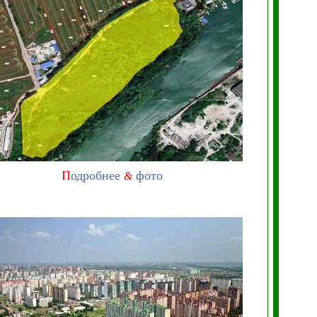
П
одробнее
фото
&