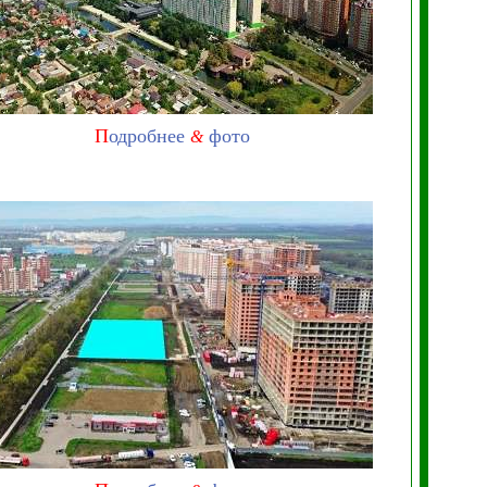
П
одробнее
фото
&