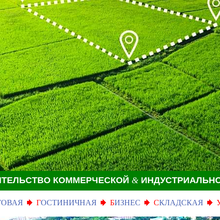
ИТЕЛЬСТВО КОММЕРЧЕСКОЙ
&
ИНДУСТРИАЛЬН
ГОВАЯ
Г
ОСТИНИЧНАЯ
Б
ИЗНЕС
С
КЛАДСКАЯ