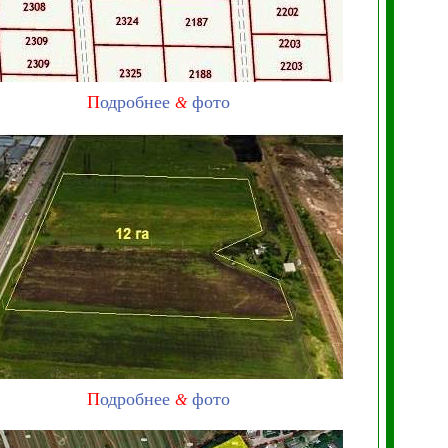
П
одробнее
фото
&
П
одробнее
фото
&