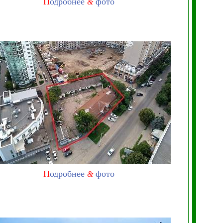
П
одробнее
фото
&
П
одробнее
фото
&