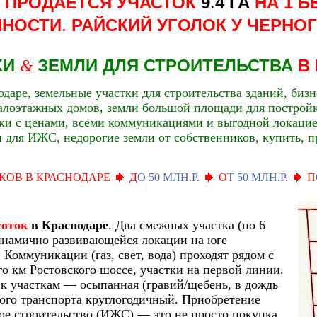
 ПРОДАЕТСЯ УЧАСТОК
9
.
4 ГА
НА 1 
ННОСТИ
.
РАЙСКИЙ УГОЛОК У ЧЕРНО
КИ
ЗЕМЛИ ДЛЯ СТРОИТЕЛЬСТВА
В
&
даре, земельные участки для строительства зданий, бизн
алоэтажных домов, земли большой площади для построй
ки с ценами, всеми коммуникациями и выгодной локацие
и для ИЖС, недорогие земли от собственников, купить, п
КОВ В КРАСНОДАРЕ
Д
О 50 МЛН.Р.
О
Т 50 МЛН.Р.
П
соток
в Краснодаре
. Два смежных участка (по 6
инамично развивающейся локации на юге
 Коммуникации (газ, свет, вода) проходят рядом с
го км Ростовского шоссе, участки на первой линии.
к участкам — осыпанная (гравий/щебень, в дождь
вого транспорта круглогодичный. Приобретение
е строительство (ИЖС) — это не просто покупка