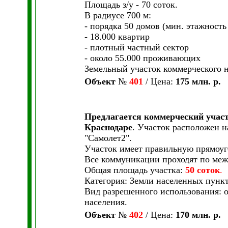
Площадь з/у - 70 соток.
В радиусе 700 м:
- порядка 50 домов (мин. этажность
- 18.000 квартир
- плотный частный сектор
- около 55.000 проживающих
Земельный участок коммерческого 
Объект
№
401
/ Цена:
175 млн. р.
Предлагается коммерческий участ
Краснодаре
. Участок расположен н
"Самолет2".
Участок имеет правильную прямоу
Все коммуникации проходят по ме
Общая площадь участка:
50 соток
.
Категория: Земли населенных пункт
Вид разрешенного использования: 
населения.
Объект
№
402
/ Цена:
170 млн. р.