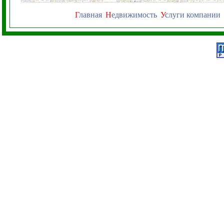
Г
лавная
Н
едвижимость
У
слуги компании