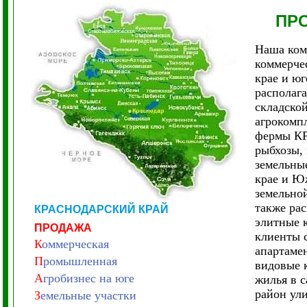
ПР
Наша ком
коммерче
крае и ю
располага
складско
агрокомпл
фермы КР
рыбхозы, 
земельные
крае и Ю
земельно
также ра
КРАСНОДАРСКИЙ КРАЙ
элитные 
ПРОДАЖА
клиенты 
К
оммерческая
апартамен
П
ромышленная
видовые 
А
гробизнес на юге
жилья в 
район ул
З
емельные участки