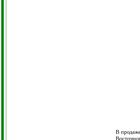
В продаже
Восточног