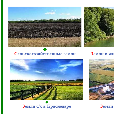
С
ельскохозяйственные земли
З
емли в ж
З
емли с/х в Краснодаре
З
емли