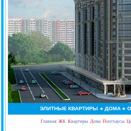
ЭЛИТНЫЕ КВАРТИРЫ
ДОМА
О
★
★
Г
лавная
Ж
К
К
вартиры
Д
ома
П
ентхаусы
Ц