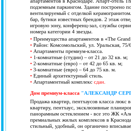
апартаментов в Краснодаре. Апарт-отель Th
подземным паркингом. Здание построено п
вентилируемый с отделкой керамогранитом.
бар, бутики известных брендов. 2 этаж отв
игровую зону, конференц-зал, службы серв
номера категории 4 звезды.
•
Преимущества апартаментов в «The Grand 
•
Район: Комсомольский, ул. Уральская, 75/6
•
Апартаменты премиум-класса.
•
1-комнатные (студии) – от 21 до 32 кв. м;
•
2-комнатные (евро) – от 42 до 65 кв. м;
•
3-комнатные (евро) – 64 до 75 кв. м.
•
Единый архитектурный стиль.
•
Апартаментный комплекс
сдан.
Дом
премиум-класса
"АЛЕКСАНДР СЕР
Продажа квартир, пентхаусов класса люкс 
квартиру, пентхаус,
эксклюзивные планиров
панорамным остеклением - все это ЖК
«Ал
премиальных жилых комплексов в Краснода
стильный, удобный, он органично вписывае