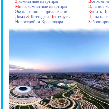
3
комнатные квартиры
В
се компл
М
ногокомнатные квартиры
Э
литное ж
Э
ксклюзивные предложения
К
упить
П
р
Д
ома
&
Коттеджи
П
ентхаусы
Ц
ены на ж
Н
овостройки Краснодара
З
аброниро