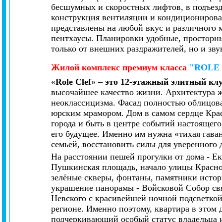
бесшумных и скоростных лифтов, в подъезд
конструкция вентиляции и кондициониров
представлены на любой вкус и различного ме
пентхаусы. Планировки удобные, просторн
только от внешних раздражителей, но и зву
Жилой комплекс
премиум класса
"ROLE
«
Role Clef
»
–
это 12-этажный элитный кл
высочайшее качество жизни. Архитектура ж
неоклассицизма. Фасад полностью облицов
юрским мрамором. Дом в самом сердце Крас
города и быть в центре событий настоящего
его будущее. Именно им нужна «тихая гаван
семьей, восстановить силы для уверенного 
На расстоянии пешей прогулки от дома - Ек
Пушкинская площадь, начало улицы Красно
зелёные скверы, фонтаны, памятники истор
украшение панорамы - Войсковой Собор свя
Невского с красивейшей ночной подсветкой
регионе. Именно поэтому, квартира в этом 
подчеркивающий особый статус владельца 