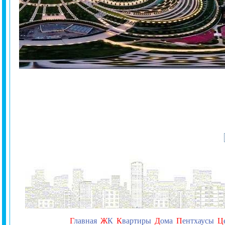
Г
лавная
Ж
К
К
вартиры
Д
ома
П
ентхаусы
Ц