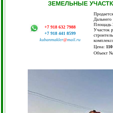
ЗЕМЕЛЬНЫЕ УЧАСТ
Продаетс
Дальнего 
Площадь 2
+7 918 632 7988
Участок р
+7 918 441 8599
строитель
kubanmakler
mail.ru
@
комплексо
Цена:
110
Объект