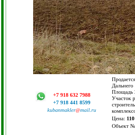
Продаетс
Дальнего 
Площадь 2
+7 918 632 7988
Участок р
+7 918 441 8599
строитель
kubanmakler
mail.ru
@
комплексо
Цена:
110
Объект