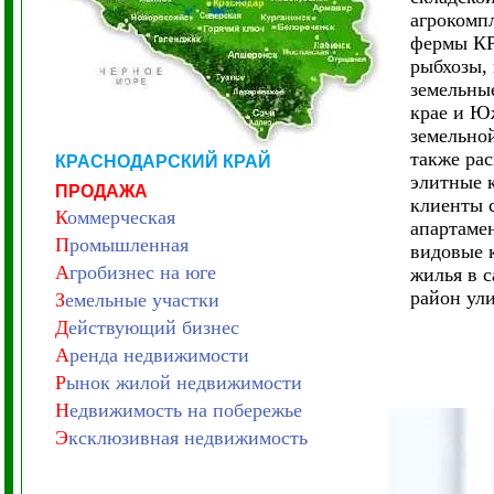
агрокомпл
фермы КР
рыбхозы, 
земельные
крае и Ю
земельно
также ра
КРАСНОДАРСКИЙ КРАЙ
элитные 
ПРОДАЖА
клиенты 
К
оммерческая
апартамен
П
ромышленная
видовые 
А
гробизнес на юге
жилья в 
район ул
З
емельные участки
Д
ействующий бизнес
А
ренда недвижимости
Р
ынок жилой недвижимости
Н
едвижимость на побережье
Э
ксклюзивная недвижимость