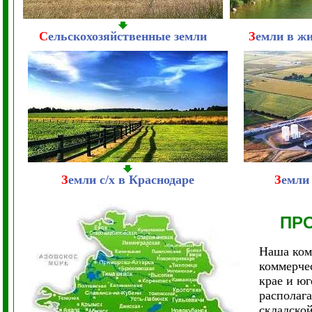
С
ельскохозяйственные земли
З
емли в ж
З
емли с/х в Краснодаре
З
емли
ПР
Наша ком
коммерче
крае и ю
располага
складско