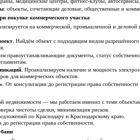
тораны, медицинские центры, фитнес-клубы, автосервисы
сы
: объекты, сочетающие деловые, общественные и комм
 покупке коммерческого участка
ируется на коммерческой, промышленной и деловой н
роект
. Найдём объект с подходящим видом разрешённого
я.
им правоустанавливающие документы, статус собственно
егламентам.
уникаций
. Проанализируем наличие и мощность электроэн
ров для коммерческих объектов.
»
. От консультации до регистрации права собственности
ой недвижимости — мы работаем именно с теми объектам
ерка чистоты сделки, минимизация рисков.
едложений по Краснодару и Краснодарскому краю.
 до регистрации права собственности.
убани