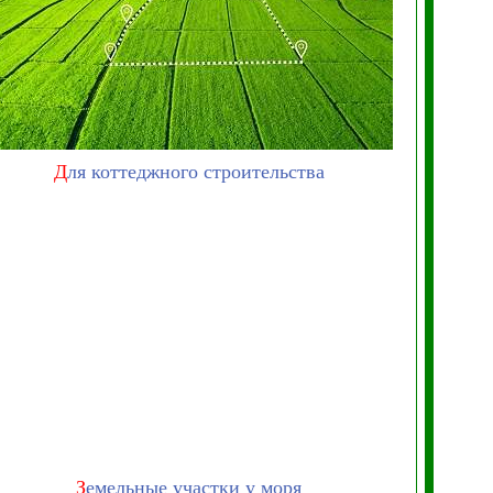
Д
ля коттеджного строительства
З
емельные участки у моря