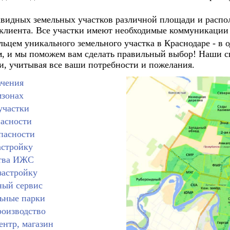
идных земельных участков различной площади и распол
клиента. Все участки имеют необходимые коммуникации и
льцем уникального земельного участка в Краснодаре - в
м, и мы поможем вам сделать правильный выбор! Наши с
и, учитывая все ваши потребности и пожелания.
ачения
мзонах
участки
пасности
опасности
астройку
ства ИЖС
застройку
ный сервис
льные парки
роизводство
ентр, магазин