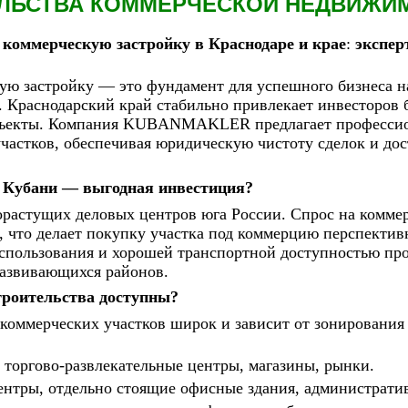
ЕЛЬСТВА КОММЕРЧЕСКОЙ НЕДВИЖИ
 коммерческую застройку в Краснодаре и крае
:
экспер
ую застройку — это фундамент для успешного бизнеса н
 Краснодарский край стабильно привлекает инвесторов 
объекты. Компания KUBANMAKLER предлагает профессио
частков, обеспечивая юридическую чистоту сделок и до
 Кубани — выгодная инвестиция?
растущих деловых центров юга России. Спрос на комме
 что делает покупку участка под коммерцию перспектив
пользования и хорошей транспортной доступностью про
развивающихся районов.
троительства доступны?
коммерческих участков широк и зависит от зонирования
, торгово-развлекательные центры, магазины, рынки.
центры, отдельно стоящие офисные здания, администрати