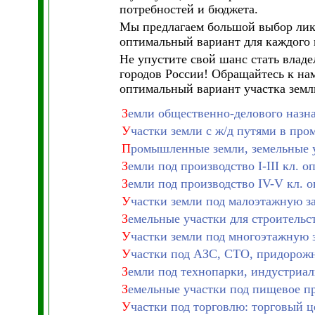
потребностей и бюджета.
Мы предлагаем большой выбор ликв
оптимальный вариант для каждого 
Не упустите свой шанс стать владе
городов России! Обращайтесь к на
оптимальный вариант участка земл
З
емли общественно-делового назн
У
частки земли с ж/д путями в про
П
ромышленные земли, земельные 
З
емли под производство I-III кл. о
З
емли под производство IV-V кл. 
У
частки земли под малоэтажную з
З
емельные участки для строитель
У
частки земли под многоэтажную 
У
частки под АЗС, СТО, придорож
З
емли под технопарки, индустриа
З
емельные участки под пищевое п
У
частки под торговлю: торговый ц