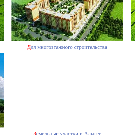
Д
ля многоэтажного строительства
З
емельные участки в Адыгее