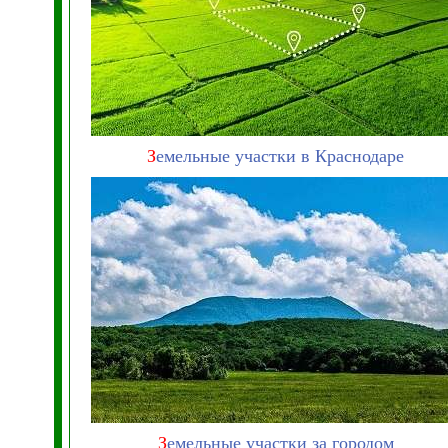
З
емельные участки в Краснодаре
З
емельные участки за городом