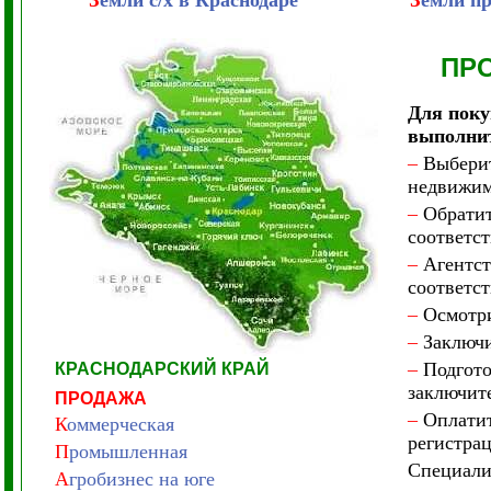
З
емли с/х в Краснодаре
З
емли п
ПР
Для поку
выполни
–
Выберит
недвижим
–
Обратите
соответс
–
Агентст
соответс
–
Осмотри
–
Заключит
–
Подгото
КРАСНОДАРСКИЙ КРАЙ
заключите
ПРОДАЖА
–
Оплатите
К
оммерческая
регистра
П
ромышленная
Специал
А
гробизнес на юге