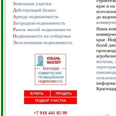
строител
З
емельные участки
крае и на
Д
ействующий бизнес
использов
А
ренда недвижимости
до ведени
коммерчес
З
агородная недвижимость
Наша ком
Р
ынок жилой недвижимости
коммерче
Н
едвижимость на побережье
крае. Ин
Э
ксклюзивная недвижимость
базой дан
производ
агробизне
колхозы,
зернохран
пивзаводы
сельхозн
информац
Краснодар
КУПИТЬ
ПРОДАТЬ
ПОДБОР УЧАСТКА
+7 918 441 85 99