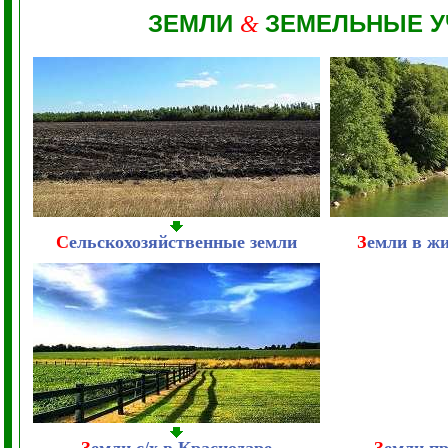
ЗЕМЛИ
ЗЕМЕЛЬНЫЕ У
&
С
ельскохозяйственные земли
З
емли в ж