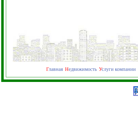
Г
лавная
Н
едвижимость
У
слуги компании