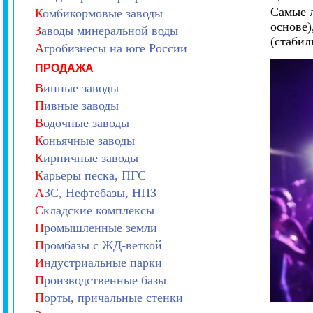
Самые л
К
омбикормовые заводы
основе)
З
аводы минеральной воды
(стабил
А
гробизнесы на юге России
ПРОДАЖА
В
инные заводы
П
ивные заводы
В
одочные заводы
К
оньячные заводы
К
ирпичные заводы
К
арьеры песка, ПГС
А
ЗС, Нефтебазы, НПЗ
С
кладские комплексы
П
ромышленные земли
П
ромбазы с ЖД-веткой
И
ндустриальные парки
П
роизводственные базы
П
орты, причальные стенки