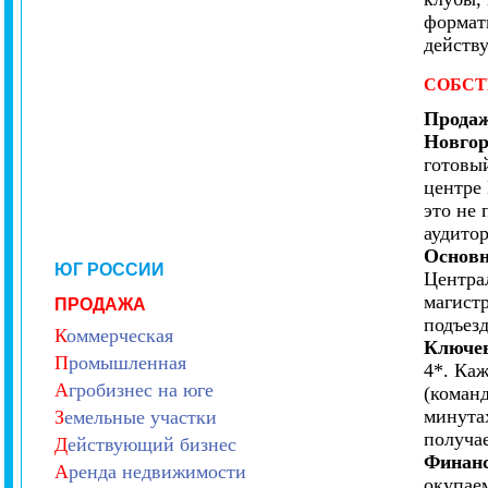
формат
действу
СОБСТ
Продаж
Новгор
готовый
центре 
это не 
аудито
Основн
ЮГ РОССИИ
Центра
магист
ПРОДАЖА
подъез
К
оммерческая
Ключев
П
ромышленная
4*. Ка
А
гробизнес на юге
(команд
минута
З
емельные участки
получа
Д
ействующий бизнес
Финанс
А
ренда недвижимости
окупаем