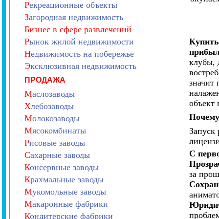
Р
екреационные объекты
З
агородная недвижимость
Бизнес в сфере развлечений
Р
ынок жилой недвижимости
Купить
прибы
Н
едвижимость на побережье
клубы, 
Э
ксклюзивная недвижимость
востреб
ПРОДАЖА
значит 
налаже
М
аслозаводы
объект 
Х
лебозаводы
Почему
М
олокозаводы
М
ясокомбинаты
Запуск 
лицензи
Р
исовые заводы
С перв
С
ахарные заводы
Прозра
К
онсервные заводы
за про
К
рахмальные заводы
Сохран
М
укомольные заводы
анимато
М
акаронные фабрики
Юридич
проблем
К
ондитерские фабрики