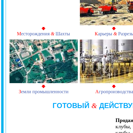
М
есторождения
&
Шахты
К
арьеры
&
Разрез
З
емли промышленности
А
гропроизводств
ГОТОВЫЙ
ДЕЙСТВУ
&
Продаж
клубы, 
клубы, 