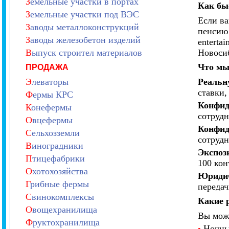
З
емельные участки в портах
Как бы
З
емельные участки под ВЭС
Если ва
З
аводы металлоконструкций
пенсию 
З
аводы железобетон изделий
enterta
В
ыпуск строител материалов
Новосиб
Что мы
ПРОДАЖА
Э
леваторы
Реальн
ставки,
Ф
ермы КРС
Конфид
К
онефермы
сотрудн
О
вцефермы
Конфид
С
ельхозземли
сотрудн
В
иноградники
Экспоз
П
тицефабрики
100 кон
О
хотохозяйства
Юридич
Г
рибные фермы
передач
С
винокомплексы
Какие 
О
вощехранилища
Вы може
Ф
руктохранилища
Ночные
•