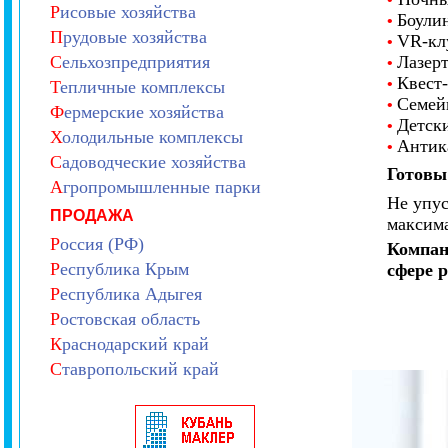
Р
исовые хозяйства
Боулин
•
П
рудовые хозяйства
VR-кл
•
С
ельхозпредприятия
Лазерт
•
Квест-
•
Т
епличные комплексы
Семей
•
Ф
ермерские хозяйства
Детски
•
Х
олодильные комплексы
Антика
•
С
адоводческие хозяйства
Готовы
А
гропромышленные парки
Не упус
ПРОДАЖА
максима
Р
оссия (РФ)
Компан
Р
еспублика Крым
сфере 
Р
еспублика Адыгея
Р
остовская область
К
раснодарский край
С
тавропольский край