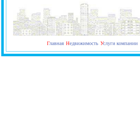
Г
лавная
Н
едвижимость
У
слуги компании