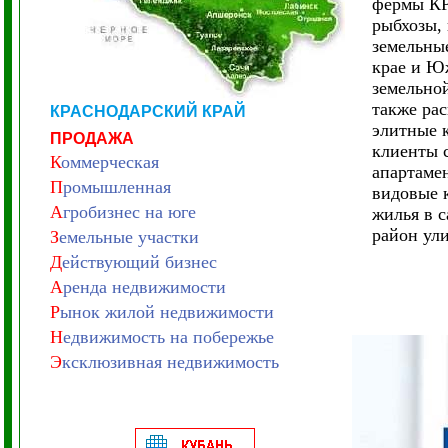
фермы КР
рыбхозы, 
земельные
крае и Ю
земельно
также ра
КРАСНОДАРСКИЙ КРАЙ
элитные 
ПРОДАЖА
клиенты 
К
оммерческая
апартамен
П
ромышленная
видовые 
А
гробизнес на юге
жилья в 
район ул
З
емельные участки
Д
ействующий бизнес
А
ренда недвижимости
Р
ынок жилой недвижимости
Н
едвижимость на побережье
Э
ксклюзивная недвижимость