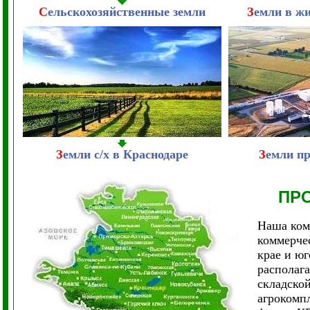
С
ельскохозяйственные земли
З
емли в ж
З
емли с/х в Краснодаре
З
емли п
ПР
Наша ком
коммерче
крае и ю
располага
складско
агрокомпл