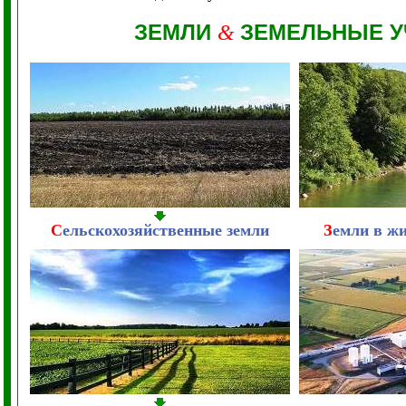
ЗЕМЛИ
ЗЕМЕЛЬНЫЕ У
&
С
ельскохозяйственные земли
З
емли в ж