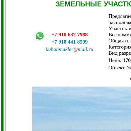
ЗЕМЕЛЬНЫЕ УЧАСТ
Предлагае
расположе
Участок 
+7 918 632 7988
Все комм
Общая пл
+7 918 441 8599
Категория
kubanmakler
mail.ru
@
Вид разр
Цена:
170
Объект