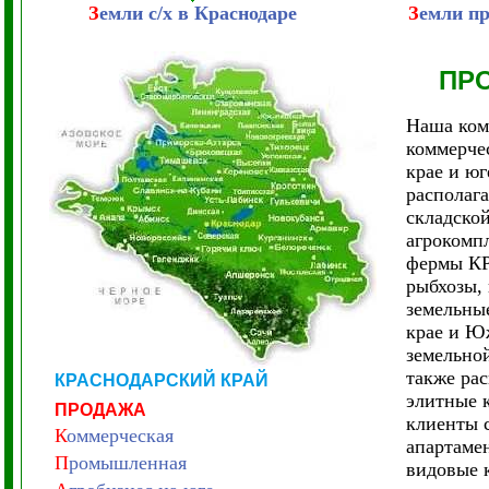
З
емли с/х в Краснодаре
З
емли п
ПР
Наша ком
коммерче
крае и ю
располага
складско
агрокомпл
фермы КР
рыбхозы, 
земельные
крае и Ю
земельно
также ра
КРАСНОДАРСКИЙ КРАЙ
элитные 
ПРОДАЖА
клиенты 
К
оммерческая
апартамен
П
ромышленная
видовые 