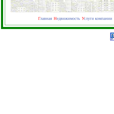
Г
лавная
Н
едвижимость
У
слуги компании