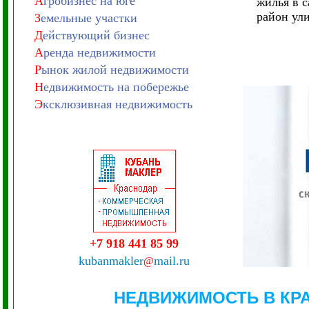
А
гробизнес на юге
жилья в 
район ул
З
емельные участки
Д
ействующий бизнес
А
ренда недвижимости
Р
ынок жилой недвижимости
Н
едвижимость на побережье
Э
ксклюзивная недвижимость
+7 918 441 85 99
kubanmakler
mail.ru
@
НЕДВИЖИМОСТЬ В КР