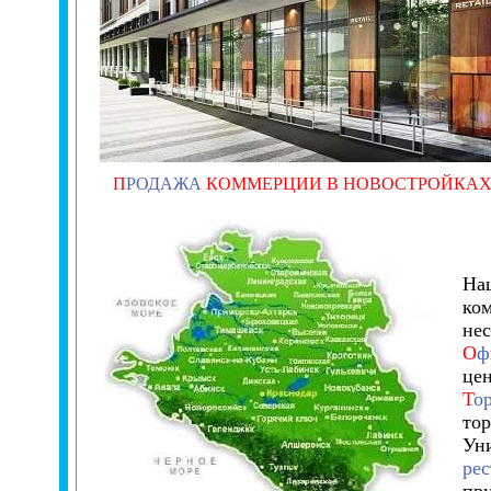
П
РОДАЖА
КОММЕРЦИИ В НОВОСТРОЙКА
Наш
ком
нес
О
ф
цен
Т
о
тор
Ун
рес