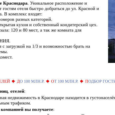
е Краснодара
. Уникальное расположение и
 гостям отеля быстро добраться до ул. Красной и
. В комплекс входят:
ров разных категорий.
крытая кухня и собственный кондитерский цех.
: 120 и 80 мест, а так же комната для
НИЯ.
с загрузкой на 1/3 и возможностью брать на
емы.
омест.
ЕЛЕЙ
Д
О 100 МЛН.Р.
О
Т 100 МЛН.Р.
П
ОДБОР ГОС
иниц
,
отелей
:
ная недвижимость в Краснодаре находится в густонаселё
ьным трафиком.
 компанией вы получаете
: