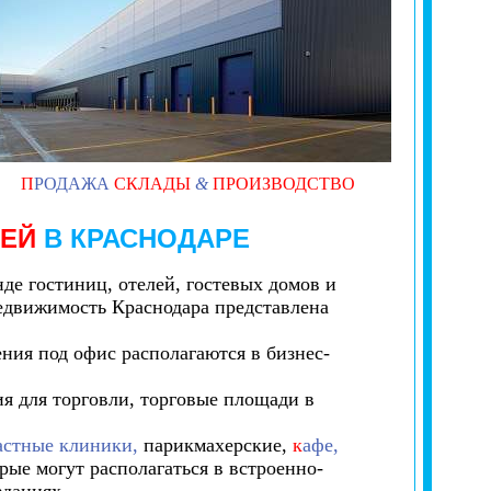
П
РОДАЖА
СКЛАДЫ
&
ПРОИЗВОДСТВО
ЛЕЙ
В КРАСНОДАРЕ
де гостиниц, отелей, гостевых домов и
едвижимость Краснодара представлена
ия под офис располагаются в бизнес-
я для торговли, торговые площади в
астные клиники,
парикмахерские,
к
афе,
рые могут располагаться в встроенно-