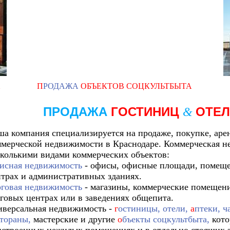
Х
П
РОДАЖА
ОБЪЕКТОВ СОЦКУЛЬТБЫТА
ПРОДАЖА
ГОСТИНИЦ
ОТЕ
&
а компания специализируется на продаже, покупке, арен
мерческой недвижимости в Краснодаре. Коммерческая н
колькими видами коммерческих объектов:
исная недвижимость
- офисы, офисные площади, помещен
трах и административных зданиях.
рговая недвижимость
- магазины, коммерческие помещени
говых центрах или в заведениях общепита.
иверсальная недвижимость -
г
остиницы, отели,
а
птеки, ч
тораны,
мастерские и другие
о
бъекты соцкультбыта,
кото