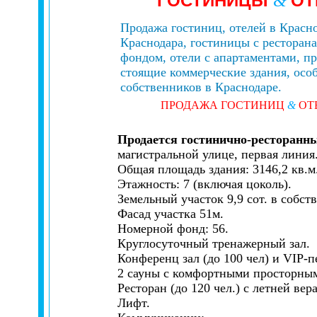
ГОСТИНИЦЫ
ОТ
&
Продажа гостиниц, отелей в Красно
Краснодара, гостиницы с ресторан
фондом, отели с апартаментами, п
стоящие коммерческие здания, особ
собственников в Краснодаре.
ПРОДАЖА ГОСТИНИЦ
&
ОТ
Продается гостинично-ресторанн
магистральной улице, первая лини
Общая площадь здания: 3146,2 кв.м
Этажность: 7 (включая цоколь).
Земельный участок 9,9 сот. в собст
Фасад участка 51м.
Номерной фонд: 56.
Круглосуточный тренажерный зал.
Конференц зал (до 100 чел) и VIP-п
2 сауны с комфортными просторным
Ресторан (до 120 чел.) с летней ве
Лифт.