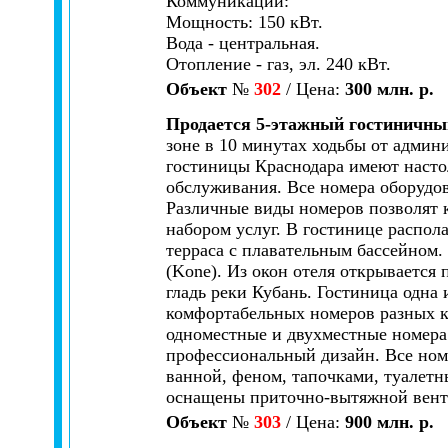
Коммуникации:
Мощность: 150 кВт.
Вода - центральная.
Отопление - газ, эл. 240 кВт.
Объект
№
302
/ Цена:
300 млн. р.
Продается 5-этажный гостиничный
зоне в 10 минутах ходьбы от админ
гостиницы Краснодара имеют настол
обслуживания. Все номера оборудо
Различные виды номеров позволят 
набором услуг. В гостинице распол
терраса с плавательным бассейном
(Kone). Из окон отеля открывается 
гладь реки Кубань. Гостиница одна
комфортабельных номеров разных к
одноместные и двухместные номера
профессиональный дизайн. Все но
ванной, феном, тапочками, туалет
оснащены приточно-вытяжной вент
Объект
№
303
/ Цена:
900 млн. р.