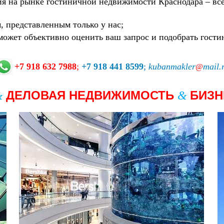
я на рынке гостиничной недвижимости Краснодара – все
 представленным только у нас;
может объективно оценить ваш запрос и подобрать гости
+7 918 632 7988
;
+7 918 441 8599
;
kubanmakler
mail.
@
ДЕЛОВАЯ НЕДВИЖИМОСТЬ
БИЗ
&
&