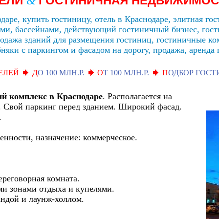
ЕЛИ
ГОСТИНИЧНАЯ НЕДВИЖИМО
&
даре, купить гостиницу, отель в Краснодаре, элитная г
ами, бассейнами, действующий гостиничный бизнес, го
родажа зданий для размещения гостиниц, гостиничные ко
няки с паркингом и фасадом на дорогу, продажа, аренда 
ЕЛЕЙ
Д
О 100 МЛН.Р.
О
Т 100 МЛН.Р.
П
ОДБОР ГОС
ый комплекс в Краснодаре
. Располагается на
я. Свой паркинг перед зданием. Широкий фасад.
.
венности, назначение: коммерческое.
ереговорная комната.
и зонами отдыха и купелями.
рандой и лаунж-холлом.