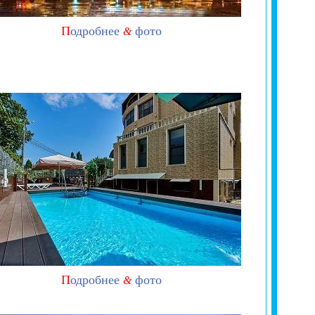
П
одробнее
фото
&
П
одробнее
фото
&