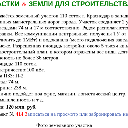
АСТКИ
ЗЕМЛИ ДЛЯ СТРОИТЕЛЬСТ
&
даётся земельный участок 110 соток г. Краснодар в запад
пных магистральных дорог города. Участок соединяет 2 у
асадами 74 м и 17 м соответственно. Рядом располагают
равки. Все коммуникации центральные, получены ТУ от
личить до 1МВт) и водоканала (место подключения заведе
меже. Разрешенная площадь застройки около 5 тысяч кв.
достроительный план, в котором отражены все виды деят
жность не более 36 метров.
щадь: 110 соток.
ктричество:100 кВт.
а ПЗЗ: П-2.
ад: 74 м.
ина: 238 м.
ично подойдет под офис, магазин, логистический центр,
мышленность и т д.
на:
120 млн. руб.
ект
№
414
З
аписаться на просмотр или забронировать н
Фото земельного участка