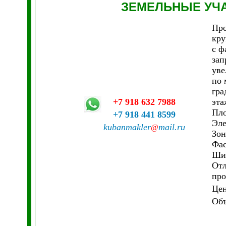
ЗЕМЕЛЬНЫЕ УЧ
Про
кру
с ф
зап
уве
по 
гра
+7 918 632 7988
эта
Пло
+7 918 441 8599
Эле
kubanmakler
mail.ru
@
Зон
Фас
Шир
Отл
про
Це
Объ