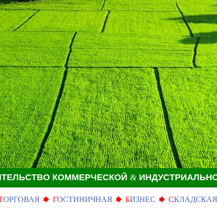
ИТЕЛЬСТВО КОММЕРЧЕСКОЙ
&
ИНДУСТРИАЛЬН
Т
ОРГОВАЯ
Г
ОСТИНИЧНАЯ
Б
ИЗНЕС
С
КЛАДСКА