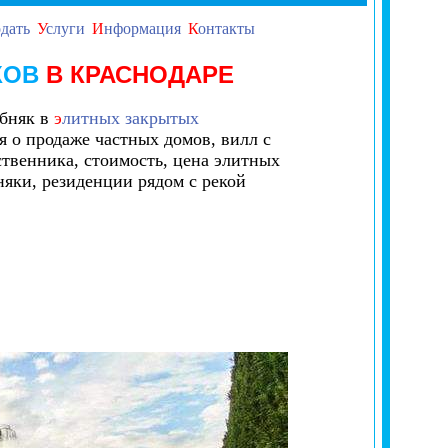
дать
У
слуги
И
нформация
К
онтакты
КОВ
В КРАСНОДАРЕ
обняк в
э
литных закрытых
я о продаже частных домов, вилл с
ственника, стоимость, цена элитных
няки, резиденции рядом с рекой