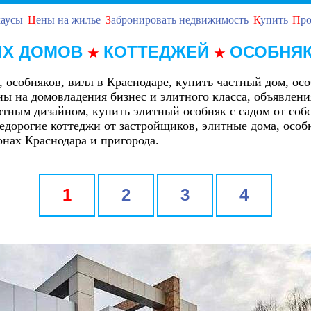
хаусы
Ц
ены на жилье
З
абронировать недвижимость
К
упить
П
ро
Х ДОМОВ
КОТТЕДЖЕЙ
ОСОБНЯ
★
★
 особняков, вилл в Краснодаре, купить частный дом, ос
ы на домовладения бизнес и элитного класса, объявлени
тным дизайном, купить элитный особняк с садом от соб
дорогие коттеджи от застройщиков, элитные дома, особ
онах Краснодара и пригорода.
1
2
3
4