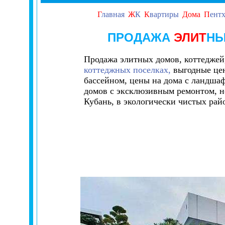
Г
лавная
Ж
К
К
вартиры
Дома
П
ент
ПРОДАЖА
ЭЛИТ
НЫ
Продажа элитных домов, коттеджей,
коттеджных поселках,
выгодные цен
бассейном, цены на дома с ландшаф
домов с эксклюзивным ремонтом, не
Кубань, в экологически чистых рай