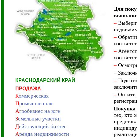
Для поку
выполни
–
Выберит
недвижим
–
Обратите
соответс
–
Агентст
соответс
–
Осмотри
–
Заключит
–
Подгото
КРАСНОДАРСКИЙ КРАЙ
заключите
ПРОДАЖА
–
Оплатите
К
оммерческая
регистра
П
ромышленная
Покупка 
А
гробизнес на юге
тех, кто 
З
емельные участки
представ
Д
ействующий бизнес
индивиду
А
ренда недвижимости
реализац