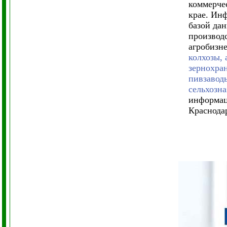
коммерче
крае. Ин
базой дан
производ
агробизне
колхозы,
зернохран
пивзаводы
сельхозн
информац
Краснодар