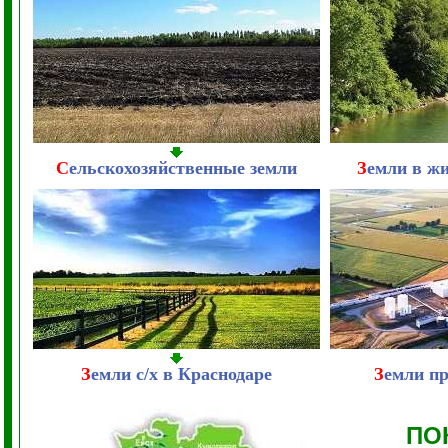
С
ельскохозяйственные земли
З
емли в ж
З
емли с/х в Краснодаре
З
емли п
ПО