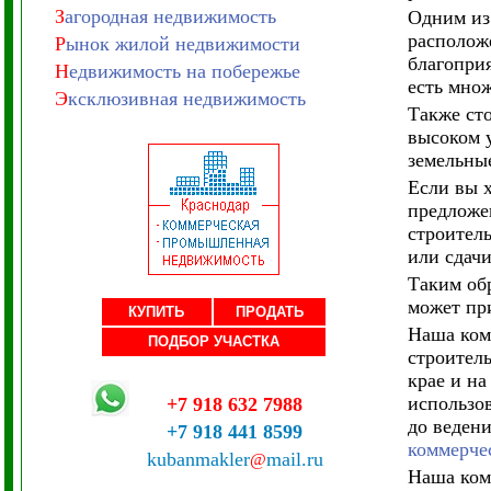
З
агородная недвижимость
Одним из 
расположе
Р
ынок жилой недвижимости
благоприя
Н
едвижимость на побережье
есть мно
Э
ксклюзивная недвижимость
Также сто
высоком у
земельные
Если вы х
предложе
строител
или сдачи
Таким обр
может пр
КУПИТЬ
ПРОДАТЬ
Наша комп
ПОДБОР УЧАСТКА
строител
крае и на
использов
+7 918 632 7988
до ведени
+7 918 441 8599
коммерчес
kubanmakler
mail.ru
@
Наша ком