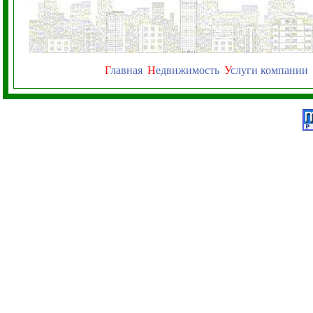
Г
лавная
Н
едвижимость
У
слуги компании