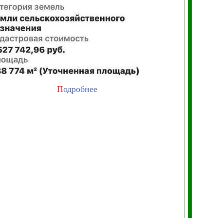
П
одробнее