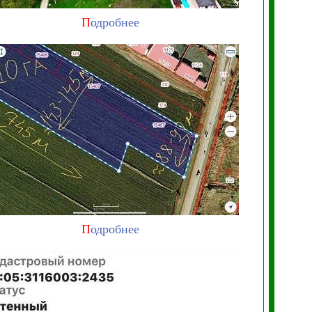
П
одробнее
П
одробнее