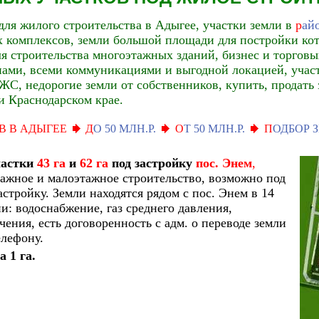
для жилого строительства в Адыгее, участки земли в
р
ай
 комплексов, земли большой площади для постройки ко
ля строительства многоэтажных зданий, бизнес и торговы
нами, всеми коммуникациями и выгодной локацией, участ
ЖС, недорогие земли от собственников, купить, продать
и Краснодарском крае.
В В АДЫГЕЕ
Д
О 50 МЛН.Р.
О
Т 50 МЛН.Р.
П
ОДБОР 
частки
43 га
и
62 га
под застройку
пос. Энем
,
ажное и малоэтажное строительство, возможно под
тройку. Земли находятся рядом с пос. Энем в 14
и: водоснабжение, газ среднего давления,
чения, есть договоренность с адм. о переводе земли
елефону.
а 1 га.