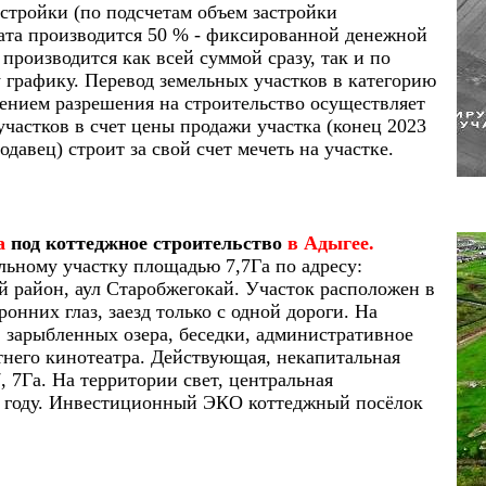
астройки (по подсчетам объем застройки
лата производится 50 % - фиксированной денежной
производится как всей суммой сразу, так и по
 графику. Перевод земельных участков в категорию
ением разрешения на строительство осуществляет
участков в счет цены продажи участка (конец 2023
родавец) строит за свой счет мечеть на участке.
а
под коттеджное строительство
в Адыгее.
льному участку площадью 7,7Га по адресу:
 район, аул Старобжегокай. Участок расположен в
онних глаз, заезд только с одной дороги. На
2 зарыбленных озера, беседки, административное
етнего кинотеатра. Действующая, некапитальная
, 7Га. На территории свет, центральная
24 году. Инвестиционный ЭКО коттеджный посёлок