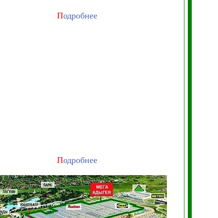
П
одробнее
П
одробнее