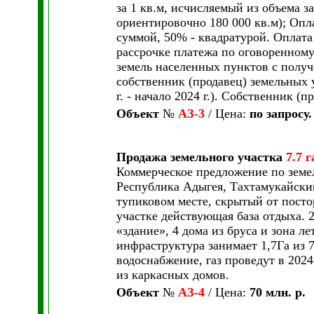
за 1 кв.м, исчисляемый из объема з
ориентировочно 180 000 кв.м); Оп
суммой, 50% - квадратурой. Оплата 
рассрочке платежа по оговоренному
земель населенных пунктов с получ
собственник (продавец) земельных 
г. - начало 2024 г.). Собственник (п
Объект
№
АЗ-3
/ Цена:
по запросу.
Продажа земельного участка
7.7 г
Коммерческое предложение по земе
Республика Адыгея, Тахтамукайский
тупиковом месте, скрытый от постор
участке действующая база отдыха. 
«здание», 4 дома из бруса и зона л
инфраструктура занимает 1,7Га из 7
водоснабжение, газ проведут в 20
из каркасных домов.
Объект
№
АЗ-4
/ Цена:
70 млн. р.