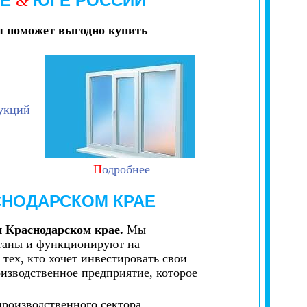
РЕ
ЮГЕ РОССИИ
&
я
поможет выгодно купить
укций
П
одробнее
СНОДАРСКОМ КРАЕ
и Краснодарском крае.
Мы
отаны и функционируют на
тех, кто хочет инвестировать свои
изводственное предприятие, которое
роизводственного сектора.