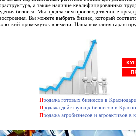
фраструктура, а также наличие квалифицированных трудо
едения бизнеса. Мы предлагаем производственные предпр
троения. Вы можете выбрать бизнес, который соответс
 короткий промежуток времени. Наша компания гарантиру
КУ
П
П
родажа готовых бизнесов в Краснодаре
П
родажа действующх бизнесов в Красно
П
родажа агробизнесов и агроактивов в к