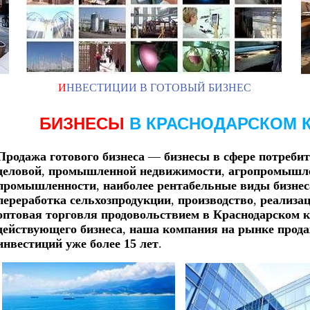
И
НВЕСТИЦИИ В ГОТОВЫЙ БИЗНЕС
БИЗНЕСЫ
В КРАСНОДАРСКОМ 
Продажа готового бизнеса
—
бизнесы в сфере потребит
деловой
,
промышленной недвижимости
,
агропромышле
промышленности
,
наиболее рентабельные виды бизне
переработка сельхозпродукции
,
производство
,
реализац
оптовая торговля продовольствием в Краснодарском 
действующего бизнеса
,
наша компания на рынке прод
инвестиций уже более 15 лет
.