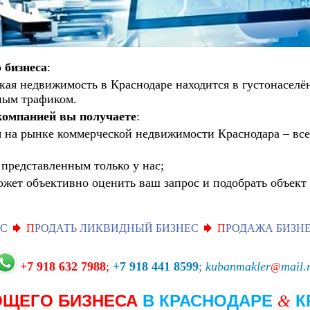
 бизнеса
:
кая недвижимость в Краснодаре находится в густонаселё
ным трафиком.
компанией вы получаете
:
 на рынке коммерческой недвижимости Краснодара – все
представленным только у нас;
ожет объективно оценить ваш запрос и подобрать объект
ЕС
П
РОДАТЬ ЛИКВИДНЫЙ БИЗНЕС
П
РОДАЖА БИЗНЕ
+7 918 632 7988
;
+7 918 441 8599
;
kubanmakler
mail.
@
ЮЩЕГО БИЗНЕСА
В КРАСНОДАРЕ
К
&