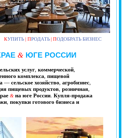
К
УПИТЬ
|
П
РОДАТЬ
|
П
ОДОБРАТЬ БИЗНЕС
КРАЕ
ЮГЕ РОССИИ
&
ельских услуг
,
коммерческой
,
нного комплекса
,
пищевой
са
—
сельское хозяйство
,
агробизнес
,
ия пищевых продуктов
,
розничная
,
крае
на юге России
.
Купля-продажа
&
ажи
,
покупки готового бизнеса и