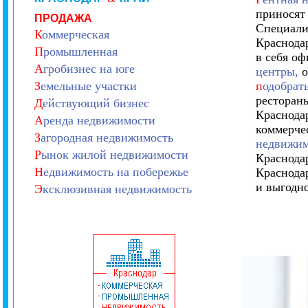
приносят
ПРОДАЖА
Специали
К
оммерческая
Краснода
П
ромышленная
в себя о
А
гробизнес на юге
центры,
о
З
емельные участки
п
одобрат
рестораны
Д
ействующий бизнес
Краснодар
А
ренда недвижимости
коммерче
З
агородная недвижимость
недвижим
Р
ынок жилой недвижимости
Краснода
Н
едвижимость на побережье
Краснода
и выгодн
Э
ксклюзивная недвижимость