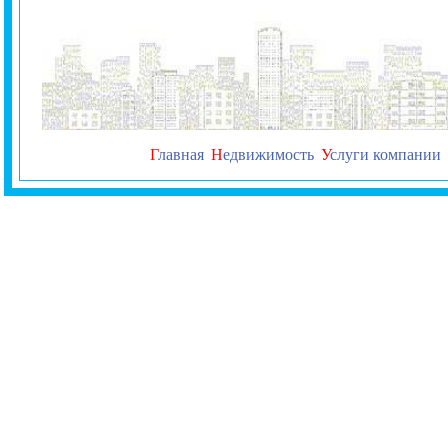
Г
лавная
Н
едвижимость
У
слуги компании