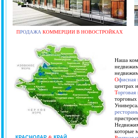
П
РОДАЖА
КОММЕРЦИИ В НОВОСТРОЙКАХ
Наша комп
недвижим
недвижим
О
фисная
центрах 
Т
орговая
торговых
Универса
ресторан
пристрое
Недвижим
которые 
КРАСНОДАР
&
КРАЙ
Р
ентная 