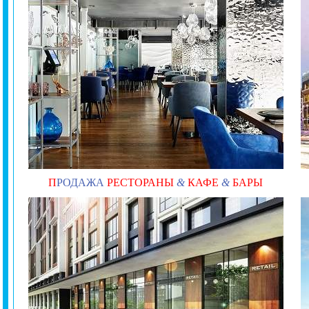
П
РОДАЖА
РЕСТОРАНЫ
&
КАФЕ
&
БАРЫ