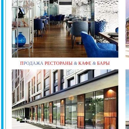
П
РОДАЖА
РЕСТОРАНЫ
&
КАФЕ
&
БАРЫ