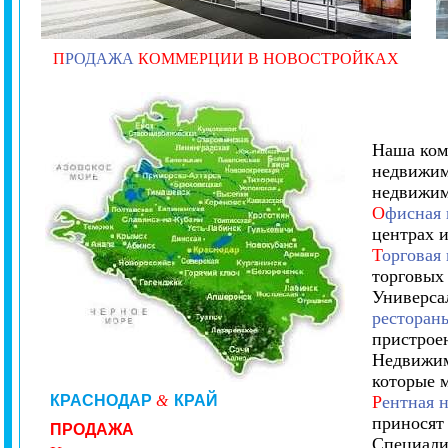
П
РОДАЖА
КОММЕРЦИИ В НОВОСТРОЙКАХ
Наша комп
недвижим
недвижим
О
фисная
центрах 
Т
орговая
торговых
Универса
ресторан
пристрое
Недвижим
которые 
КРАСНОДАР
&
КРАЙ
Р
ентная 
приносят
ПРОДАЖА
Специали