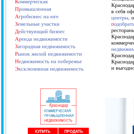
К
оммерческая
Краснода
П
ромышленная
в себя о
А
гробизнес на юге
центры,
о
З
емельные участки
п
одобрат
рестораны
Д
ействующий бизнес
Краснодар
А
ренда недвижимости
коммерче
З
агородная недвижимость
недвижим
Р
ынок жилой недвижимости
Краснода
Н
едвижимость на побережье
Краснода
и выгодн
Э
ксклюзивная недвижимость
КУПИТЬ
ПРОДАТЬ