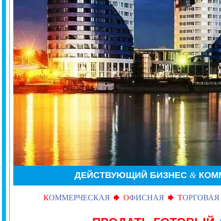
ДЕЙСТВУЮЩИЙ БИЗНЕС
&
КОМ
К
ОММЕРЧЕСКАЯ
О
ФИСНАЯ
Т
ОРГОВАЯ