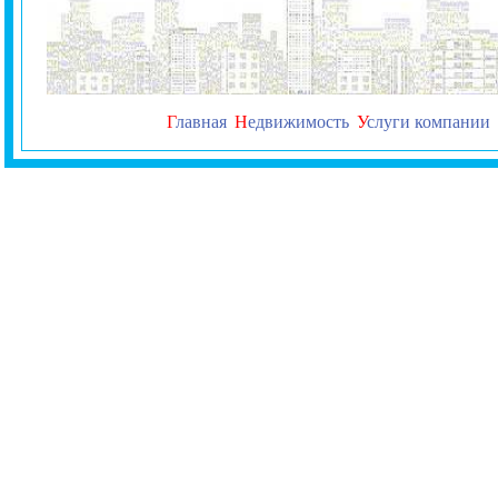
Г
лавная
Н
едвижимость
У
слуги компании