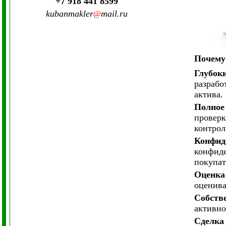
+7 918 441 8599
kubanmakler
mail.ru
@
Почему
Глубок
разрабо
актива.
Полное
проверк
контрол
Конфид
конфиде
покупат
Оценка
оценива
Собств
активно
Сделка