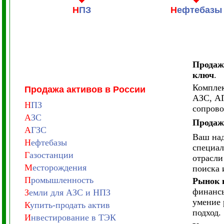
Н
ПЗ
Н
ефтебазы
Продажа
ключ
.
Комплек
Продажа активов в России
АЗС, АГ
Н
ПЗ
сопрово
А
ЗС
Продаж
А
ГЗС
Ваш над
Н
ефтебазы
специал
Г
азостанции
отрасли
М
есторождения
поиска 
П
ромышленность
Рынок 
финансы
З
емли для АЗС и НПЗ
умение 
К
упить-продать актив
подход.
И
нвестирование в ТЭК