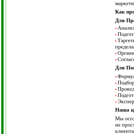
маркети
Как про
Для Пр
Анализ
•
Подгот
•
Таргет
•
предела
Органи
•
Соглас
•
Для По
Формул
•
Подбор
•
Провед
•
Подгот
•
Экспер
•
Наша ц
Мы осоз
не прос
клиента