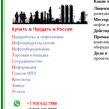
Какие 
Лицензи
разведк
Местор
нефти и
Купить
&
Продать в России
Действ
П
ереработка и нефтехимия
Промыс
комплек
Н
ефтепродукты оптом
оборудо
Н
ефтеоборудование
Доли в
Т
орговая площадка
проект
С
отрудничество
И
нформация
С
писок НПЗ
К
онтакты
З
аявка
У
слуги
+7 918 632 7988