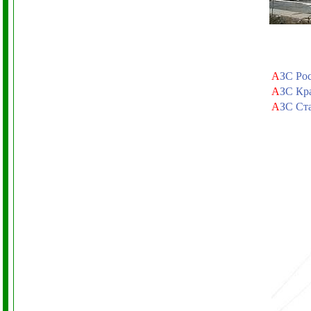
А
ЗС Рос
А
ЗС Кр
А
ЗС Ст