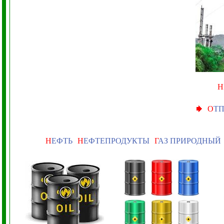
Н
О
ТП
Н
ЕФТЬ
Н
ЕФТЕПРОДУКТЫ
Г
АЗ ПРИРОДНЫЙ