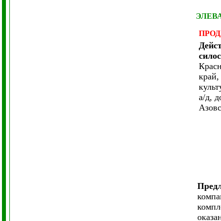
ЭЛЕВ
ПРО
Дейс
сило
Красн
край,
культ
а/д, 
Азовс
Предл
компа
компл
оказа