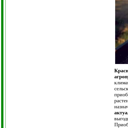
Красн
агроп
клима
сельс
приоб
расте
назна
актуа
выгод
Приоб