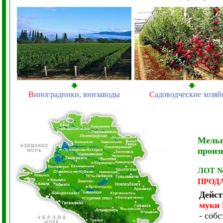
В
иноградники, винзаводы
С
адоводческие хозяй
Мель
произ
ЛОТ 
ПРОД
Дейст
муки
- соб