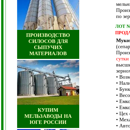
мельн
Произ
по зе
ЛОТ 
ПРОД
ПРОИЗВОДСТВО
Муко
СИЛОСОВ ДЛЯ
(сепар
СЫПУЧИХ
Произ
МАТЕРИАЛОВ
сутки
высши
зерно
• Воз
• Нал
• Бун
• Вес
• Емко
• Емко
КУПИМ
• Цех 
МЕЛЬЗАВОДЫ НА
• Мех
ЮГЕ РОССИИ
• Авт