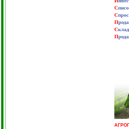
И
нвес
С
писо
С
прос
П
род
С
кла
П
рода
АГРО