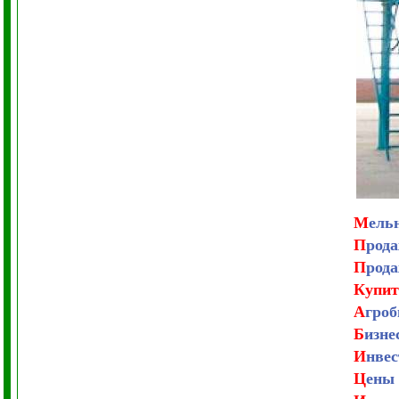
М
ель
П
рода
П
рода
Купит
А
гроб
Б
изне
И
нвес
Ц
ены