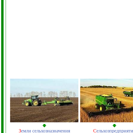
З
емли сельхозназначения
С
ельхозпредприят