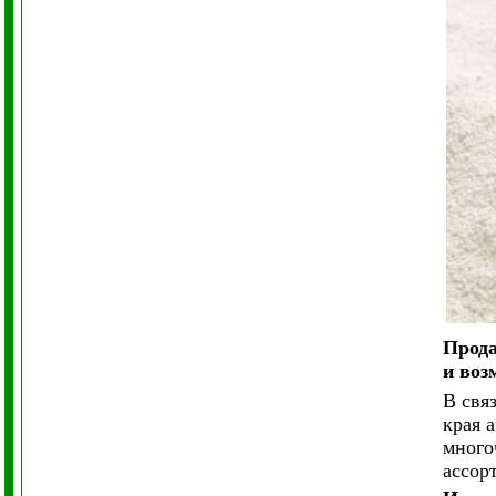
Прод
и воз
В свя
края 
много
ассор