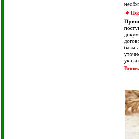
необх
По
Принц
посту
докум
догов
базы 
уточн
укажи
Вним