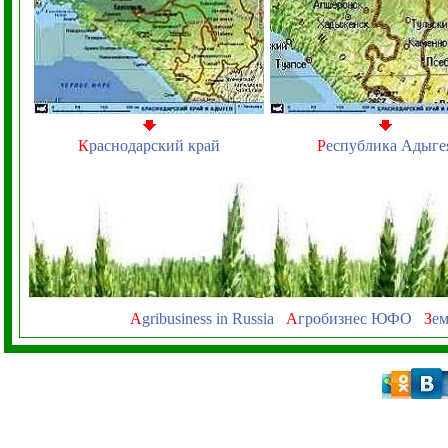
К
раснодарский край
Р
еспублика Адыге
A
gribusiness in Russia
А
гробизнес ЮФО
З
ем