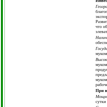
Инвес
Геогр
благо
экспо
Разви
что о
элева
Налич
обесп
Госуд
муком
Высок
муком
проду
предл
муком
рабоч
При в
Мощно
сутки