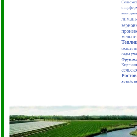
Сельско
овцефер
виноградни
лиман
зернов
произв
мельни
Тепли
сельхоз
сады уча
Фрукто
Кирпичн
сельск
Ростов
хозяйст