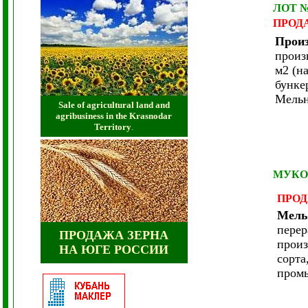
ЛОТ 
ПРОД
Прои
произ
м2 (н
бунке
Мельн
Sale of agricultural land and
agribusiness in the Krasnodar
Territory
.
МУКО
ПРО
Мель
перер
ПРОДАЖА ЗЕРНА
произ
НА ЮГЕ РОССИИ
сорта
пром