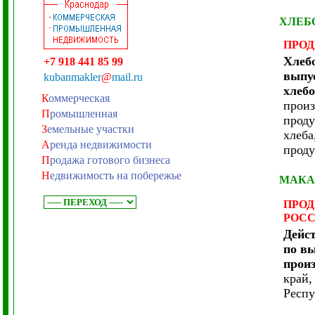
ХЛЕБ
ПРО
Хлеб
+7 918 441 85 99
выпу
kubanmakler
@
mail.ru
хлеб
К
оммерческая
произ
П
ромышленная
проду
З
емельные участки
хлеба
А
ренда недвижимости
проду
П
родажа готового бизнеса
Н
едвижимость на побережье
МАКА
ПРО
РОС
Дейс
по в
произ
край,
Респу