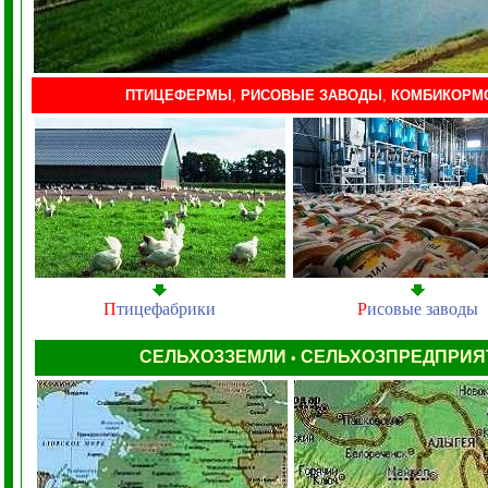
ПТИЦЕФЕРМЫ
,
РИСОВЫЕ ЗАВОДЫ
,
КОМБИКОРМ
П
тицефабрики
Р
исовые заводы
СЕЛЬХОЗЗЕМЛИ
СЕЛЬХОЗПРЕДПРИ
•