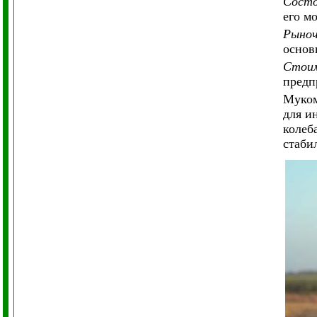
Состо
его м
Рыноч
основ
Стоим
предп
Муком
для и
колеб
стаби