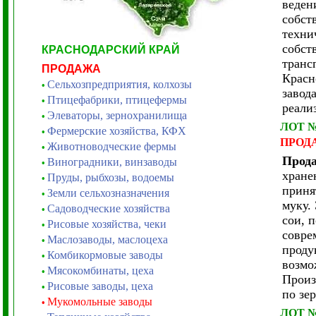
веден
собст
техни
собст
КРАСНОДАРСКИЙ КРАЙ
транс
ПРОДАЖА
Красн
Сельхозпредприятия, колхозы
•
завод
Птицефабрики, птицефермы
•
реали
Элеваторы, зернохранилища
•
ЛОТ 
Фермерские хозяйства, КФХ
•
ПРОД
Животноводческие фермы
•
Прода
Виноградники, винзаводы
•
хран
Пруды, рыбхозы, водоемы
•
приня
Земли сельхозназначения
•
муку.
Садоводческие хозяйства
•
сои, 
Рисовые хозяйства, чеки
•
совре
Маслозаводы, маслоцеха
•
проду
Комбикормовые заводы
•
возмо
Мясокомбинаты, цеха
•
Произ
Рисовые заводы, цеха
•
по зе
Мукомольные заводы
•
ЛОТ 