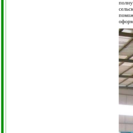
полну
сельс
помож
оформ