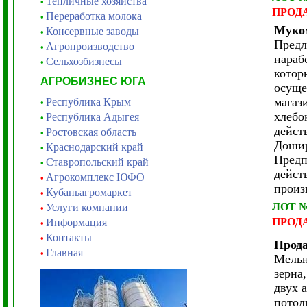
Тепличные хозяйства
•
ПРОД
Переработка молока
•
Муко
Консервные заводы
•
Предл
Агропроизводство
•
нараб
Сельхозбизнесы
•
котор
АГРОБИЗНЕС ЮГА
осуще
магаз
Республика Крым
•
хлебо
Республика Адыгея
•
дейст
Ростовская область
•
Дошир
Краснодарский край
•
Предп
Ставропольский край
•
дейст
Агрокомплекс ЮФО
•
произ
Кубаньагромаркет
•
ЛОТ 
Услуги компании
•
ПРОД
Информация
•
Контакты
•
Прода
Главная
•
Мельн
зерна
двух 
потол