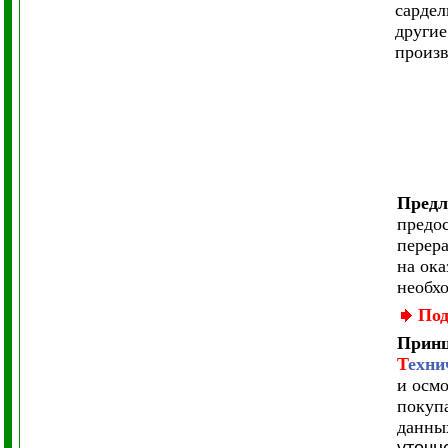
сардел
другие
произв
Предл
предо
перера
на ока
необхо
Под
Принц
Т
ехни
и осмо
покупа
данны