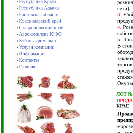
Республика Крым
рознич
•
Республика Адыгея
сети).
•
3.
Убой
Ростовская область
•
продук
Краснодарский край
•
4.
Роз
Ставропольский край
•
собств
Агрокомплекс ЮФО
•
5.
Логи
Кубаньагромаркет
•
В стои
Услуги компании
•
оборуд
Информация
•
заключ
Контакты
•
торгов
Главная
•
продук
стажем
Окупае
ЛОТ №
ПРОД
КРАЕ
Прода
предп
морози
м., мо