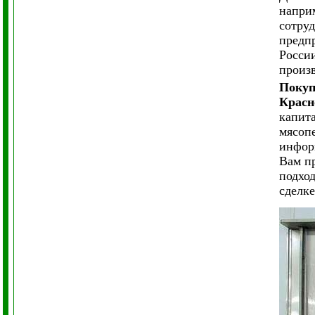
напри
сотруд
предпр
России
произв
Покуп
Красн
капита
мясоп
инфор
Вам п
подхо
сделке