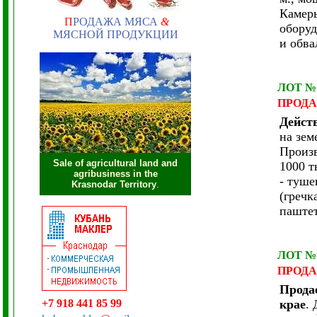
Камеры
П
РОДАЖА МЯСА
&
оборуд
МЯСНОЙ ПРОДУКЦИИ
и обва
ЛОТ №
ПРОД
Дейст
на зем
Произв
Sale of agricultural land and
1000 т
agribusiness in the
- туше
Krasnodar Territory
.
(гречк
паштет
ЛОТ №
ПРОД
Прода
+7 918 441 85 99
крае
.