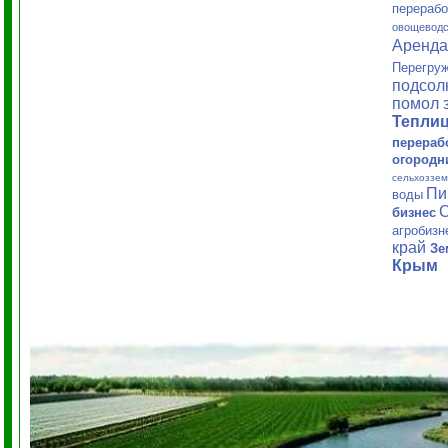
перерабо
овощеводс
Аренд
Перегруж
подсол
помол 
Тепли
перераб
огородн
сельхоззем
Пи
воды
С
бизнес
агробиз
край
Зе
Крым