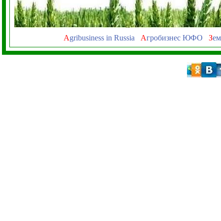
A
gribusiness in Russia
А
гробизнес ЮФО
З
ем