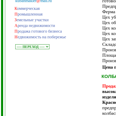
готово
kubanmakler
@
mail.ru
Предпр
К
оммерческая
Ферма 
П
ромышленная
Цех у
З
емельные участки
Цех о
А
ренда недвижимости
Цех ко
П
родажа готового бизнеса
Цех к
Н
едвижимость на побережье
Цех з
Склад
Произв
Площад
Произв
Цена п
КОЛБ
Прода
высок
издел
Красн
предпр
колбас