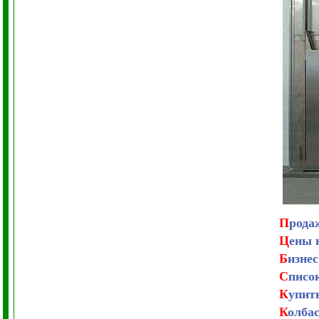
П
рода
Ц
ены 
Б
изнес
С
писо
К
упит
К
олба