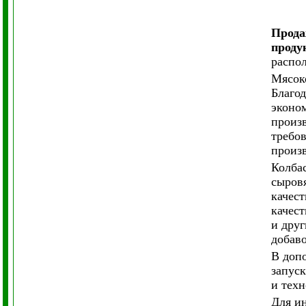
Прода
проду
распол
Мясок
Благод
эконо
произ
требов
произв
Колба
сыровя
качес
качест
и друг
добав
В допо
запуск
и техн
Для и