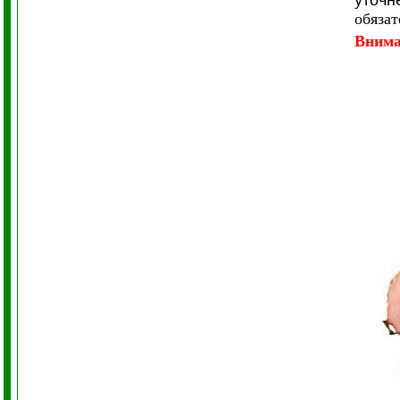
уточн
обяза
Внима