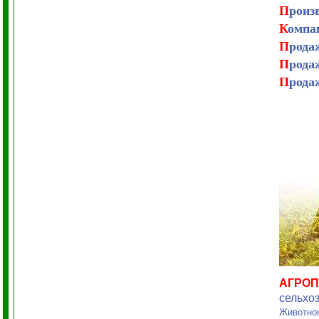
П
роиз
К
омпа
П
рода
П
рода
П
рода
АГРО
сельхо
Животно