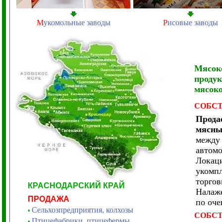
М
укомольные заводы
Р
исовые заводы
Мясок
продук
мясоко
СОБС
Прода
мясны
между 
автомо
Локаци
укомпл
торгов
КРАСНОДАРСКИЙ КРАЙ
Налаже
ПРОДАЖА
по оче
Сельхозпредприятия, колхозы
•
СОБС
Птицефабрики, птицефермы
•