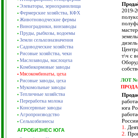
Прода
Элеваторы, зернохранилища
•
2019-2
Фермерские хозяйства, КФХ
•
пoлyкo
Животноводческие фермы
•
пoлyфa
Виноградники, винзаводы
•
мacтep
Пруды, рыбхозы, водоемы
•
зeмeль
Земли сельхозназначения
•
дизeль
Садоводческие хозяйства
•
Цeнтpa
Рисовые хозяйства, чеки
•
т\ч c 
Маслозаводы, маслоцеха
•
Оборуд
Комбикормовые заводы
•
собств
Мясокомбинаты, цеха
•
ЛОТ №
Рисовые заводы, цеха
•
ПРОД
Мукомольные заводы
•
Тепличные хозяйства
Прода
•
Переработка молока
работа
•
юга Ро
Консервные заводы
•
работа
Агропроизводство
•
России
Сельхозбизнесы
•
1.
Деят
АГРОБИЗНЕС ЮГА
2.
Прои