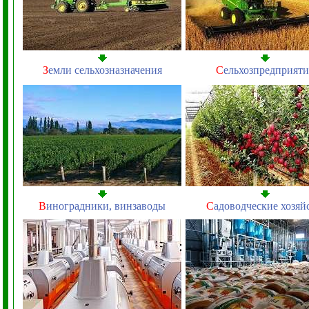
З
емли сельхозназначения
С
ельхозпредприяти
В
иноградники, винзаводы
С
адоводческие хозяй