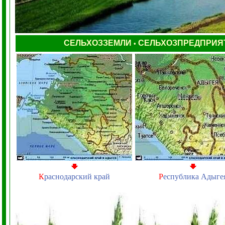
СЕЛЬХОЗЗЕМЛИ
СЕЛЬХОЗПРЕДПРИЯ
•
К
раснодарский край
Р
еспублика Адыге