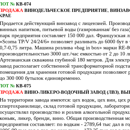
ЛОТ №
КВ-074
ПРОДАЖА
ВИНОДЕЛЬЧЕСКОЕ ПРЕДПРИЯТИЕ
,
ВИНЗАВ
КРАЕ
Продается действующий винзавод с лицензией. Производ
винных напитков, питьевой воды (газированная/ без газа
парк предприятия составляет 150 000 дал. Французская 
«Scoma TP/V 24/24/6» позволяет разливать до 6000 бут в
0,7-0,75 литра. Машина розлива «bag in box» марки RE-8
производительностью 3000 шт./час емкостью от 2 до 10 л
Артезианская скважина глубиной 180 метров. Для элект
завод располагает собственной трансформаторной подста
помещения для хранения готовой продукции позволяют 
до 300 000 бутылок единовременно.
ЛОТ №
КВ-075
ПРОДАЖА
ВИНО-ЛИКЕРО-ВОДОЧНЫЙ ЗАВОД (ЛВЗ)
,
ВЫ
На территории завода имеются: цех водок, цех вин, цех р
спиртохранилище, склад готовой продукции, лаборатория
осуществлял производство и розлив алкогольной продукц
коньяк, ликер, бренди, вино. Общая производственная 
предприятия составляет: по водкам - 2789,64 тыс дал в г