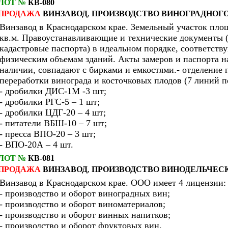
ЛОТ №
КВ-080
ПРОДАЖА
ВИНЗАВОД
,
ПРОИЗВОДСТВО ВИНОГРАДНОГО
Винзавод в Краснодарском крае. Земельный участок пло
кв.м. Правоустанавливающие и технические документы 
кадастровые паспорта) в идеальном порядке, соответств
физическим объемам зданий. Акты замеров и паспорта н
наличии, совпадают с бирками и емкостями.- отделение
переработки винограда и косточковых плодов (7 линий п
- дробилки ДИС-1М -3 шт;
- дробилки РГС-5 – 1 шт;
- дробилки ЦДГ-20 – 4 шт;
- питатели ВБШ-10 – 7 шт;
- пресса ВПО-20 – 3 шт;
- ВПО-20А – 4 шт.
ЛОТ №
КВ-081
ПРОДАЖА
ВИНЗАВОД
,
ПРОИЗВОДСТВО ВИНОДЕЛЬЧЕС
Винзавод в Краснодарском крае. OOO имеет 4 лицензии:
- производство и оборот виноградных вин;
- производство и оборот виноматериалов;
- производство и оборот винных напитков;
- производство и оборот фруктовых вин.