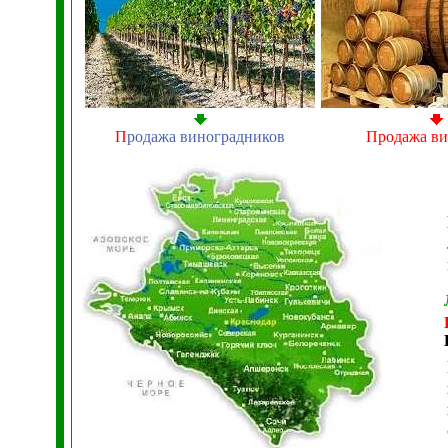
П
родажа виноградников
Продажа ви