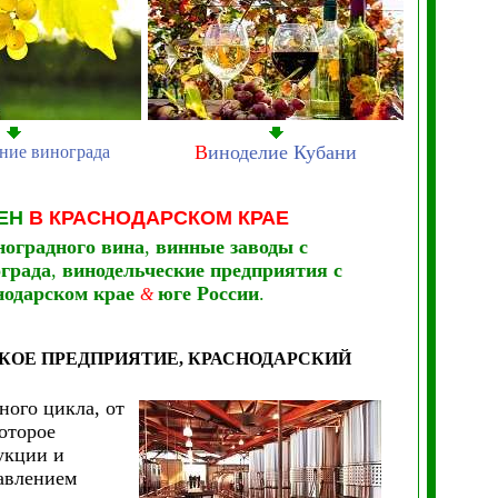
В
иноделие Кубани
ние винограда
ЕН
В КРАСНОДАРСКОМ КРАЕ
ноградного вина
,
винные заводы с
ограда
,
винодельческие предприятия с
нодарском крае
юге России
.
&
КОЕ ПРЕДПРИЯТИЕ, КРАСНОДАРСКИЙ
ого цикла, от
оторое
укции и
авлением