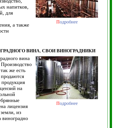
изводство,
ых напитков,
й, для
П
одробнее
ения, а также
ости
ГРАДНОГО ВИНА
,
СВОИ ВИНОГРАДНИКИ
градного вина
. Производство
так же есть
 продаются
я продукция
ицензий на
гольной
ребрянные
П
одробнее
ена лицензия
 земли, из
а виноградно