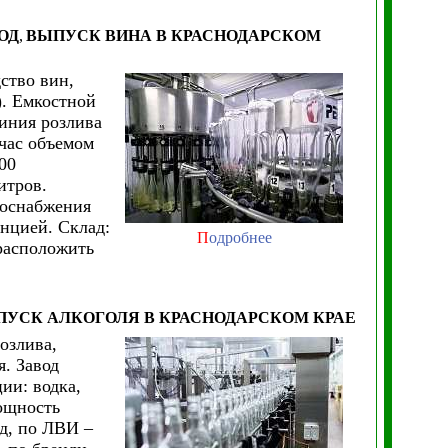
ОД
,
ВЫПУСК ВИНА
В КРАСНОДАРСКОМ
ство вин,
). Емкостной
линия розлива
 час объемом
00
итров.
роснабжения
нцией. Склад:
П
одробнее
расположить
ПУСК АЛКОГОЛЯ
В КРАСНОДАРСКОМ КРАЕ
озлива,
. Завод
ии: водка,
мощность
од, по ЛВИ –