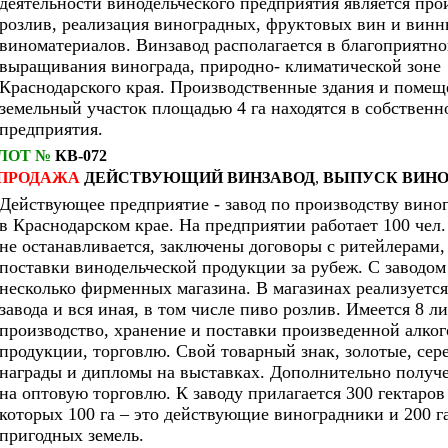
деятельности винодельческого предприятия является про
розлив, реализация виноградных, фруктовых вин и винн
виноматериалов. Винзавод располагается в благоприятно
выращивания винограда, природно- климатической зоне
Краснодарского края. Производственные здания и помещ
земельный участок площадью 4 га находятся в собственн
предприятия.
ЛОТ №
КВ-072
ПРОДАЖА
ДЕЙСТВУЮЩИЙ
ВИНЗАВОД
,
ВЫПУСК ВИНО
Действующее предприятие - завод по производству вино
в Краснодарском крае. На предприятии работает 100 чел
не останавливается, заключены договоры с ритейлерами, 
поставки винодельческой продукции за рубеж. С заводом
несколько фирменных магазина. В магазинах реализуетс
завода и вся иная, в том числе пиво розлив. Имеется 8 л
производство, хранение и поставки произведенной алко
продукции, торговлю. Свой товарный знак, золотые, се
награды и дипломы на выставках. Дополнительно получ
на оптовую торговлю. К заводу прилагается 300 гектаров
которых 100 га – это действующие виноградники и 200 г
пригодных земель.