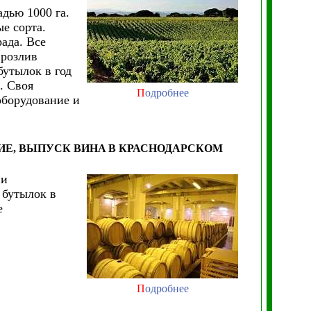
дью 1000 га.
е сорта.
ада. Все
 розлив
бутылок в год
. Своя
П
одробнее
оборудование и
ИЕ, ВЫПУСК ВИНА
В КРАСНОДАРСКОМ
ии
 бутылок в
е
П
одробнее