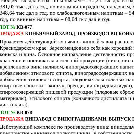
1006,99 тыс дал в год, по коньякам – 173,25 тыс дал в год
381,02 тыс дал в год, по винам виноградным, плодовым,
348,64 тыс дал в год, по слабоалкогольным напиткам – 54
год, по винным напиткам – 68,04 тыс дал в год.
ЛОТ №
КВ-077
ПРОДАЖА
КОНЬЯЧНЫЙ ЗАВОД
,
ПРОИЗВОДСТВО КОНЬ
Продается действующий коньячно-винный завод распол
Краснодарском крае. Зарекомендовало себя как хороший
коньяка и вина. Основное направление деятельности: пр
хранение и поставка алкогольной продукции (вина, вина
крепленного вина наливом, виноградосодержащих напит
добавлением этилового спирта, виноградосодержащих на
добавления этилового спирта, плодовых алкогольных на
спиртные напитки – коньяк, бренди, виноградная водка),
спиртосодержащей пищевой продукции (плодовые сбро
материалы), этилового спирта (коньячного дистиллята и
дистиллята).
ЛОТ №
КВ-078
ПРОДАЖА
ВИНЗАВОД
С
ВИНОГРАДНИКАМИ
,
ВЫПУСК 
Действующий комплекс по производству вина: винодельч
предприятие - винзавод полного цикла, в собственности