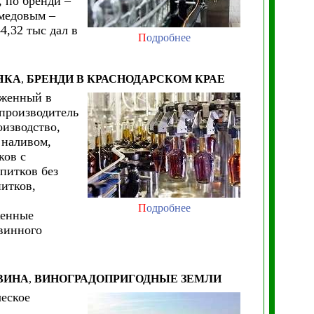
, по бренди –
 медовым –
4,32 тыс дал в
П
одробнее
ЯКА
,
БРЕНДИ
В КРАСНОДАРСКОМ КРАЕ
оженный в
 производитель
оизводство,
 наливом,
ков с
питков без
питков,
П
одробнее
женные
 винного
ВИНА
,
ВИНОГРАДОПРИГОДНЫЕ ЗЕМЛИ
еское