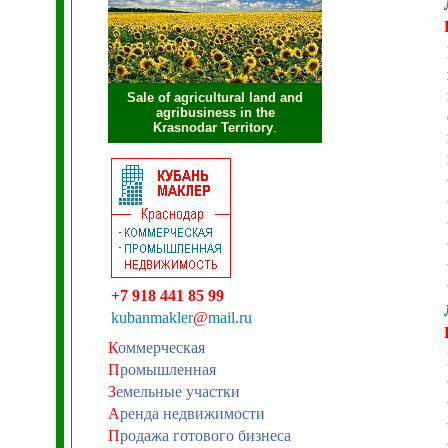
Sale of agricultural land and
agribusiness in the
Krasnodar Territory
.
+7 918 441 85 99
kubanmakler
@
mail.ru
К
оммерческая
П
ромышленная
З
емельные участки
А
ренда недвижимости
П
родажа готового бизнеса