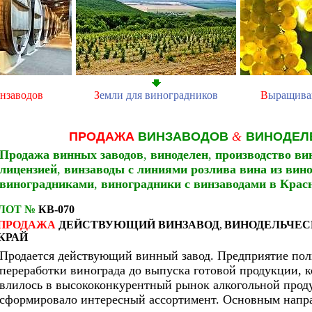
нзаводов
З
емли для виноградников
В
ыращива
ПРОДАЖА
ВИНЗАВОДОВ
&
ВИНОДЕЛ
Продажа винных заводов
,
виноделен
,
производство ви
лицензией
,
винзаводы с линиями розлива вина из вин
виноградниками
,
виноградники с винзаводами в Крас
ЛОТ №
КВ-070
ПРОДАЖА
ДЕЙСТВУЮЩИЙ ВИНЗАВОД
,
ВИНОДЕЛЬЧЕС
КРАЙ
Продается действующий винный завод. Предприятие полн
переработки винограда до выпуска готовой продукции, к
влилось в высококонкурентный рынок алкогольной прод
сформировало интересный ассортимент. Основным напр