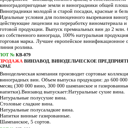
виноградопригодные земли и виноградники общей плоша
Виноградники молодой и старой посадки, красные и белы
Идеальные условия для полноценного вызревания виногр
действующие лицензии на переработку виноматериала и
готовой продукции. Выпуск премиальных вин до 2 млн. 
из собственного винограда, 100% натуральная продукция
торговая марка. Лучшее европейское винификационное 
линия розлива.
ЛОТ №
КВ-079
ПРОДАЖА
ВИНЗАВОД
,
ВИНОДЕЛЬЧЕСКОЕ ПРЕДПРИЯТ
КРАЕ
Винодельческая компания производит сортовые коллекц
виноградных вин. Объем выпуска продукции: до 600 000
месяц (300 000 вино, 300 000 шампанское и газированны
напитки).Винзавод выпускает:Натуральные сухие вина.
Натуральные полусухие вина.
Столовые сладкие вина.
Натуральные полусаладкие вина.
Напитки винные газированные.
Шампанское, 5 сортов.