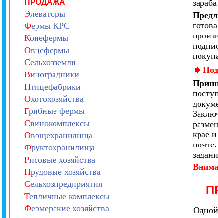
ПРОДАЖА
зараба
Э
леваторы
Предл
готова
Ф
ермы КРС
произв
К
онефермы
подпис
О
вцефермы
покупа
С
ельхозземли
Под
В
иноградники
Принц
П
тицефабрики
посту
О
хотохозяйства
докуме
Г
рибные фермы
Заключ
С
винокомплексы
размещ
крае и
О
вощехранилища
почте.
Ф
руктохранилища
задани
Р
исовые хозяйства
Внима
П
рудовые хозяйства
С
ельхозпредприятия
П
Т
епличные комплексы
Ф
ермерские хозяйства
Одной