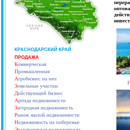
перера
оптова
действ
инвест
КРАСНОДАРСКИЙ КРАЙ
ПРОДАЖА
К
оммерческая
П
ромышленная
А
гробизнес на юге
Г
З
емельные участки
Д
ействующий бизнес
А
ренда недвижимости
З
агородная недвижимость
Р
ынок жилой недвижимости
Н
едвижимость на побережье
Э
ксклюзивная недвижимость