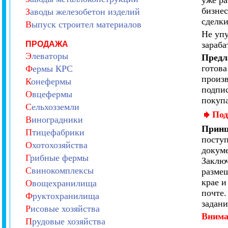
уже р
бизне
З
аводы железобетон изделий
сделки
В
ыпуск строител материалов
Не упу
ПРОДАЖА
зараба
Э
леваторы
Предл
готова
Ф
ермы КРС
произв
К
онефермы
подпис
О
вцефермы
покупа
С
ельхозземли
Под
В
иноградники
Принц
П
тицефабрики
посту
О
хотохозяйства
докуме
Г
рибные фермы
Заключ
С
винокомплексы
размещ
крае и
О
вощехранилища
почте.
Ф
руктохранилища
задани
Р
исовые хозяйства
Внима
П
рудовые хозяйства