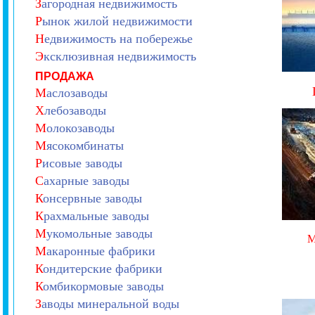
З
агородная недвижимость
Р
ынок жилой недвижимости
Н
едвижимость на побережье
Э
ксклюзивная недвижимость
ПРОДАЖА
М
аслозаводы
Х
лебозаводы
М
олокозаводы
М
ясокомбинаты
Р
исовые заводы
С
ахарные заводы
К
онсервные заводы
К
рахмальные заводы
М
укомольные заводы
М
акаронные фабрики
К
ондитерские фабрики
К
омбикормовые заводы
З
аводы минеральной воды