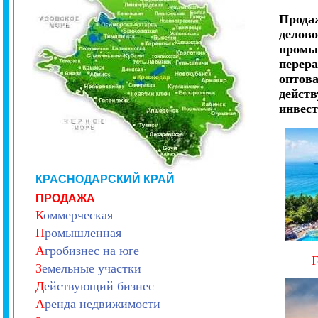
Продаж
делов
промы
перера
оптова
действ
инвест
КРАСНОДАРСКИЙ КРАЙ
ПРОДАЖА
К
оммерческая
П
ромышленная
А
гробизнес на юге
Г
З
емельные участки
Д
ействующий бизнес
А
ренда недвижимости