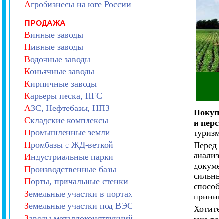
А
гробизнесы на юге России
ПРОДАЖА
В
инные заводы
П
ивные заводы
В
одочные заводы
К
оньячные заводы
К
ирпичные заводы
К
арьеры песка, ПГС
А
ЗС, Нефтебазы, НПЗ
Покуп
С
кладские комплексы
и пер
П
ромышленные земли
туризм
П
ромбазы с ЖД-веткой
Перед 
анализ
И
ндустриальные парки
докуме
П
роизводственные базы
сильн
П
орты, причальные стенки
способ
З
емельные участки в портах
приним
З
емельные участки под ВЭС
Хотите
З
аводы металлоконструкций