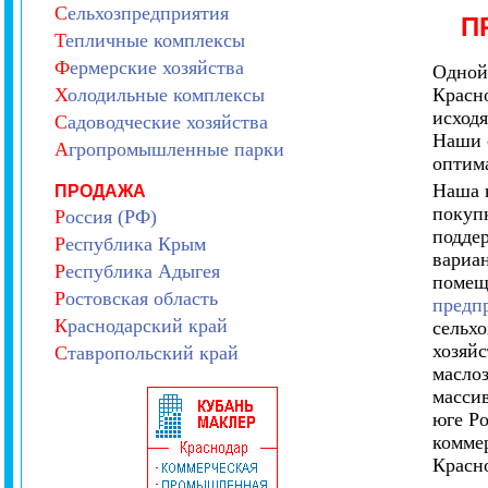
С
ельхозпредприятия
П
Т
епличные комплексы
Ф
ермерские хозяйства
Одной
Х
олодильные комплексы
Красн
исходя
С
адоводческие хозяйства
Наши 
А
гропромышленные парки
оптима
Наша 
ПРОДАЖА
покуп
Р
оссия (РФ)
подде
Р
еспублика Крым
вариа
Р
еспублика Адыгея
помещ
Р
остовская область
предпр
К
раснодарский край
сельх
хозяйс
С
тавропольский край
маслоз
массив
юге Р
комме
Красно