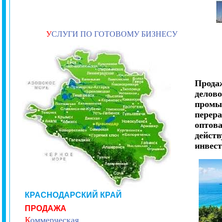
У
СЛУГИ ПО ГОТОВОМУ БИЗНЕСУ
Продаж
делов
промы
перера
оптова
действ
инвест
КРАСНОДАРСКИЙ КРАЙ
ПРОДАЖА
К
оммерческая