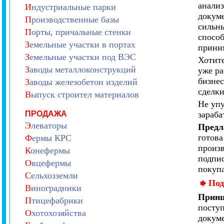
анализ
И
ндустриальные парки
докуме
П
роизводственные базы
сильн
П
орты, причальные стенки
способ
З
емельные участки в портах
приним
З
емельные участки под ВЭС
Хотите
З
аводы металлоконструкций
уже р
бизне
З
аводы железобетон изделий
сделки
В
ыпуск строител материалов
Не упу
ПРОДАЖА
зараба
Э
леваторы
Предл
готова
Ф
ермы КРС
произв
К
онефермы
подпис
О
вцефермы
покупа
С
ельхозземли
Под
В
иноградники
Принц
П
тицефабрики
посту
О
хотохозяйства
докуме