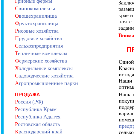
Г
рибные фермы
Заключ
С
винокомплексы
размещ
крае и
О
вощехранилища
почте.
Ф
руктохранилища
задани
Р
исовые хозяйства
Внима
П
рудовые хозяйства
С
ельхозпредприятия
П
Т
епличные комплексы
Ф
ермерские хозяйства
Одной
Х
олодильные комплексы
Красн
исходя
С
адоводческие хозяйства
Наши 
А
гропромышленные парки
оптима
Наша 
ПРОДАЖА
покуп
Р
оссия (РФ)
подде
Р
еспублика Крым
вариа
Р
еспублика Адыгея
помещ
Р
остовская область
предпр
К
раснодарский край
сельх