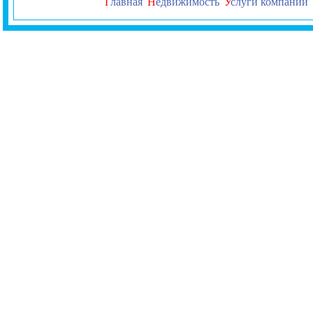
Г
лавная
Н
едвижимость
У
слуги компании