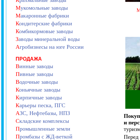
К
рахмальные заводы
М
укомольные заводы
М
акаронные фабрики
К
ондитерские фабрики
К
омбикормовые заводы
З
аводы минеральной воды
А
гробизнесы на юге России
ПРОДАЖА
В
инные заводы
П
ивные заводы
В
одочные заводы
К
оньячные заводы
К
ирпичные заводы
К
арьеры песка, ПГС
А
ЗС, Нефтебазы, НПЗ
Покуп
С
кладские комплексы
и пер
П
ромышленные земли
туризм
П
ромбазы с ЖД-веткой
Перед 