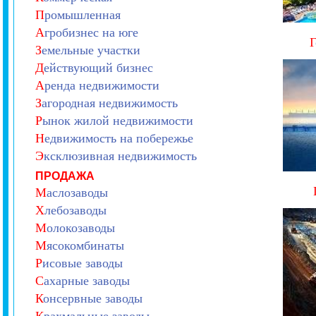
П
ромышленная
А
гробизнес на юге
Г
З
емельные участки
Д
ействующий бизнес
А
ренда недвижимости
З
агородная недвижимость
Р
ынок жилой недвижимости
Н
едвижимость на побережье
Э
ксклюзивная недвижимость
ПРОДАЖА
М
аслозаводы
Х
лебозаводы
М
олокозаводы
М
ясокомбинаты
Р
исовые заводы
С
ахарные заводы
К
онсервные заводы