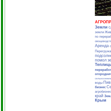
АГРОП
Земли
с
земли
Жив
по перера
овощеводст
Аренда
Перегружа
подсолн
помол з
Тепли
перерабо
огородни
сельхозземли
Пив
воды
Се
бизнес
агробизне
край
Зем
Крым