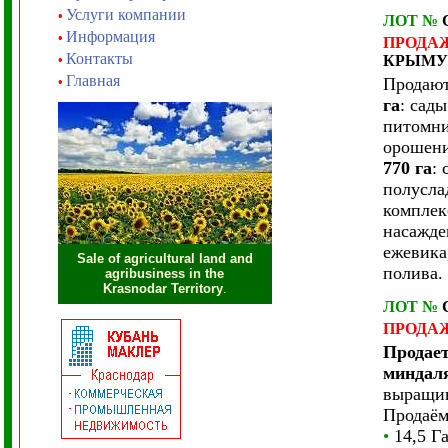
Услуги компании
•
ЛОТ
№
Информация
•
ПРОДА
Контакты
•
КРЫМУ
Главная
•
Продают
га
: сад
питомни
орошени
770 га
:
полусла
комплек
насажде
ежевика
Sale of agricultural land and
полива.
agribusiness in the
Krasnodar Territory
.
ЛОТ
№
ПРОДА
Продает
миндал
выращив
Продаём
•
14,5 Г