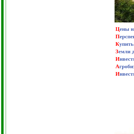
Ц
ены 
П
ерспе
К
упить
З
емли 
И
нвест
А
гроби
И
нвест