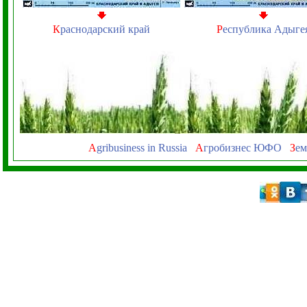
К
раснодарский край
Р
еспублика Адыге
A
gribusiness in Russia
А
гробизнес ЮФО
З
ем