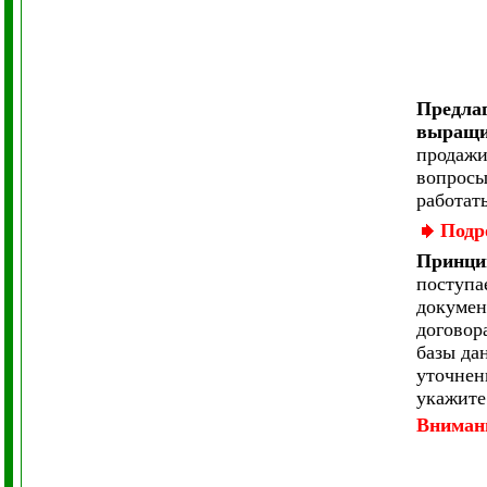
Предла
выращи
продажи
вопросы
работат
Подр
Принцип
поступа
докумен
договор
базы да
уточнен
укажите
Вниман