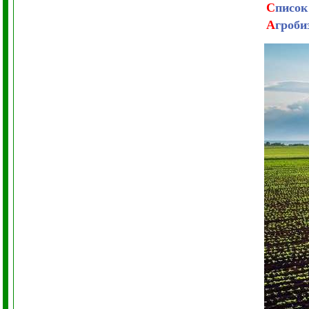
С
писок
А
гроби