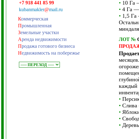
•
10 Га 
+7 918 441 85 99
•
4 Га — 
kubanmakler
@
mail.ru
•
1,5 Га 
К
оммерческая
Остальн
П
ромышленная
миндаля
З
емельные участки
А
ренда недвижимости
ЛОТ
№
П
родажа готового бизнеса
ПРОДА
Н
едвижимость на побережье
Продает
месяцев
огороже
помещен
глубино
каждый 
инвента
•
Персик
•
Слива 
•
Яблоки
•
Свобод
•
Деревь