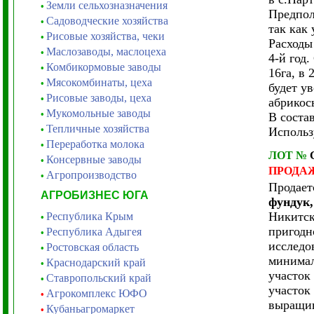
Земли сельхозназначения
•
Предпол
Садоводческие хозяйства
•
так как
Рисовые хозяйства, чеки
•
Расходы
Маслозаводы, маслоцеха
•
4-й год
Комбикормовые заводы
•
16га, в
Мясокомбинаты, цеха
•
будет у
Рисовые заводы, цеха
•
абрикос
Мукомольные заводы
•
В соста
Тепличные хозяйства
•
Использ
Переработка молока
•
ЛОТ
№
Консервные заводы
•
ПРОДА
Агропроизводство
•
Продает
АГРОБИЗНЕС ЮГА
фундук,
Никитск
Республика Крым
•
пригодн
Республика Адыгея
•
исследо
Ростовская область
•
минимал
Краснодарский край
•
участок
Ставропольский край
•
участок
Агрокомплекс ЮФО
•
выращив
Кубаньагромаркет
•