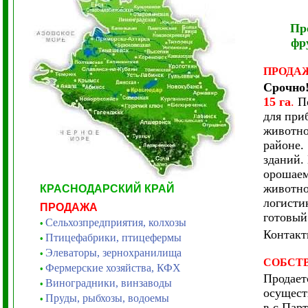
Пр
фр
ПРОДА
Срочно
15 га
.
П
для при
животно
районе.
зданий. 
орошаем
животно
КРАСНОДАРСКИЙ КРАЙ
логистик
ПРОДАЖА
готовый
Сельхозпредприятия, колхозы
•
Контак
Птицефабрики, птицефермы
•
Элеваторы, зернохранилища
•
СОБСТ
Фермерские хозяйства, КФХ
•
Продает
Виноградники, винзаводы
•
осущест
Пруды, рыбхозы, водоемы
•
в с.Пар