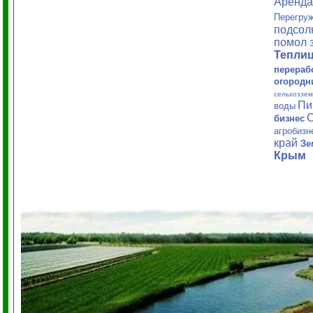
Аренд
Перегруж
подсол
помол 
Тепли
перераб
огородн
сельхоззем
Пи
воды
С
бизнес
агробиз
край
Зе
Крым