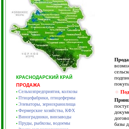
Прода
возмо
сельск
КРАСНОДАРСКИЙ КРАЙ
подпис
покупа
ПРОДАЖА
Сельхозпредприятия, колхозы
Под
•
Птицефабрики, птицефермы
•
Принц
Элеваторы, зернохранилища
•
посту
Фермерские хозяйства, КФХ
•
докуме
Виноградники, винзаводы
•
догово
Пруды, рыбхозы, водоемы
•
базы 