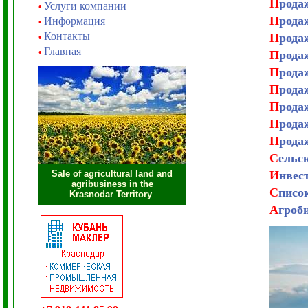
П
рода
Услуги компании
•
П
рода
Информация
•
Контакты
П
рода
•
Главная
•
П
рода
П
рода
П
рода
П
рода
П
рода
П
рода
С
ельс
Sale of agricultural land and
И
нвес
agribusiness in the
С
писо
Krasnodar Territory
.
А
гроб