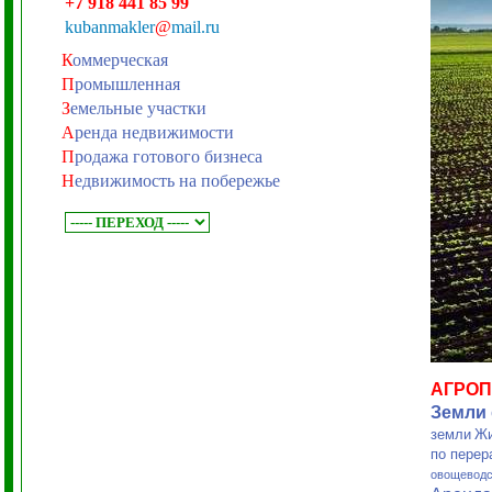
+7 918 441 85 99
kubanmakler
@
mail.ru
К
оммерческая
П
ромышленная
З
емельные участки
А
ренда недвижимости
П
родажа готового бизнеса
Н
едвижимость на побережье
АГРО
Земли
земли
Жи
по перер
овощеводс