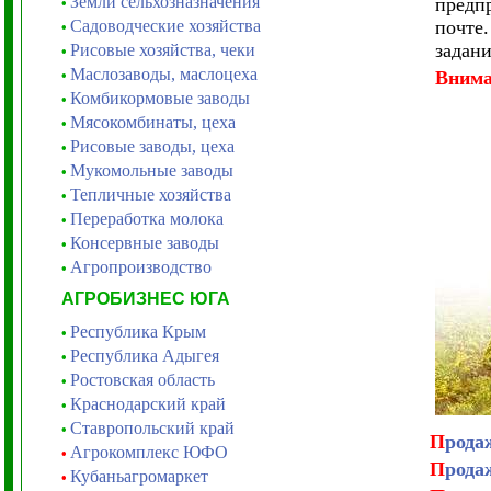
Земли сельхозназначения
предпр
•
Садоводческие хозяйства
почте.
•
задани
Рисовые хозяйства, чеки
•
Маслозаводы, маслоцеха
•
Внима
Комбикормовые заводы
•
Мясокомбинаты, цеха
•
Рисовые заводы, цеха
•
Мукомольные заводы
•
Тепличные хозяйства
•
Переработка молока
•
Консервные заводы
•
Агропроизводство
•
АГРОБИЗНЕС ЮГА
Республика Крым
•
Республика Адыгея
•
Ростовская область
•
Краснодарский край
•
Ставропольский край
•
П
рода
Агрокомплекс ЮФО
•
П
рода
Кубаньагромаркет
•