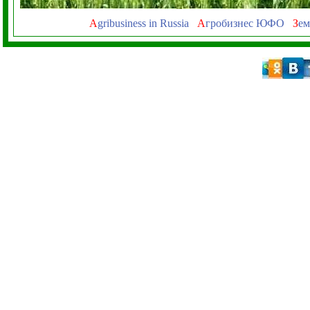
A
gribusiness in Russia
А
гробизнес ЮФО
З
ем