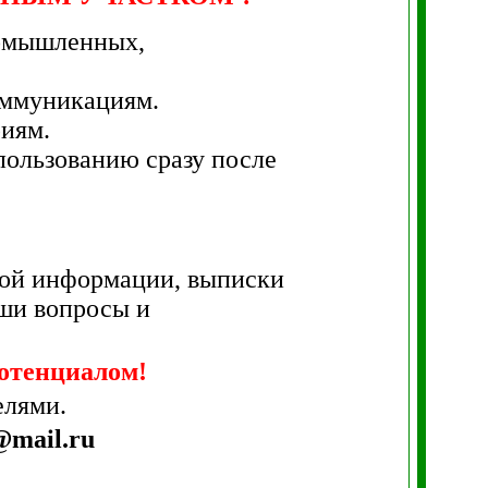
ромышленных,
коммуникациям.
риям.
спользованию сразу после
ьной информации, выписки
аши вопросы и
отенциалом!
елями.
@mail.ru