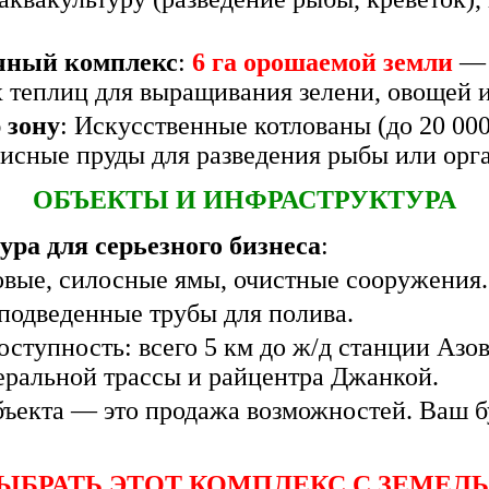
чный комплекс
:
6 га орошаемой земли
— 
теплиц для выращивания зелени, овощей и 
 зону
: Искусственные котлованы (до 20 00
писные пруды для разведения рыбы или орг
ОБЪЕКТЫ И ИНФРАСТРУКТУРА
ра для серьезного бизнеса
:
совые, силосные ямы, очистные сооружения.
подведенные трубы для полива.
ступность: всего 5 км до ж/д станции Азов
еральной трассы и райцентра Джанкой.
бъекта — это продажа возможностей. Ваш 
ЫБРАТЬ ЭТОТ КОМПЛЕКС С ЗЕМЕЛ