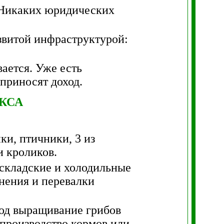
 Никаких юридических
азвитой инфраструктурой:
вается. Уже есть
приносят доход.
КСА
ки, птичники, 3 из
и кроликов.
складские и холодильные
нения и перевалки
под выращивание грибов
 производство кормов или