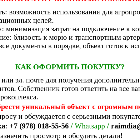
ь: возможность использования для агроп
еационных целей.
а: минимизация затрат на подключение к 
ие: близость к морю и транспортным арте
се документы в порядке, объект готов к и
КАК ОФОРМИТЬ ПОКУПКУ?
 или эл. почте для получения дополнител
нтов. Собственник готов ответить на все в
грокоплекса.
брести уникальный объект с огромным п
апросу и обсуждается с серьезными покупат
ка
:
+7 (978) 018-55-56
/
Whatsapp
/
raimdia
азначить просмотр и обсудить детали!