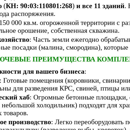
ю
(
КН: 90:03:110801:268
)
и все 11 зданий
.
ода распоряжения.
 150 000 кв.м. огороженной территории с р
пельное орошение, собственная скважина.
хозяйство
: Часть земли ежегодно обрабаты
ные посадки (малина, смородина), которые 
ЮЧЕВЫЕ ПРЕИМУЩЕСТВА КОМПЛЕ
ности для вашего бизнеса
:
: Готовые помещения (коровники, свинарни
ьны для разведения КРС, свиней, птицы ил
еский хаб
: Огромные бетонные площадки, 
 небольшой холодильник) подходят для хра
 товаров.
ое производство
: Легко переоборудовать 
аквакультуру (разведение рыбы, креветок),