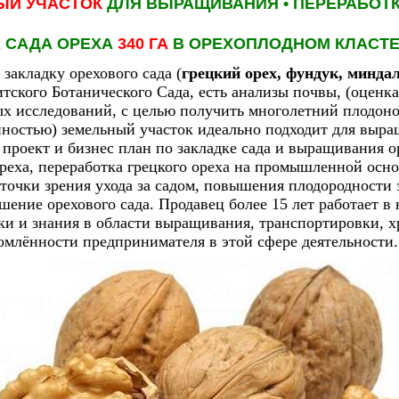
ЫЙ УЧАСТОК
ДЛЯ ВЫРАЩИВАНИЯ
•
ПЕРЕРАБОТ
 САДА ОРЕХА
340 ГА
В ОРЕХОПЛОДНОМ КЛАСТЕ
закладку орехового сада (
грецкий орех, фундук, минда
ского Ботанического Сада, есть анализы почвы, (оценка
ых исследований, с целью получить многолетний плодо
ностью) земельный участок идеально подходит для выра
проект и бизнес план по закладке сада и выращивания о
реха, переработка грецкого ореха на промышленной осн
 точки зрения ухода за садом, повышения плодородности
шение орехового сада. Продавец более 15 лет работает в 
и и знания в области выращивания, транспортировки, х
омлённости предпринимателя в этой сфере деятельности.