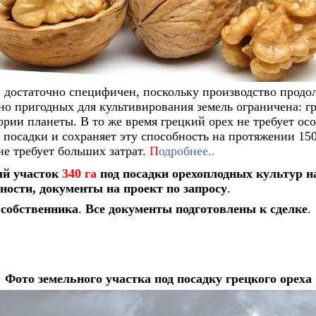
в
достаточно специфичен, поскольку производство продо
но пригодных для культивирования земель ограничена: г
рии планеты. В то же время грецкий орех не требует осо
е посадки и сохраняет эту способность на протяжении 15
не требует больших затрат.
П
одробнее..
ый участок
340 га
под посадки орехоплодных культур 
ности, документы на проект по запросу
.
 собственника
.
Все
документы подготовлены к сделке
.
Фото земельного участка под посадку грецкого ореха