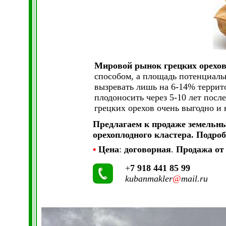
Мировой рынок грецких орехо
способом, а площадь потенциаль
вызревать лишь на 6-14% террито
плодоносить через 5-10 лет посл
грецких орехов очень выгодно и 
Предлагаем к продаже земельн
орехоплодного кластера. Подроб
•
Цена
:
договорная
.
Продажа от
+
7 918 441 85 99
kubanmakler
@
mail.ru