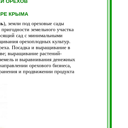
КИ ОРЕХОВ
РЕ КРЫМА
ль
), земли под ореховые сады
 пригодности земельного участка
носящий сад с минимальными
щивания орехоплодных культур.
реха. Посадка и выращивание в
ове; выращивание растений-
 земель и выравнивания денежных
направлении орехового бизнеса,
ранения и продвижении продукта