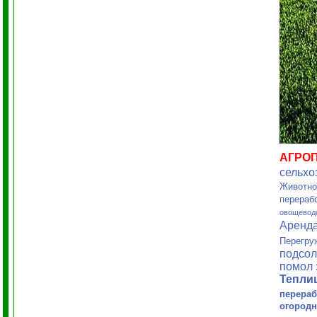
АГРО
сельхо
Животно
перераб
овощевод
Аренд
Перегру
подсол
помол 
Тепл
перераб
огородн