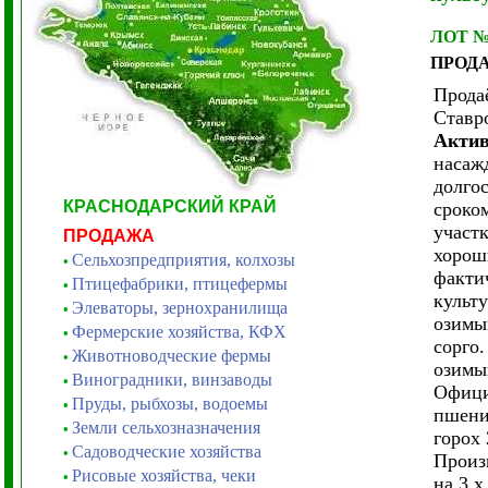
ЛОТ 
ПРОД
Прода
Ставр
Акти
насажд
долго
КРАСНОДАРСКИЙ КРАЙ
сроком
участ
ПРОДАЖА
хорош
Сельхозпредприятия, колхозы
•
факти
Птицефабрики, птицефермы
•
культ
Элеваторы, зернохранилища
•
озимый
Фермерские хозяйства, КФХ
•
сорго
Животноводческие фермы
•
озимым
Виноградники, винзаводы
•
Офици
Пруды, рыбхозы, водоемы
•
пшениц
Земли сельхозназначения
•
горох 
Садоводческие хозяйства
•
Произ
Рисовые хозяйства, чеки
•
на 3 х