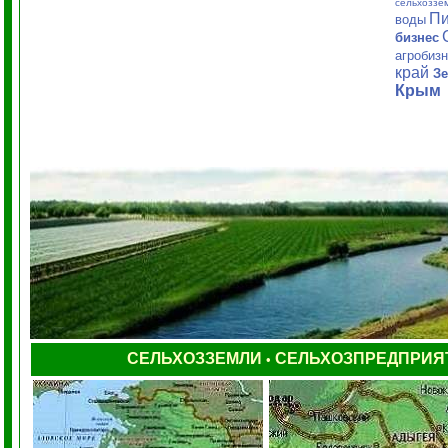
сельхоззе
Пи
воды
бизнес
агробиз
край
Зе
Крым
СЕЛЬХОЗЗЕМЛИ
СЕЛЬХОЗПРЕДПРИЯ
•