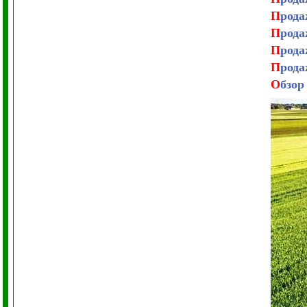
П
рода
П
рода
П
рода
П
рода
О
бзор