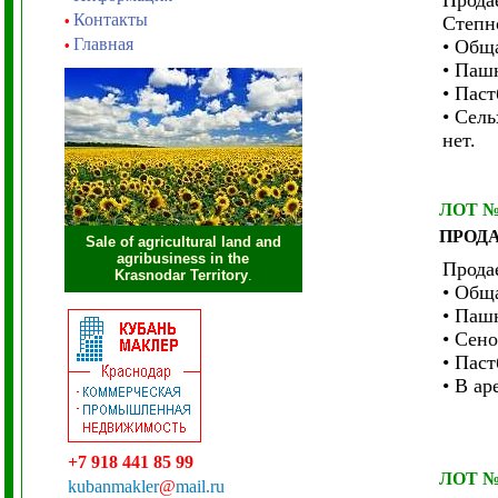
Прода
Контакты
•
Степн
Главная
• Общ
•
• Пашн
• Паст
• Сел
нет.
ЛОТ 
ПРОД
Sale of agricultural land and
agribusiness in the
Прода
Krasnodar Territory
.
• Общ
• Пашн
• Сено
• Паст
• В ар
+7 918 441 85 99
ЛОТ 
kubanmakler
@
mail.ru