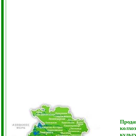
Прода
колхо
культ