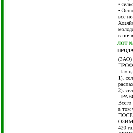
• сель
• Осно
все н
Хозяй
молод
в почв
ЛОТ 
ПРОД
(ЗАО)
ПРОФИ
Площа
1). се
распах
2). се
ПРАВ
Всего 
в том 
ПОСЕ
ОЗИМЫ
420 га