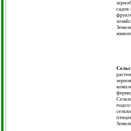
зерно
садов
фрукт
хозяй
Земель
живоп
Сельс
расте
зерно
компле
ферме
Сельх
подсол
сельх
птице
Земель