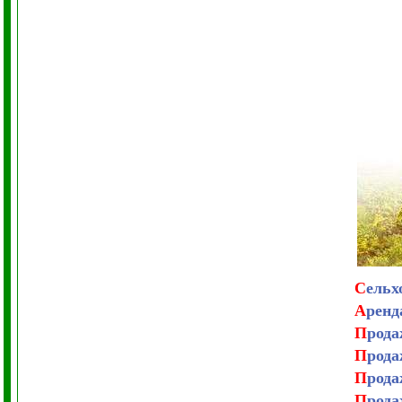
С
ельх
А
ренд
П
рода
П
рода
П
рода
П
рода