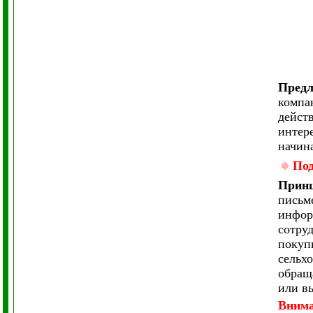
Предл
компа
дейст
интер
начин
Под
Принц
письм
инфор
сотру
покуп
сельх
обращ
или в
Вним