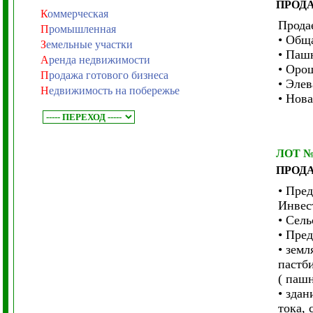
ПРОД
К
оммерческая
Прода
П
ромышленная
• Общ
З
емельные участки
• Пашн
А
ренда недвижимости
• Оро
П
родажа готового бизнеса
• Элев
Н
едвижимость на побережье
• Нов
ЛОТ 
ПРОД
• Пре
Инвес
• Сель
• Пре
• земл
пастби
( паш
• зда
тока,