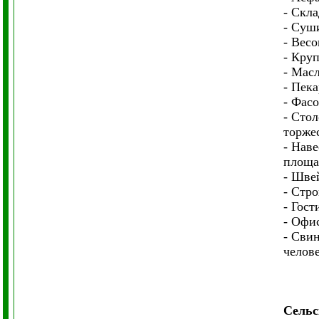
- Скл
- Суш
- Вес
- Кру
- Мас
- Пека
- Фасо
- Стол
торжес
- Нав
площа
- Шве
- Стро
- Гос
- Офи
- Сви
челове
Сельс