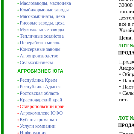
Маслозаводы, маслоцеха
•
32000
Комбикормовые заводы
•
топли
Мясокомбинаты, цеха
•
деяте
Рисовые заводы, цеха
•
всё в 
Мукомольные заводы
Хозяй
•
Тепличные хозяйства
•
Цена
,
Переработка молока
•
ЛОТ 
Консервные заводы
•
ПРОД
Агропроизводство
•
Прода
Сельхозбизнесы
•
Андро
АГРОБИЗНЕС ЮГА
• Общ
Республика Крым
• Пашн
•
• Паст
Республика Адыгея
•
• Сел
Ростовская область
•
нет.
Краснодарский край
•
Ставропольский край
•
Агрокомплекс ЮФО
•
ЛОТ 
Кубаньагромаркет
•
ПРОД
Услуги компании
•
Информация
•