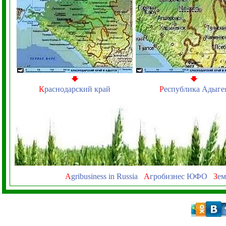
К
раснодарский край
Р
еспублика Адыге
A
gribusiness in Russia
А
гробизнес ЮФО
З
ем