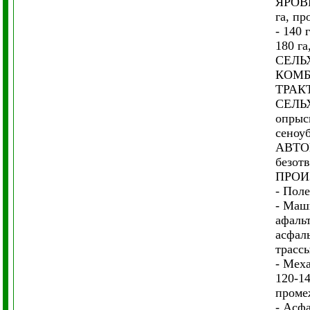
ЯРОВЫЕ
га, пр
- 140 
180 га
СЕЛЬ
КОМБА
ТРАКТ
СЕЛЬХ
опрыс
сеноуб
АВТО
безот
ПРОИ
- Пол
- Маш
афаль
асфал
трассы
- Мех
120-1
проме
- Асфа