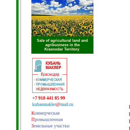
Sale of agricultural land and
agribusiness in the
Krasnodar Territory
.
+7 918 441 85 99
kubanmakler
@
mail.ru
К
оммерческая
П
ромышленная
З
емельные участки