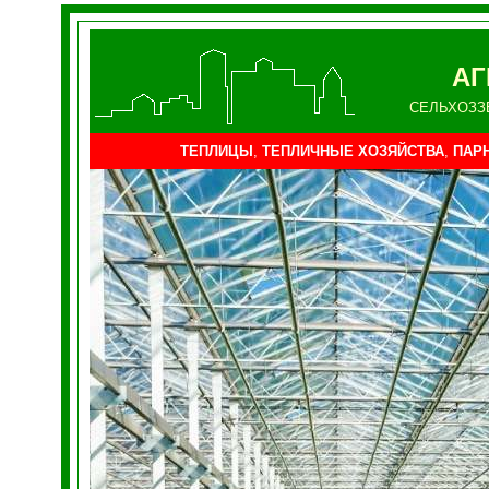
А
СЕЛЬХОЗЗ
ТЕПЛИЦЫ
,
ТЕПЛИЧНЫЕ ХОЗЯЙСТВА
,
ПАР