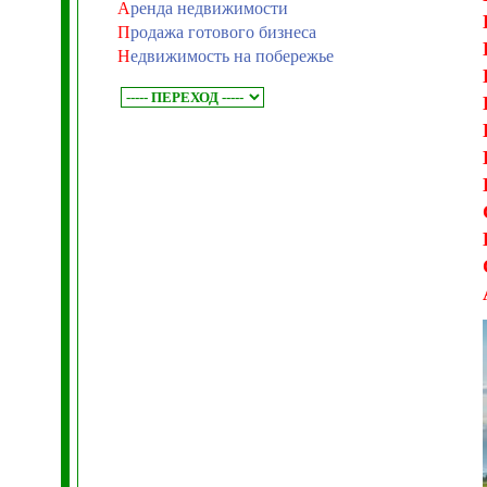
А
ренда недвижимости
П
родажа готового бизнеса
Н
едвижимость на побережье