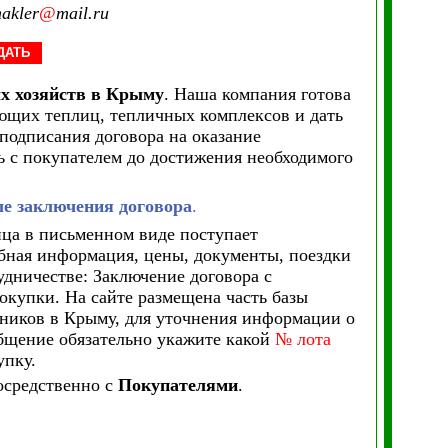
akler
@
mail.ru
ДАТЬ
х хозяйств в Крыму
. Наша компания готова
ющих теплиц, тепличных комплексов и дать
подписания договора на оказание
 с покупателем до достижения необходимого
ле заключения договора
.
ица в письменном виде поступает
бная информация, цены, документы, поездки
удничестве: Заключение договора с
покупки. На сайте размещена часть базы
рников в Крыму, для уточнения информации о
общение обязательно укажите какой
№ лота
упку.
осредственно с
Покупателями
.