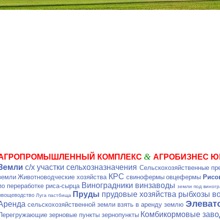
&
АГРОПРОМЫШЛЕННЫЙ КОМПЛЕКС
АГРОБИЗНЕС Ю
Земли
с/х
участки
сельхозназначения
Сельскохозяйственные пр
КРС
земли
Животноводческие хозяйства
свинофермы
овцефермы
Рисо
Виноградники винзаводы
по переработке риса-сырца
земли под виног
Пруды
прудовые хозяйства рыбхозы 
овощеводство
Луга пастбища
Элеват
Аренда
сельскохозяйственной земли взять в аренду землю
Комбикормовые зав
Перегружающие зерновые пункты зернопункты