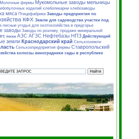
Мукомольные заводы мельницы
Молочные фермы
ебобулочных изделий хлебопекарни хлебозаводы
ка мяса
Птицефабрики
Заводы предприятия по
озяйства КФХ
Земли для садоводства участки под
в
лесные угодья для охотохозяйства в предгорье
е заводы
Заводы по розливу, продаже минеральной
АЗС АГЗС Нефтебазы НПЗ
Действующий
ПГС песка
ные земли
Краснодарский край
Сельхозземли
бласть
Ставропольский
Сельхозпредприятия фермы
зяйства колхозы виноградники сады в республике