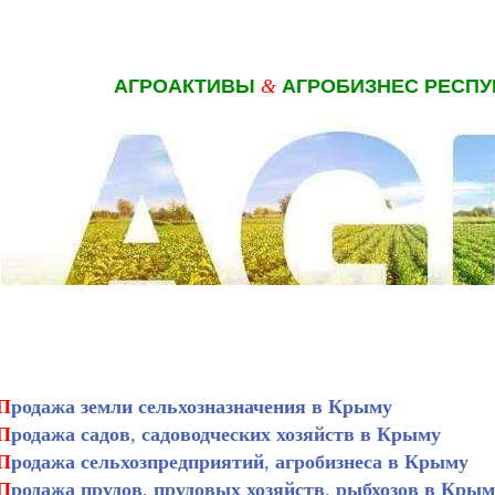
АГРОАКТИВЫ
&
АГРОБИЗНЕС РЕСП
П
родажа земли сельхозназначения в Крыму
П
родажа садов
,
садоводческих хозяйств в Крыму
П
родажа сельхозпредприятий
,
агробизнеса в Крыму
П
родажа прудов
,
прудовых хозяйств
,
рыбхозов в Крым