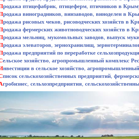
П
родажа птицефабрик
,
птицеферм
,
птичников в Крым
П
родажа виноградников
,
винзаводов
,
виноделен в Кр
П
родажа рисовых чеков
,
рисоводческих хозяйств в К
П
родажа
фермерских животноводческих хозяйств в К
П
родажа мельниц
,
мукомольных заводов
,
выпуск мук
П
родажа элеваторов
,
зернохранилищ
,
зернотерминало
П
родажа предприятий по переработке сельхозпродукц
С
ельское хозяйство
,
агропромышленный комплекс Ре
И
нвестиции в сельское хозяйство
,
агропромышленный
С
писок сельскохозяйственных предприятий
,
фермерски
А
гробизнес
,
сельхозпредприятия
,
сельскохозяйственн