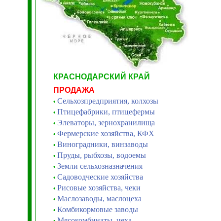
КРАСНОДАРСКИЙ КРАЙ
ПРОДАЖА
Сельхозпредприятия, колхозы
•
Птицефабрики, птицефермы
•
Элеваторы, зернохранилища
•
Фермерские хозяйства, КФХ
•
Виноградники, винзаводы
•
Пруды, рыбхозы, водоемы
•
Земли сельхозназначения
•
Садоводческие хозяйства
•
Рисовые хозяйства, чеки
•
Маслозаводы, маслоцеха
•
Комбикормовые заводы
•
Мясокомбинаты, цеха
•