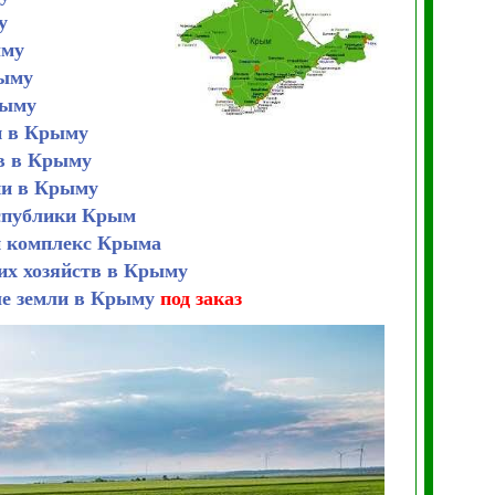
у
ыму
рыму
рыму
и в Крыму
в в Крыму
ии в Крыму
спублики Крым
 комплекс Крыма
х хозяйств в Крыму
ые земли в Крыму
под заказ