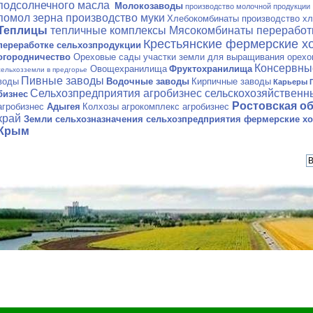
подсолнечного масла
Молокозаводы
производство молочной продукции
помол зерна производство муки
Хлебокомбинаты производство хл
Теплицы
тепличные комплексы
Мясокомбинаты переработ
Крестьянские фермерские х
переработке сельхозпродукции
огородничество
Ореховые сады участки земли для выращивания орехо
Консервны
Овощехранилища
Фруктохранилища
сельхозземли в предгорье
Пивные заводы
воды
Водочные заводы
Кирпичные заводы
Карьеры 
Сельхозпредприятия агробизнес сельскохозяйствен
бизнес
Ростовская о
агробизнес
Адыгея
Колхозы агрокомплекс агробизнес
край
Земли сельхозназначения сельхозпредприятия фермерские хо
Крым