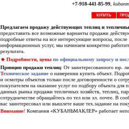
+7-918-441-85-99
,
kubanm
КУПИТЬ
ПРО
Предлагаем продажу действующих теплиц и тепличны
предоставить все возможные варианты продажи действу
подробные ответы на все интересующие вопросы, после 
информационных услуг, мы начинаем конкретно работать
результата.
Подробности, цены
по официальному запросу и пос
Принцип продажи теплиц
:
От заинтересованного юр. л
Т
ехническое задание
о намерении купить объект.
Подро
и осмотры объектов только после договоренности о сотр
покупателем на оказание услуг по подбору объекта для 
данных рынка продажи тепличных хозяйств, теплиц, па
сотрудничестве обращайтесь по тел или эл. почте. В со
вас заинтересовал или вышлете ваше тех.задание на пок
Внимание
!
Компания
«KУБАНЬМАКЛЕР»
работает неп