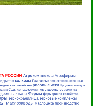
ГА РОССИИ
Агрокомплексы
Агрофирмы
колхозы
едприятия
Паи паевые
сельскохозяйственные
рисовые чеки
водческие хозяйства
Продажа заводов
Сады сельхозземли под садоводство
Земли под
радники
водоемы лиманы
Фермы
фермерские хозяйства
оры
зернохранилища зерновые
комплексы
Маслозаводы
оды
маслоцеха производство