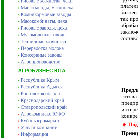
Рисовые хозяйства, чеки
•
плател
Маслозаводы, маслоцеха
•
бизнес
Комбикормовые заводы
•
так пр
Мясокомбинаты, цеха
•
обраба
Рисовые заводы, цеха
•
заключ
Мукомольные заводы
•
состав
Тепличные хозяйства
•
Переработка молока
•
Консервные заводы
•
Агропроизводство
•
АГРОБИЗНЕС ЮГА
Республика Крым
•
Республика Адыгея
•
Предл
Ростовская область
•
готова
Краснодарский край
•
предпр
Ставропольский край
•
интере
Агрокомплекс ЮФО
•
конкре
Кубаньагромаркет
•
Под
Услуги компании
•
Принц
Информация
•