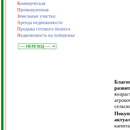
К
оммерческая
П
ромышленная
З
емельные участки
А
ренда недвижимости
П
родажа готового бизнеса
Н
едвижимость на побережье
Благо
разви
возрас
агроко
сельск
Покуп
актуа
капита