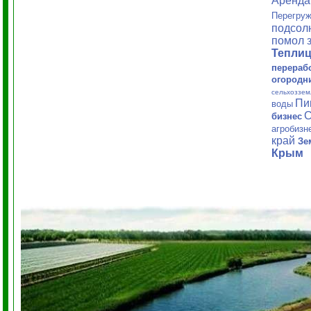
Аренд
Перегруж
подсол
помол 
Тепли
перераб
огородн
сельхоззем
Пи
воды
С
бизнес
агробизн
край
Зе
Крым