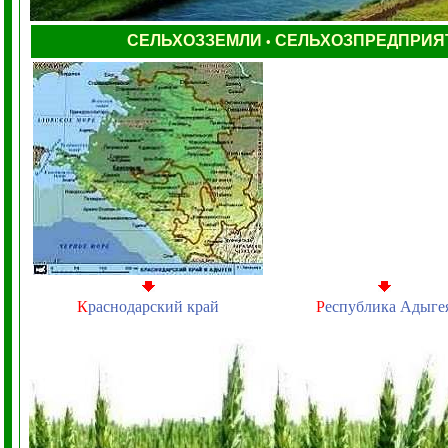
СЕЛЬХОЗЗЕМЛИ
СЕЛЬХОЗПРЕДПРИЯ
•
К
раснодарский край
Р
еспублика Адыге