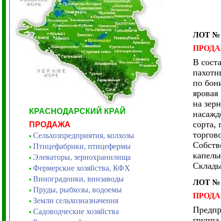
ЛОТ №
ПРОД
В сост
пахот
по бон
яровая
на зер
КРАСНОДАРСКИЙ КРАЙ
насаж
сорта,
ПРОДАЖА
торгов
Сельхозпредприятия, колхозы
•
Собств
Птицефабрики, птицефермы
•
капель
Элеваторы, зернохранилища
•
Склады
Фермерские хозяйства, КФХ
•
Виноградники, винзаводы
•
ЛОТ №
Пруды, рыбхозы, водоемы
•
ПРОД
Земли сельхозназначения
•
Предпр
Садоводческие хозяйства
•
группа