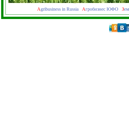
A
gribusiness in Russia
А
гробизнес ЮФО
З
ем