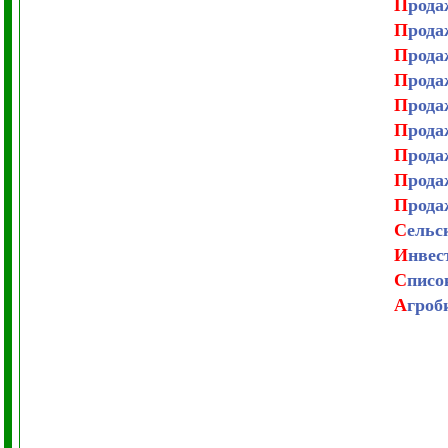
П
рода
П
рода
П
рода
П
рода
П
рода
П
рода
П
рода
П
рода
П
рода
С
ельс
И
нвес
С
писо
А
гроб