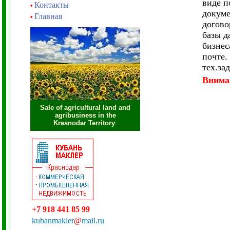
виде п
Контакты
•
докуме
Главная
•
догово
базы д
бизнес
почте.
тех.за
Внима
Sale of agricultural land and
agribusiness in the
Krasnodar Territory
.
+7 918 441 85 99
kubanmakler
@
mail.ru