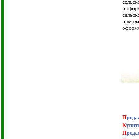
сельск
информ
сельск
поможе
оформл
П
рода
К
упи
П
рода