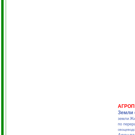
АГРО
Земли
земли
Жи
по перер
овощеводс