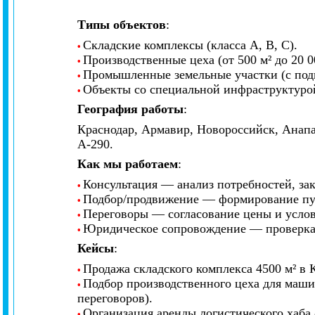
Типы объектов
:
Складские комплексы (класса A, B, C).
•
Производственные цеха (от 500 м² до 20 00
•
Промышленные земельные участки (с по
•
Объекты со специальной инфраструктурой
•
География работы
:
Краснодар, Армавир, Новороссийск, Анапа
А-290.
Как мы работаем
:
Консультация — анализ потребностей, за
•
Подбор/продвижение — формирование пул
•
Переговоры — согласование цены и услов
•
Юридическое сопровождение — проверка д
•
Кейсы
:
Продажа складского комплекса 4500 м² в 
•
Подбор производственного цеха для машин
•
переговоров).
Организация аренды логистического хаба 
•