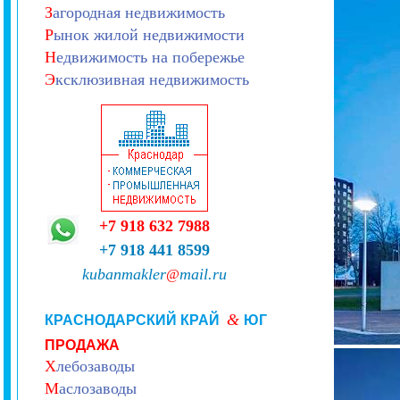
З
агородная недвижимость
Р
ынок жилой недвижимости
Н
едвижимость на побережье
Э
ксклюзивная недвижимость
+7 918 632 7988
+7 918 441 8599
kubanmakler
mail.ru
@
&
КРАСНОДАРСКИЙ КРАЙ
ЮГ
ПРОДАЖА
Х
лебозаводы
М
аслозаводы