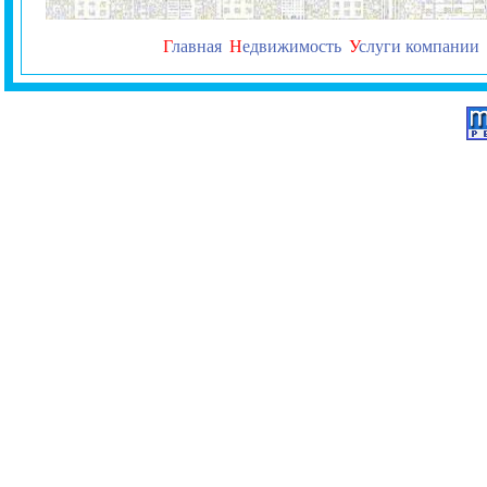
Г
лавная
Н
едвижимость
У
слуги компании