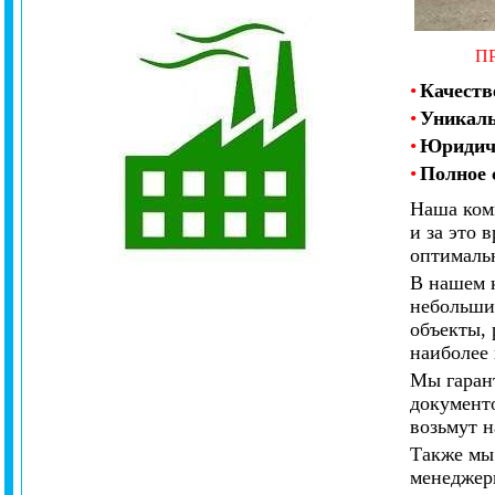
П
•
Качеств
•
Уникаль
•
Юридич
•
Полное 
Наша ком
и за это 
оптималь
В нашем 
небольши
объекты, 
наиболее 
Мы гарант
документ
возьмут н
Также мы
менеджеры