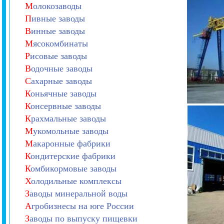
М
олокозаводы
П
ивные заводы
В
инные заводы
М
ясокомбинаты
Р
исовые заводы
В
одочные заводы
С
ахарные заводы
К
оньячные заводы
К
онсервные заводы
К
рахмальные заводы
М
укомольные заводы
М
акаронные фабрики
К
ондитерские фабрики
К
омбикормовые заводы
Х
олодильные комплексы
З
аводы минеральной воды
А
гробизнесы на юге России
З
аводы по выпуску пищевки