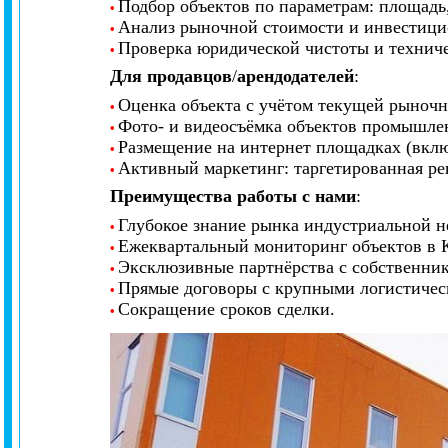
Подбор объектов по параметрам: площадь
•
Анализ рыночной стоимости и инвестици
•
Проверка юридической чистоты и техниче
•
Для продавцов
/
арендодателей
:
Оценка объекта с учётом текущей рыноч
•
Фото- и видеосъёмка объектов промышле
•
Размещение на интернет площадках (вклю
•
Активный маркетинг: таргетированная ре
•
Преимущества работы с нами
:
Глубокое знание рынка индустриальной н
•
Ежеквартальный мониторинг объектов в К
•
Эксклюзивные партнёрства с собственн
•
Прямые договоры с крупными логистичес
•
Сокращение сроков сделки.
•