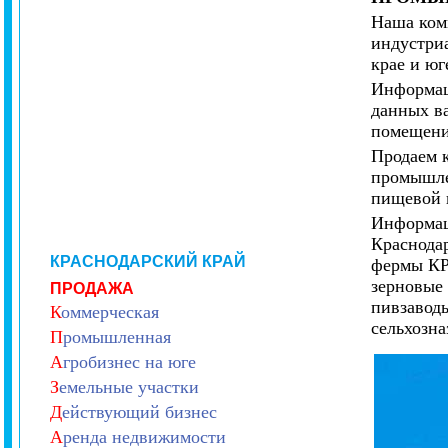
Наша ком
индустри
крае и юг
Информац
данных в
помещений
Продаем 
промышле
пищевой 
Информац
Краснодар
КРАСНОДАРСКИЙ КРАЙ
фермы КР
зерновые 
ПРОДАЖА
пивзаводы
К
оммерческая
сельхозн
П
ромышленная
А
гробизнес на юге
З
емельные участки
Д
ействующий бизнес
А
ренда недвижимости