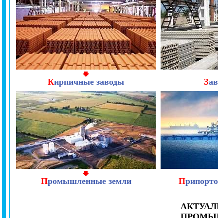
К
ирпичные заводы
З
а
П
ромышленные земли
П
рипорто
АКТУАЛ
ПРОМЫШ