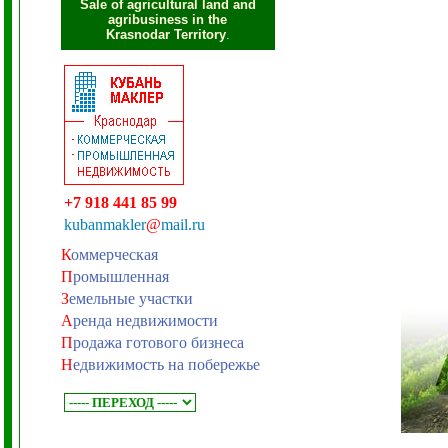
Sale of agricultural land and
agribusiness in the
Krasnodar Territory
.
+7 918 441 85 99
kubanmakler
@
mail.ru
К
оммерческая
П
ромышленная
З
емельные участки
А
ренда недвижимости
П
родажа готового бизнеса
Н
едвижимость на побережье