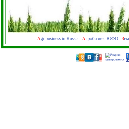
A
gribusiness in Russia
А
гробизнес ЮФО
З
ем