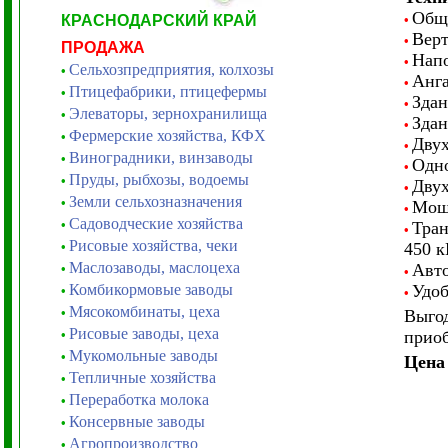
Общи
КРАСНОДАРСКИЙ КРАЙ
•
Верт
•
ПРОДАЖА
Напо
•
Сельхозпредприятия, колхозы
•
Анга
•
Птицефабрики, птицефермы
•
Здан
•
Элеваторы, зернохранилища
•
Здан
•
Фермерские хозяйства, КФХ
•
Двух
•
Виноградники, винзаводы
•
Одно
•
Пруды, рыбхозы, водоемы
•
Двух
•
Земли сельхозназначения
•
Мощн
•
Садоводческие хозяйства
•
Тран
•
Рисовые хозяйства, чеки
•
450 к
Маслозаводы, маслоцеха
Авто
•
•
Комбикормовые заводы
Удо
•
•
Мясокомбинаты, цеха
•
Выгод
Рисовые заводы, цеха
•
прио
Мукомольные заводы
•
Цен
Тепличные хозяйства
•
Переработка молока
•
Консервные заводы
•
Агропроизводство
•