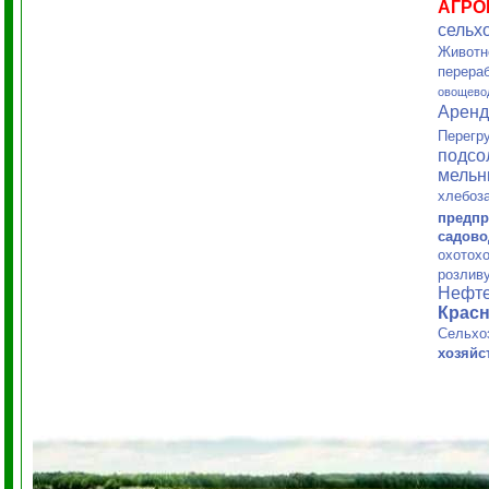
АГРО
сельх
Животн
перера
овощево
Арен
Перегр
подсо
мельн
хлебоз
предпр
садово
охотохо
розлив
Нефт
Красн
Сельхо
хозяйс