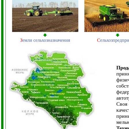
З
емли сельхозназначения
С
ельхозпредпр
Прод
приня
физич
собст
федер
автот
Своя
качес
прини
мельн
Техн