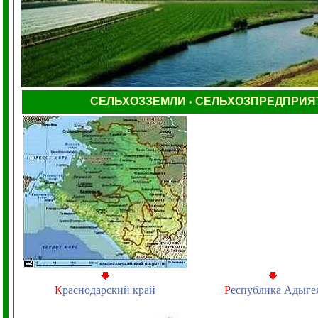
СЕЛЬХОЗЗЕМЛИ
СЕЛЬХОЗПРЕДПРИЯ
•
К
раснодарский край
Р
еспублика Адыге