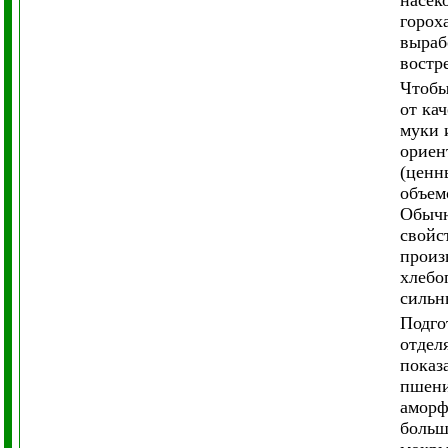
насек
горох
выраб
востр
Чтобы
от ка
муки 
ориен
(ценн
объем
Обычн
свойс
произ
хлебо
сильн
Подго
отдел
показ
пшени
аморф
больш