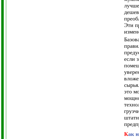
лучше
дешев
преоб
Эти п
измен
Базов
прави
преду
если 
помещ
увере
вложе
сырья
это м
мощно
техно
грузч
штатн
предп
К
ак 