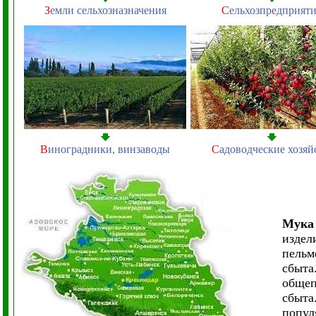
З
емли сельхозназначения
С
ельхозпредприят
В
иноградники, винзаводы
С
адоводческие хозяй
Мука 
издел
пельм
сбыта
общеп
сбыта
попул