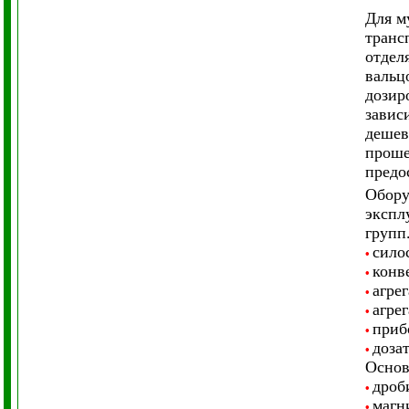
Для м
транс
отдел
вальц
дозир
завис
дешев
проше
предо
Обору
экспл
групп
сило
•
конв
•
агре
•
агре
•
приб
•
доза
•
Основ
дроб
•
магн
•