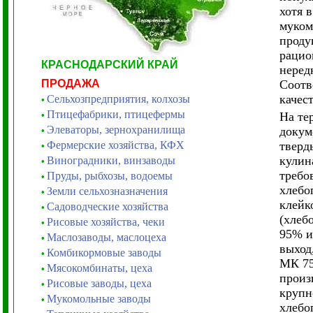
хотя 
муком
проду
рацио
КРАСНОДАРСКИЙ КРАЙ
неред
ПРОДАЖА
Соотв
качес
Сельхозпредприятия, колхозы
•
Птицефабрики, птицефермы
•
На те
Элеваторы, зернохранилища
докум
•
Фермерские хозяйства, КФХ
тверд
•
кулин
Виноградники, винзаводы
•
требо
Пруды, рыбхозы, водоемы
•
хлебо
Земли сельхозназначения
•
клейк
Садоводческие хозяйства
•
(хлеб
Рисовые хозяйства, чеки
•
95% и
Маслозаводы, маслоцеха
•
выход
Комбикормовые заводы
•
МК 75
Мясокомбинаты, цеха
•
произ
Рисовые заводы, цеха
•
крупн
Мукомольные заводы
•
хлебо