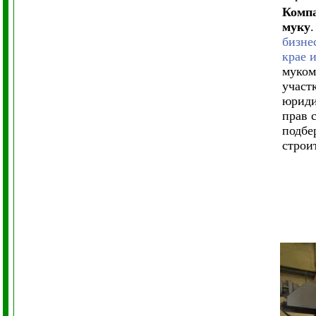
Комп
муку
бизне
крае 
муком
участ
юриди
прав 
подбе
строи