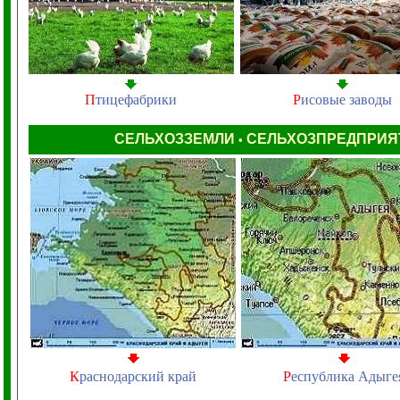
П
тицефабрики
Р
исовые заводы
СЕЛЬХОЗЗЕМЛИ
СЕЛЬХОЗПРЕДПРИ
•
К
раснодарский край
Р
еспублика Адыге