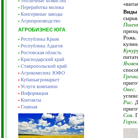
Тепличные хозяйства
•
«вита
Переработка молока
•
Виды
Консервные заводы
•
сырья
Агропроизводство
•
Пшен
АГРОБИЗНЕС ЮГА
прихо
Рожь.
Республика Крым
•
кулин
Республика Адыгея
•
Кукур
Ростовская область
•
питат
Краснодарский край
•
Ячмен
Ставропольский край
•
спосо
Агрокомплекс ЮФО
•
Гречк
Кубаньагромаркет
•
приго
Услуги компании
•
Овес
.
Информация
•
углев
Контакты
•
Рис
.
Д
Главная
•
приго
Соя
.
П
Горох