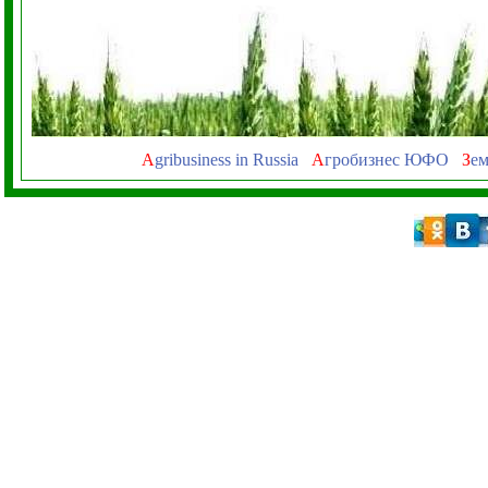
A
gribusiness in Russia
А
гробизнес ЮФО
З
ем