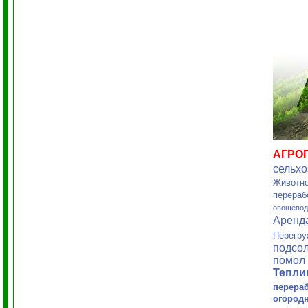
АГРО
сельхо
Животно
перераб
овощевод
Аренд
Перегру
подсол
помол 
Тепл
перера
огород