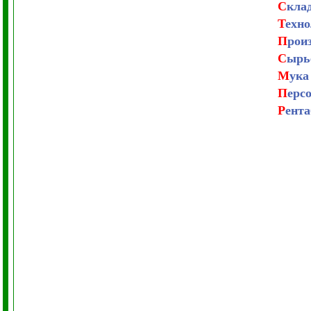
С
кла
Т
ехно
П
рои
С
ырь
М
ука
П
ерс
Р
ента