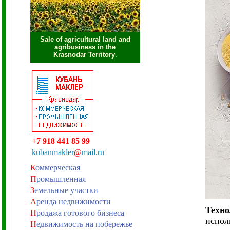
Sale of agricultural land and
agribusiness in the
Krasnodar Territory
.
+7 918 441 85 99
kubanmakler
@
mail.ru
К
оммерческая
П
ромышленная
З
емельные участки
А
ренда недвижимости
Техно
П
родажа готового бизнеса
испол
Н
едвижимость на побережье