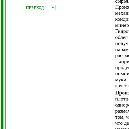
сырья
Произ
механ
конди
минер
Гидро
облег
получ
парам
расфа
Напри
проду
помни
муки,
качес
Произ
плотн
однор
разма
том, 
что д