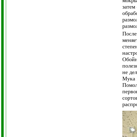
мокры
затем
обраб
размо
размо
После
меняе
степе
настр
Обойн
полез
не де
Мука 
Помол
перво
сорто
распр