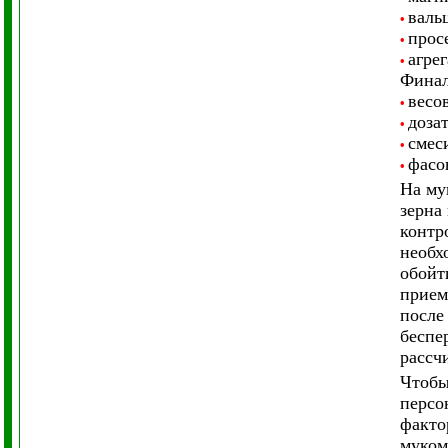
валь
•
прос
•
агре
•
Финал
весо
•
доза
•
смес
•
фасо
•
На му
зерна
контр
необх
обойт
прием
после
беспе
рассч
Чтобы
персо
факто
муком