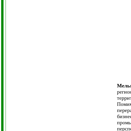
М
ель
регио
терри
Помим
перер
бизне
промы
персп