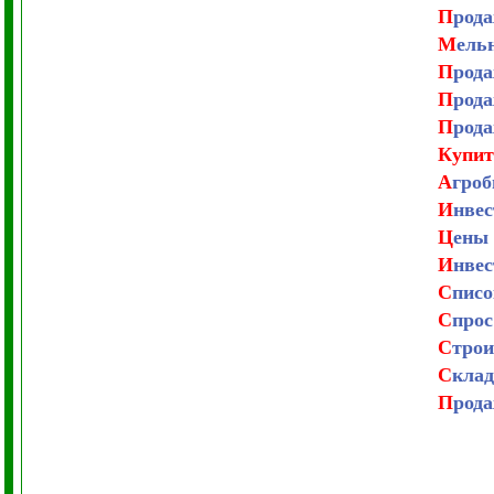
П
рода
М
ель
П
рода
П
рода
П
рода
Купит
А
гроб
И
нвес
Ц
ены
И
нвес
С
писо
С
прос
С
трои
С
кла
П
рода