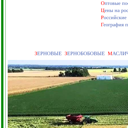
О
птовые по
Ц
ены на ро
Р
оссийские
Г
еография 
З
ЕРНОВЫЕ
З
ЕРНОБОБОВЫЕ
М
АСЛИ