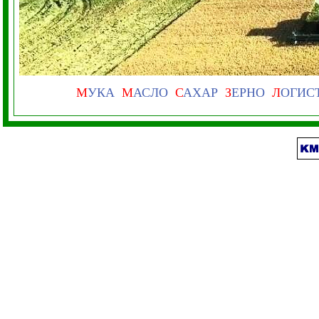
М
УКА
М
АСЛО
С
АХАР
З
ЕРНО
Л
ОГИС