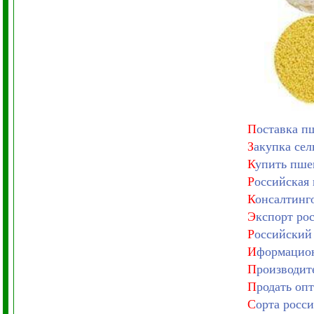
П
оставка п
З
акупка сел
К
упить пше
Р
оссийская
К
онсалтинг
Э
кспорт ро
Р
оссийский
И
формацион
П
роизводит
П
родать оп
С
орта росс