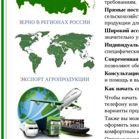
требованиям.
Прямые поста
сельскохозяйс
З
ЕРНО В РЕГИОНАХ РОССИИ
продукции для
Широкий асс
значительно у
Индивидуаль
специфически
Современная
позволяют об
Консультаци
Э
КСПОРТ АГРОПРОДУКЦИИ
и помощь в в
Как начать с
Чтобы начать 
телефону или
варианты прод
Также вы мож
оформить зак
комфортным и