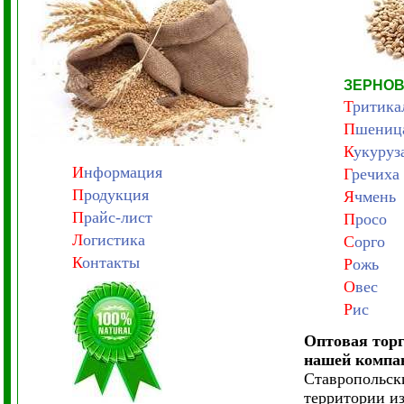
ЗЕРНОВ
Т
ритика
П
шениц
К
укуруз
И
нформация
Г
речиха
П
родукция
Я
чмень
П
райс-лист
П
росо
Л
огистика
С
орго
К
онтакты
Р
ожь
О
вес
Р
ис
Оптовая тор
нашей компа
Ставропольск
территории и