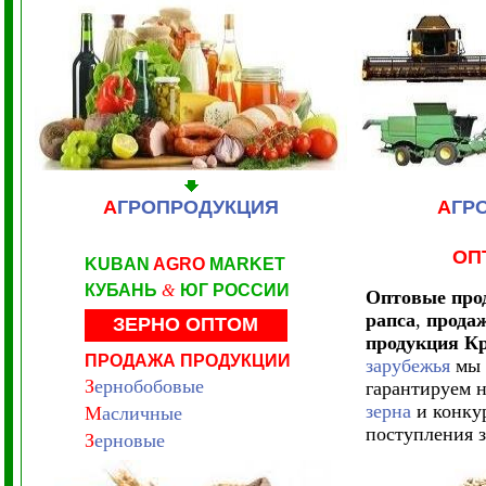
А
ГРОПРОДУКЦИЯ
А
ГР
ОП
KUBAN
AGRO
MARKET
КУБАНЬ
&
ЮГ РОССИИ
Оптовые про
рапса
,
продаж
ЗЕРНО ОПТОМ
продукция К
ПРОДАЖА ПРОДУКЦИИ
зарубежья
мы 
З
ернобобовые
гарантируем 
зерна
и конкур
М
асличные
поступления 
З
ерновые