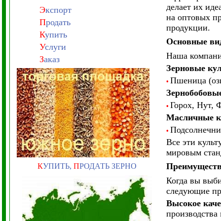
делает их ид
Э
кспорт
на оптовых п
П
родать
продукции.
К
упить
Основные ви
У
слуги
Наша компани
З
аказ
Зерновые ку
Пшеница (ози
•
Зернобобовы
Горох, Нут, 
•
Масличные к
Подсолнечник
•
Все эти куль
мировым стан
Преимуществ
К
УПИТЬ,
П
РОДАТЬ ЗЕРНО
Когда вы выб
следующие пр
Высокое каче
производства 