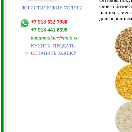
Оптовая поку
своего бизне
Л
ОГИСТИЧЕСКИЕ УСЛУГИ
нашим клиент
долгосрочным
+7 918 632 7988
+7 918 441 8599
kubanmakler
mail.ru
@
К
УПИТЬ
П
РОДАТЬ
О
СТАВИТЬ ЗАЯВКУ