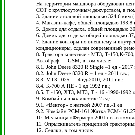
На территории машдвора оборудован цен
СОТ с круглосуточным дежурством, в по
3. Здание столовой площадью 324,6 квм 
4. Магазин-кафе, общей площадью 193,8 
5. Домик для отдыха, общей площадью 30
6. Домик для отдыха общей площадью 37
7. Здание конторы по внешнему и внутре
кондиционеры, сделан современный рем
8. Трактора колесные - МТЗ, Т-150,К-700
АвтоГраф — GSM, в том числе:
8.1. John Deere 8320 R Single –1 ед - 2017 г
8.2. John Deere 8320 R – 1 ед - 2011 г.в.;
8.3. МТЗ 1025 — 4 ед-2010, 2011 г.в.;
8.4. К-700 А ПЕ - 1 ед 1992 г.в.;
8.5. Т -150, ХТЗ, МТЗ, Т - 16 -1990-1992 г.
9. Комбайны в количестве 2 ед:
9.1. «Вектор» с жаткой 2007 г.в.-1 ед
9.2. Комбайн РСМ-161 Жатка РСМ-161.27, 
10. Мельница «Фермер» 2001 г.в.-в компл
11. Опрыскиватель прицепной тракторный T
12. Сеялки, в том числе: