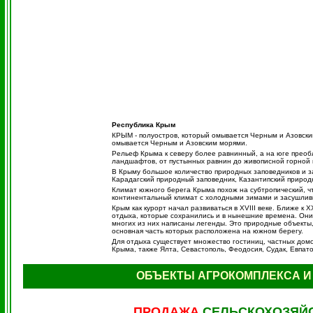
Республика Крым
КРЫМ - полуостров, который омывается Черным и Азовски
омывается Черным и Азовским морями.
Рельеф Крыма к северу более равнинный, а на юге преоб
ландшафтов, от пустынных равнин до живописной горной 
В Крыму большое количество природных заповедников и з
Карадагский природный заповедник, Казантипский природн
Климат южного берега Крыма похож на субтропический, ч
континентальный климат с холодными зимами и засушлив
Крым как курорт начал развиваться в XVIII веке. Ближе 
отдыха, которые сохранились и в нынешние времена. Они
многих из них написаны легенды. Это природные объекты,
основная часть которых расположена на южном берегу.
Для отдыха существует множество гостиниц, частных домо
Крыма, также Ялта, Севастополь, Феодосия, Судак, Евпато
ОБЪЕКТЫ АГРОКОМПЛЕКСА И
ПРОДАЖА
СЕЛЬСКОХОЗЯЙ