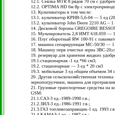
12.1. Сеялка МТR 8 рядов 70 см с удобре
12.2. OPTIMA HD 6м 8р с электроприводом 
13. Культиваторы в том числе:
13.1. культиватор КРНВ-5,6-04 — 5 ед (201
13.2. культиватор John Deere 2210 AG – 1 е
14. Дисковой бороны GREGOIRE BESSON N
15. Мульчирователь 2,8 ИМТ 618.059 — 1 е
16. Плуг оборотный RW 100-91 с пакомато
17. машина сепарирующая МС-50/30 — 1 е
18. Машину перв очистки зерна ЗВС-20;си
19. резервуар для хранения жидких удоб
19.1.стационарная -1 ед *66 см3;
19.2. стационарные — 3 ед * 20 см3
19.3. мобильные 3 ед общим объемом 34 
20. Другая сельскохозяйственная техника
зернопогрузчики, машина для протравлива
21. Грузовые транспортные средства на 
GSM:
21.1.САЗ-3 ед.-1989-1990 г.в.;
21.2.ЗИЛ-3 ед.-1986-1991 г.в.;
21.3.ГАЗ топливозаправщик-1 ед. 1993 г.в
21.4.КАМАЗ-1 ед. - 1987 г.в.;