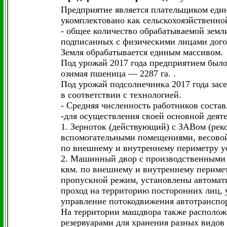
Предприятие является плательщиком един
укомплектовано как сельскохоязйственно
- общее количество обрабатываемой земл
подписанных с физическими лицами дого
Земля обрабатывается единым массивом.
Под урожай 2017 года предприятием было з
озимая пшеница — 2287 га. .
Под урожай подсолнечника 2017 года засе
в соответствии с технологией.
- Средняя численность работников состав
-для осуществления своей основной деяте
1. Зерноток (действующий) с ЗАВом (рек
вспомогательными помещениями, весовой
по внешнему и внутреннему периметру у
2. Машинный двор с производственными 
квм. по внешнему и внутреннему перимет
пропускной режим, установлены автомати
проход на территорию посторонних лиц, 
управление потокодвижения автотранспор
На территории машдвора также расположен
резервуарами для хранения разных видов