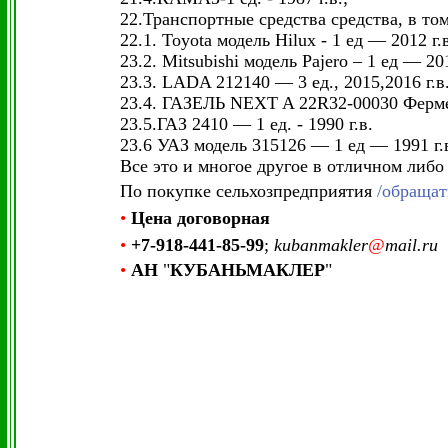
22.Транспортные средства средства, в то
22.1. Toyota модель Hilux - 1 ед — 2012 г.в
23.2. Mitsubishi модель Pajero – 1 ед — 20
23.3. LADA 212140 — 3 ед., 2015,2016 г.в
23.4. ГАЗЕЛЬ NEXT A 22R32-00030 Фермер/
23.5.ГАЗ 2410 — 1 ед. - 1990 г.в.
23.6 УАЗ модель 315126 — 1 ед — 1991 г.
Все это и многое другое в отличном либо
По покупке сельхозпредприятия
/обращат
•
Цена
договорная
•
+7-918-441-85-99
;
kubanmakler
@
mail.ru
•
АН
"
КУБАНЬМАКЛЕР
"