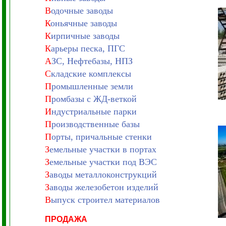
В
одочные заводы
К
оньячные заводы
К
ирпичные заводы
К
арьеры песка, ПГС
А
ЗС, Нефтебазы, НПЗ
С
кладские комплексы
П
ромышленные земли
П
ромбазы с ЖД-веткой
И
ндустриальные парки
П
роизводственные базы
П
орты, причальные стенки
З
емельные участки в портах
З
емельные участки под ВЭС
З
аводы металлоконструкций
З
аводы железобетон изделий
В
ыпуск строител материалов
ПРОДАЖА