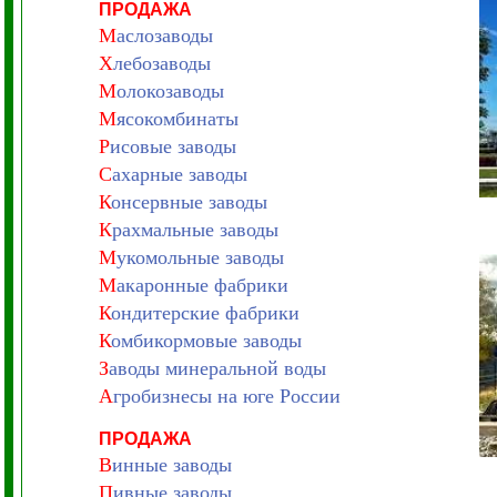
ПРОДАЖА
М
аслозаводы
Х
лебозаводы
М
олокозаводы
М
ясокомбинаты
Р
исовые заводы
С
ахарные заводы
К
онсервные заводы
К
рахмальные заводы
М
укомольные заводы
М
акаронные фабрики
К
ондитерские фабрики
К
омбикормовые заводы
З
аводы минеральной воды
А
гробизнесы на юге России
ПРОДАЖА
В
инные заводы
П
ивные заводы