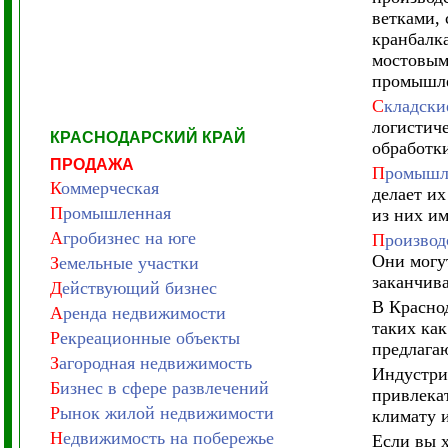
ветками, 
кранбалк
мостовым
промышле
С
кладски
логистич
КРАСНОДАРСКИЙ КРАЙ
обработки
ПРОДАЖА
П
ромышле
К
оммерческая
делает их
П
ромышленная
из них и
А
гробизнес на юге
П
роизвод
Они могу
З
емельные участки
заканчив
Д
ействующий бизнес
В Красно
А
ренда недвижимости
таких ка
Р
екреационные объекты
предлагаю
З
агородная недвижимость
Индустри
Б
изнес в сфере развлечений
привлека
Р
ынок жилой недвижимости
климату и
Н
едвижимость на побережье
Если вы 