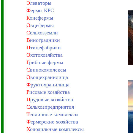
Э
леваторы
Ф
ермы КРС
К
онефермы
О
вцефермы
С
ельхозземли
В
иноградники
П
тицефабрики
О
хотохозяйства
Г
рибные фермы
С
винокомплексы
О
вощехранилища
Ф
руктохранилища
Р
исовые хозяйства
П
рудовые хозяйства
С
ельхозпредприятия
Т
епличные комплексы
Ф
ермерские хозяйства
Х
олодильные комплексы