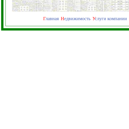
Г
лавная
Н
едвижимость
У
слуги компании