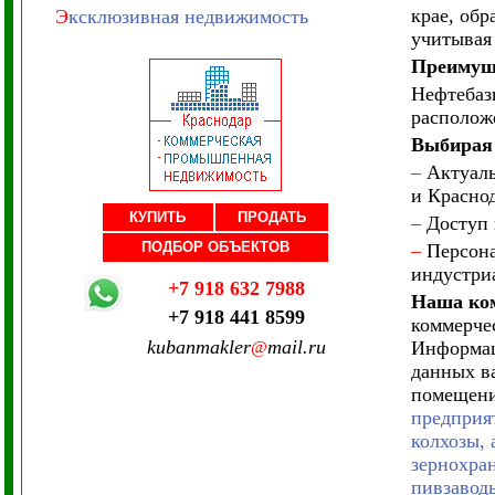
крае, об
Э
ксклюзивная недвижимость
учитывая
Преимуще
Нефтебаз
располож
Выбирая 
–
Актуаль
и Краснод
КУПИТЬ
ПРОДАТЬ
–
Доступ 
ПОДБОР ОБЪЕКТОВ
–
Персона
индустри
+7 918 632 7988
Наша ком
+7 918 441 8599
коммерче
kubanmakler
mail.ru
Информац
@
данных в
помещени
предприя
колхозы,
зернохран
пивзаводы