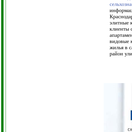
сельхозн
информац
Краснода
элитные 
клиенты 
апартамен
видовые 
жилья в 
район ул