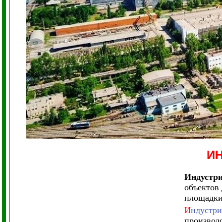
И
Индустри
объектов
площадки
И
ндустри
производ