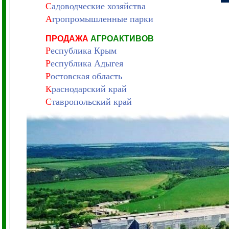
С
адоводческие хозяйства
А
гропромышленные парки
ПРОДАЖА
АГРОАКТИВОВ
Р
еспублика Крым
Р
еспублика Адыгея
Р
остовская область
К
раснодарский край
С
тавропольский край