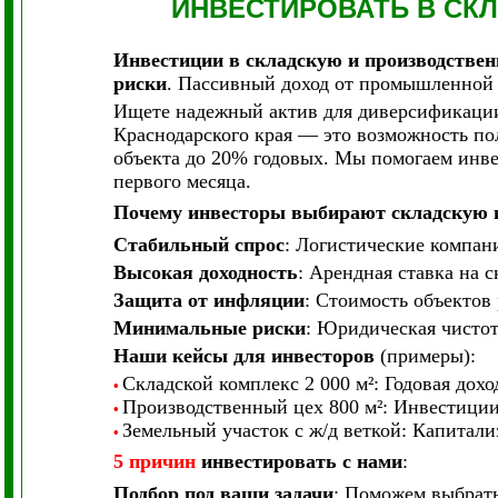
ИНВЕСТИРОВАТЬ
В СК
Инвестиции в складскую и производстве
риски
. Пассивный доход от промышленной
Ищете надежный актив для диверсификаци
Краснодарского края — это возможность по
объекта до 20% годовых. Мы помогаем инве
первого месяца.
Почему инвесторы выбирают складскую 
Стабильный спрос
: Логистические компан
Высокая доходность
: Арендная ставка на с
Защита от инфляции
: Стоимость объектов
Минимальные риски
: Юридическая чистот
Наши кейсы для инвесторов
(примеры):
Складской комплекс 2 000 м²: Годовая дох
•
Производственный цех 800 м²: Инвестиции 
•
Земельный участок с ж/д веткой: Капитали
•
5 причин
инвестировать с нами
:
Подбор под ваши задачи
: Поможем выбрать