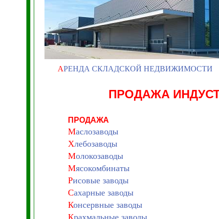
А
РЕНДА СКЛАДСКОЙ НЕДВИЖИМОСТИ
ПРОДАЖА ИНДУС
ПРОДАЖА
М
аслозаводы
Х
лебозаводы
М
олокозаводы
М
ясокомбинаты
Р
исовые заводы
С
ахарные заводы
К
онсервные заводы
К
рахмальные заводы