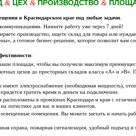
Д
ЦЕХ
ПРОИЗВОДСТВО
ПЛОЩ
&
&
&
ещения в Краснодарском крае под любые задачи
.
коммуникациями. Начните работу уже через 7 дней!
ряете производство, ищете склад для товара или нуждае
ены», а готовое бизнес-решение, которое позволит вам с
фективности
:
наши площади, чтобы вы получили максимум преимущес
уютных цехов до просторных складов класса «А» и «В».
ы имеют электроснабжение (необходимая мощность), ото
придется тратить время и деньги на подключение.
 расположены в промзонах Краснодара и края с отлично
на логистике для вас и ваших клиентов.
, освещенные помещения. Вы можете заехать и начать раб
чная охрана, пожарная сигнализация, удобный подъезд и