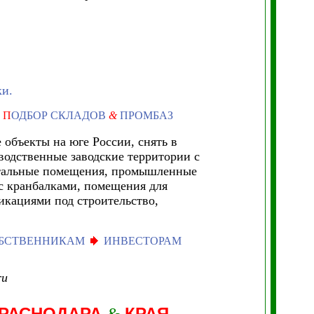
ки.
П
ОДБОР СКЛАДОВ
&
ПРОМБАЗ
объекты на юге России, снять в
водственные заводские территории с
итальные помещения, промышленные
с кранбалками, помещения для
кациями под строительство,
БСТВЕННИКАМ
ИНВЕСТОРАМ
ru
РАСНОДАРА
КРАЯ