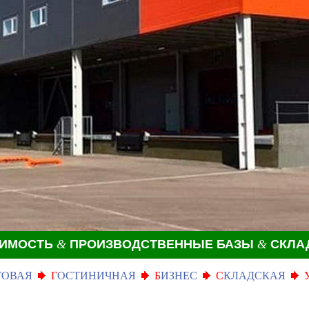
ЖИМОСТЬ
&
ПРОИЗВОДСТВЕННЫЕ БАЗЫ
&
СКЛА
ГОВАЯ
Г
ОСТИНИЧНАЯ
Б
ИЗНЕС
С
КЛАДСКАЯ