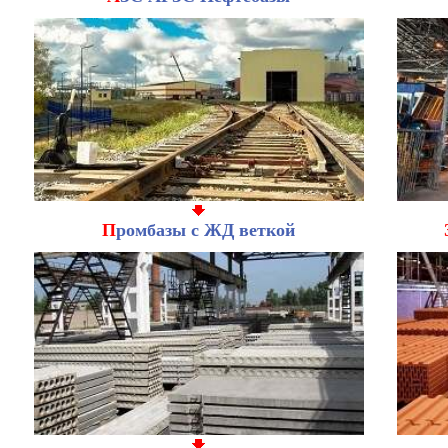
П
ромбазы с ЖД веткой