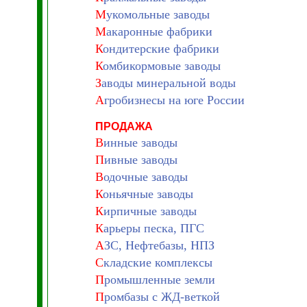
М
укомольные заводы
М
акаронные фабрики
К
ондитерские фабрики
К
омбикормовые заводы
З
аводы минеральной воды
А
гробизнесы на юге России
ПРОДАЖА
В
инные заводы
П
ивные заводы
В
одочные заводы
К
оньячные заводы
К
ирпичные заводы
К
арьеры песка, ПГС
А
ЗС, Нефтебазы, НПЗ
С
кладские комплексы
П
ромышленные земли
П
ромбазы с ЖД-веткой