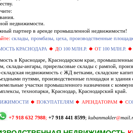
еству.
чите:
вания.
ной недвижимости.
й партнер в аренде промышленной недвижимости!
айте
:
склады, промбазы, цеха, производственные площад
ОСТЬ КРАСНОДАРА
Д
О 100 МЛН.Р.
О
Т 100 МЛН.Р.
ость в Краснодаре, Краснодарском крае, промышленные 
м, склады-ангары, прирельсовые склады с рампой, произ
-складская недвижимость с ЖД ветками, складские кап
ездными путями, производственные площадки и здания 
емельные участки промышленного назначения с коммуни
мплексы, технопарки, Краснодар, Краснодарский край.
ВИЖИМОСТИ
П
ОКУПАТЕЛЯМ
АРЕНДАТОРАМ
С
О
+7 918 632 7988
;
+7 918 441 8599
;
kubanmakler
mail.
@
ИЗВОДСТВЕННАЯ НЕДВИЖИМОСТЬ
К