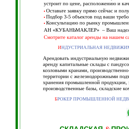
устроит по цене, расположению и кач
Оставьте заявку прямо сейчас и полу
•
Подбор 3-5 объектов под ваши требо
•
Консультацию по рынку промышлен
•
АН «КУБАНЬМАКЛЕР» – Ваш надежны
Смотрите
каталог
аренды
на нашем
с
И
НДУСТРИАЛЬНАЯ НЕДВИЖИМ
Арендовать индустриальную недвижим
аренду капитальные склады с пандусо
козловыми кранами, производственно
территории с железнодорожными подъ
хранения промышленной продукции, з
производственные базы, складские ко
Б
РОКЕР ПРОМЫШЛЕННОЙ НЕД
СКЛАДСКАЯ
ПРО