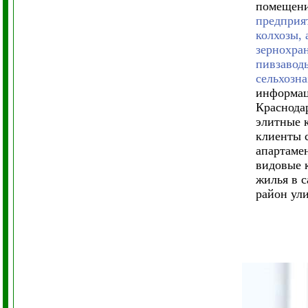
помещени
предприя
колхозы,
зернохран
пивзаводы
сельхозн
информац
Краснода
элитные 
клиенты 
апартамен
видовые 
жилья в 
район ул