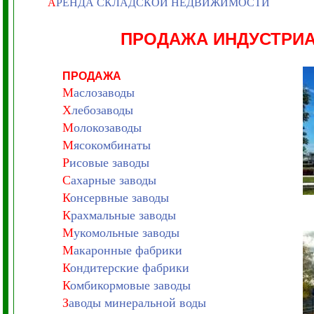
А
РЕНДА СКЛАДСКОЙ НЕДВИЖИМОСТИ
ПРОДАЖА ИНДУСТРИ
ПРОДАЖА
М
аслозаводы
Х
лебозаводы
М
олокозаводы
М
ясокомбинаты
Р
исовые заводы
С
ахарные заводы
К
онсервные заводы
К
рахмальные заводы
М
укомольные заводы
М
акаронные фабрики
К
ондитерские фабрики
К
омбикормовые заводы
З
аводы минеральной воды