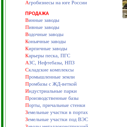
А
гробизнесы на юге России
ПРОДАЖА
В
инные заводы
П
ивные заводы
В
одочные заводы
К
оньячные заводы
К
ирпичные заводы
К
арьеры песка, ПГС
А
ЗС, Нефтебазы, НПЗ
С
кладские комплексы
П
ромышленные земли
П
ромбазы с ЖД-веткой
И
ндустриальные парки
П
роизводственные базы
П
орты, причальные стенки
З
емельные участки в портах
З
емельные участки под ВЭС
З
аводы металлоконструкций