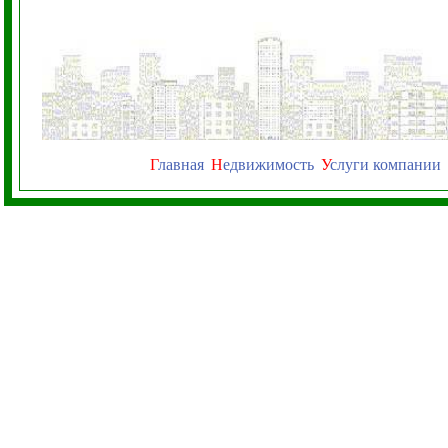
Г
лавная
Н
едвижимость
У
слуги компании