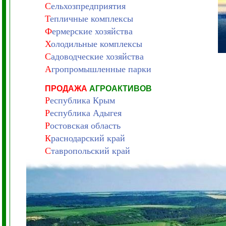
С
ельхозпредприятия
Т
епличные комплексы
Ф
ермерские хозяйства
Х
олодильные комплексы
С
адоводческие хозяйства
А
гропромышленные парки
ПРОДАЖА
АГРОАКТИВОВ
Р
еспублика Крым
Р
еспублика Адыгея
Р
остовская область
К
раснодарский край
С
тавропольский край