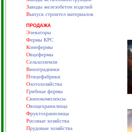
З
аводы железобетон изделий
В
ыпуск строител материалов
ПРОДАЖА
Э
леваторы
Ф
ермы КРС
К
онефермы
О
вцефермы
С
ельхозземли
В
иноградники
П
тицефабрики
О
хотохозяйства
Г
рибные фермы
С
винокомплексы
О
вощехранилища
Ф
руктохранилища
Р
исовые хозяйства
П
рудовые хозяйства