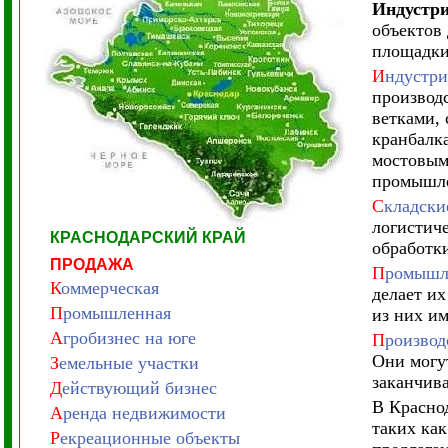
Индустри
объектов
площадки
И
ндустри
производ
ветками, 
кранбалк
мостовым
промышле
С
кладски
логистич
КРАСНОДАРСКИЙ КРАЙ
обработки
ПРОДАЖА
П
ромышле
К
оммерческая
делает их
П
ромышленная
из них и
А
гробизнес на юге
П
роизвод
Они могу
З
емельные участки
заканчив
Д
ействующий бизнес
В Красно
А
ренда недвижимости
таких ка
Р
екреационные объекты