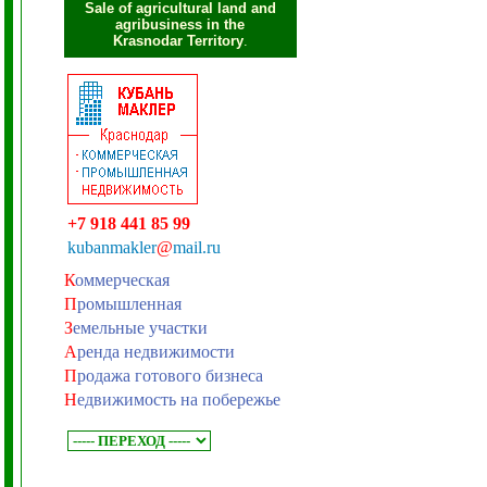
Sale of agricultural land and
agribusiness in the
Krasnodar Territory
.
+7 918 441 85 99
kubanmakler
@
mail.ru
К
оммерческая
П
ромышленная
З
емельные участки
А
ренда недвижимости
П
родажа готового бизнеса
Н
едвижимость на побережье