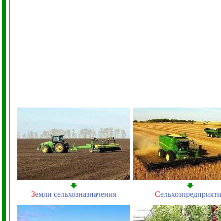
З
емли сельхозназначения
С
ельхозпредприят