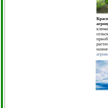
Красн
агроп
клима
сельс
приоб
расте
назна
агрок