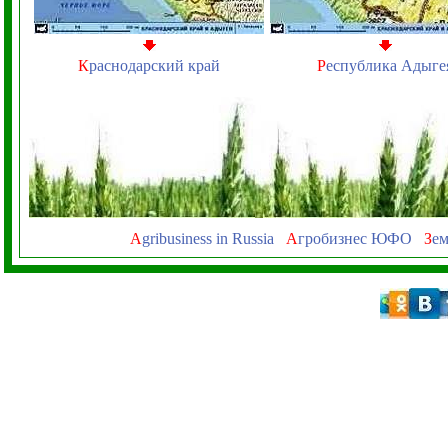
К
раснодарский край
Р
еспублика Адыге
A
gribusiness in Russia
А
гробизнес ЮФО
З
ем