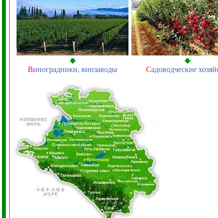
В
иноградники, винзаводы
С
адоводческие хозяй