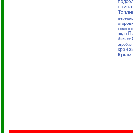
подсол
помол 
Тепл
перера
огород
сельхоззе
П
воды
бизнес
агробиз
край
З
Крым