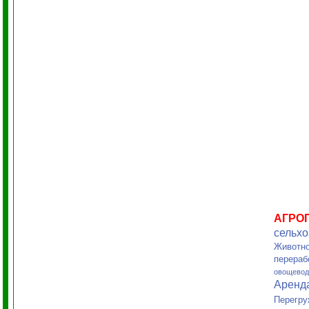
АГРО
сельхо
Животно
перераб
овощевод
Аренд
Перегру