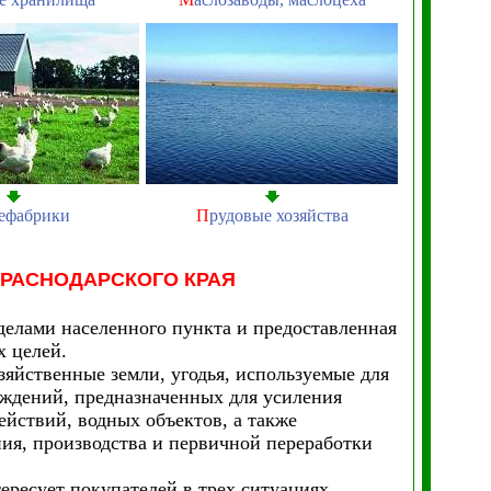
ефабрики
П
рудовые хозяйства
КРАСНОДАРСКОГО КРАЯ
еделами населенного пункта и предоставленная
х целей.
озяйственные земли, угодья, используемые для
аждений, предназначенных для усиления
ействий, водных объектов, а также
ния, производства и первичной переработки
ересует покупателей в трех ситуациях.