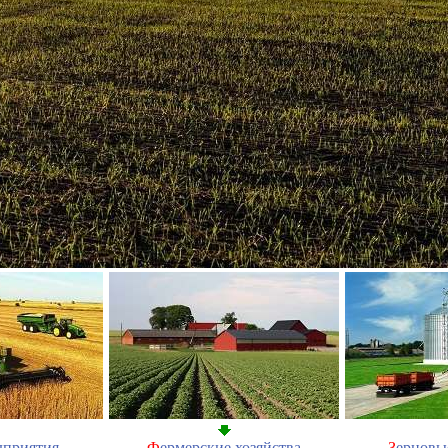
дприятия
Ф
ермерские хозяйства
З
ерновы