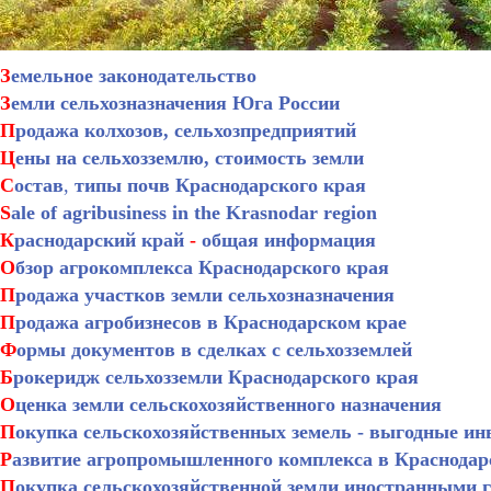
З
емельное законодательство
З
емли сельхозназначения Юга России
П
родажа колхозов, сельхозпредприятий
Ц
ены на сельхозземлю, стоимость земли
С
остав
,
типы почв Краснодарского края
S
ale of agribusiness in the Krasnodar region
К
раснодарский край
-
общая информация
О
бзор агрокомплекса Краснодарского края
П
родажа участков земли сельхозназначения
П
родажа агробизнесов в Краснодарском крае
Ф
ормы документов в сделках с сельхозземлей
Б
рокеридж сельхозземли Краснодарского края
О
ценка земли сельскохозяйственного назначения
П
окупка сельскохозяйственных земель - выгодные ин
Р
азвитие агропромышленного комплекса в Краснодар
П
окупка сельскохозяйственной земли иностранными 