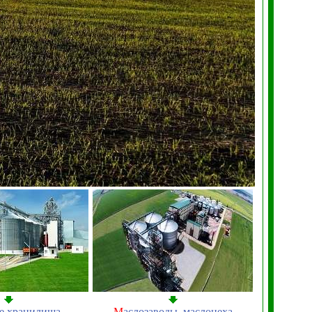
е хранилища
М
аслозаводы, маслоцеха