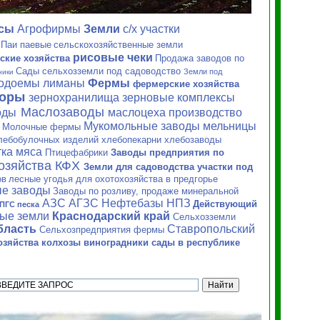
ксы
Агрофирмы
Земли
с/х
участки
Паи паевые
сельскохозяйственные земли
рисовые чеки
ские хозяйства
Продажа заводов по
Сады сельхозземли под садоводство
Земли под
ники
водоемы лиманы
Фермы
фермерские хозяйства
торы
зернохранилища зерновые
комплексы
Маслозаводы
оды
маслоцеха производство
Мукомольные заводы мельницы
Молочные фермы
и
лебобулочных изделий хлебопекарни хлебозаводы
ка мяса
Птицефабрики
Заводы предприятия по
хозяйства
КФХ
Земли для садоводства участки под
ов
лесные угодья для охотохозяйства в предгорье
е заводы
Заводы по розливу, продаже минеральной
АЗС АГЗС Нефтебазы НПЗ
Действующий
ПГС песка
ные земли
Краснодарский край
Сельхозземли
бласть
Ставропольский
Сельхозпредприятия фермы
зяйства колхозы виноградники сады в республике