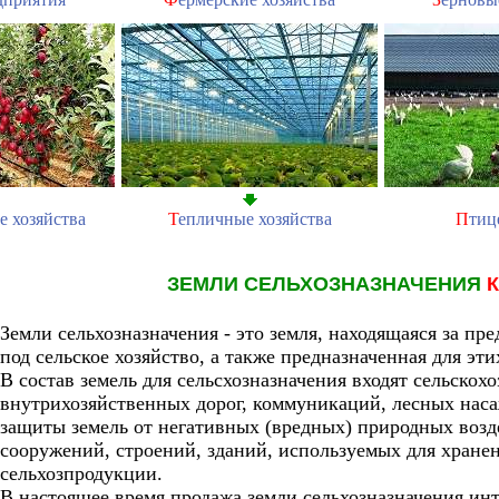
е хозяйства
Т
епличные хозяйства
П
тиц
ЗЕМЛИ СЕЛЬХОЗНАЗНАЧЕНИЯ
Земли сельхозназначения - это земля, находящаяся за пр
под сельское хозяйство, а также предназначенная для эти
В состав земель для сельсхозназначения входят сельскох
внутрихозяйственных дорог, коммуникаций, лесных нас
защиты земель от негативных (вредных) природных возд
сооружений, строений, зданий, используемых для хране
сельхозпродукции.
В настоящее время продажа земли сельхозназначения инт