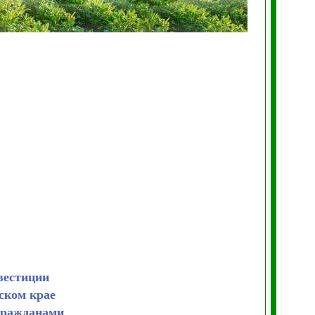
вестиции
ском крае
гражданами