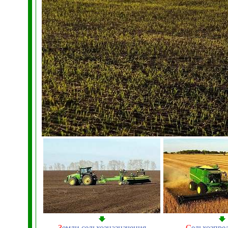
З
емли сельхозназначения
С
ельхозпре