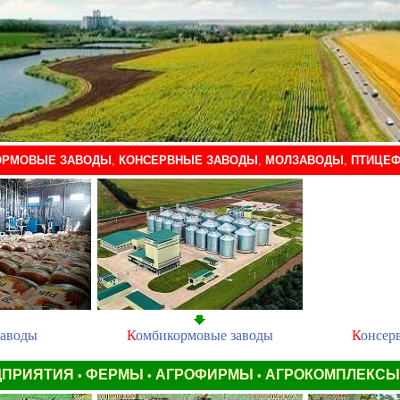
ОРМОВЫЕ ЗАВОДЫ
,
КОНСЕРВНЫЕ ЗАВОДЫ
,
МОЛЗАВОДЫ
,
ПТИЦЕФ
заводы
К
омбикормовые заводы
К
онсер
ДПРИЯТИЯ
ФЕРМЫ
АГРОФИРМЫ
АГРОКОМПЛЕКС
•
•
•