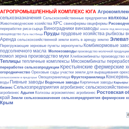
АГРОПРОМЫШЛЕННЫЙ КОМПЛЕКС ЮГА
Агрокомпле
сельхозназначения
колхозы
Сельскохозяйственные предприятия
КРС
Животноводческие хозяйства
свинофермы
овцефермы
Рисоводче
Виноградники винзаводы
переработке риса-сырца
земли под виноград
Пруды
прудовые хозяйства рыбхозы 
овощеводство
Луга пастбища
Элева
Аренда
сельскохозяйственной земли взять в аренду землю
Комбикормовые зав
Перегружающие зерновые пункты зернопункты
подсолнечного масла
Молокозаводы
производство молочной продукци
помол зерна производство муки
Хлебокомбинаты производство х
Теплицы
тепличные комплексы
Мясокомбинаты переработ
Крестьянские фермерские 
переработке сельхозпродукции
огородничество
Ореховые сады участки земли для выращивания орех
Консервны
Овощехранилища
Фруктохранилища
сельхозземли в предгорье
Пивные заводы
воды
Водочные заводы
Кирпичные заводы
Карьеры 
Сельхозпредприятия агробизнес сельскохозяйствен
бизнес
Ростовская о
агробизнес
Адыгея
Колхозы агрокомплекс агробизнес
край
Земли сельхозназначения
сельхозпредприятия фермерские хо
Крым