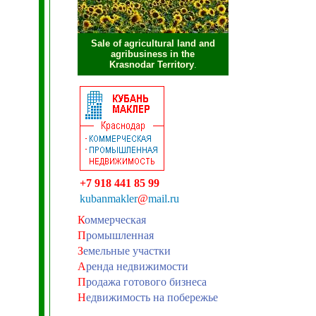
Sale of agricultural land and
agribusiness in the
Krasnodar Territory
.
+7 918 441 85 99
kubanmakler
@
mail.ru
К
оммерческая
П
ромышленная
З
емельные участки
А
ренда недвижимости
П
родажа готового бизнеса
Н
едвижимость на побережье