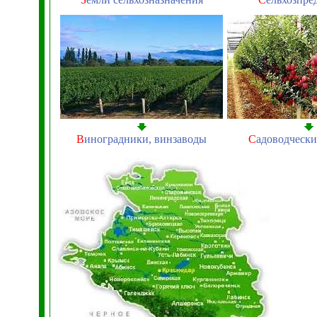
В
иноградники, винзаводы
С
адоводчески