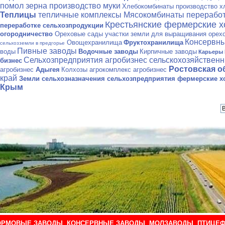
помол зерна производство муки
Хлебокомбинаты производство х
Теплицы
тепличные комплексы
Мясокомбинаты переработ
Крестьянские фермерские 
переработке сельхозпродукции
огородничество
Ореховые сады участки земли для выращивания орех
Консервны
Овощехранилища
Фруктохранилища
сельхозземли в предгорье
Пивные заводы
воды
Водочные заводы
Кирпичные заводы
Карьеры 
Сельхозпредприятия агробизнес сельскохозяйствен
бизнес
Ростовская о
агробизнес
Адыгея
Колхозы агрокомплекс агробизнес
край
Земли сельхозназначения
сельхозпредприятия фермерские хо
Крым
ОРМОВЫЕ ЗАВОДЫ
,
КОНСЕРВНЫЕ ЗАВОДЫ
,
МОЛЗАВОДЫ
,
ПТИЦЕФ