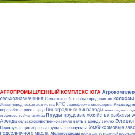
АГРОПРОМЫШЛЕННЫЙ КОМПЛЕКС ЮГА
Агрокомпле
сельхозназначения
колхозы
Сельскохозяйственные предприятия
КРС
Животноводческие хозяйства
свинофермы
овцефермы
Рисоводче
Виноградники винзаводы
переработке риса-сырца
земли под виноград
Пруды
прудовые хозяйства рыбхозы 
овощеводство
Луга пастбища
Элева
Аренда
сельскохозяйственной земли взять в аренду землю
Комбикормовые зав
Перегружающие зерновые пункты зернопункты
подсолнечного масла
Молокозаводы
производство молочной продукци