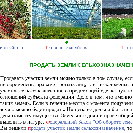
е хозяйства
Т
епличные хозяйства
П
тиц
ПРОДАТЬ ЗЕМЛИ СЕЛЬХОЗНАЗНАЧЕ
Продавать участки земли можно только в том случае, есл
не обременены правами третьих лиц, т. е. не заложены, 
участок сельхозназначения, о предстоящей сделке нужн
отношений субъекта федерации. Дело в том, что именн
таких земель. Если в течение месяца с момента получени
землю можно будет продать. Но цена ее должна быть не 
департаменту имущества. Земельные доли в праве общей
выделить в натуре.
Ф
едеральный Закон "Об обороте земе
Вы решили
п
родать участок земли сельхозназначения,
т