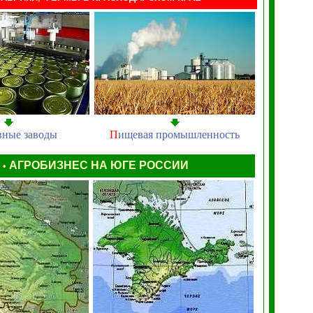
вные заводы
П
ищевая промышленность
Ы
АГРОБИЗНЕС НА ЮГЕ РОССИИ
•