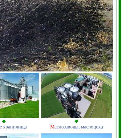
е хранилища
М
аслозаводы, маслоцеха