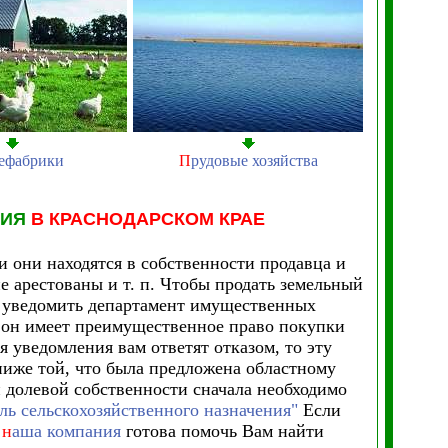
ефабрики
П
рудовые хозяйства
НИЯ
В КРАСНОДАРСКОМ КРАЕ
и они находятся в собственности продавца и
не арестованы и т. п. Чтобы продать земельный
о уведомить департамент имущественных
о он имеет преимущественное право покупки
я уведомления вам ответят отказом, то эту
ниже той, что была предложена областному
 долевой собственности сначала необходимо
ль сельскохозяйственного назначения"
Если
о
н
аша компания
готова помочь Вам найти