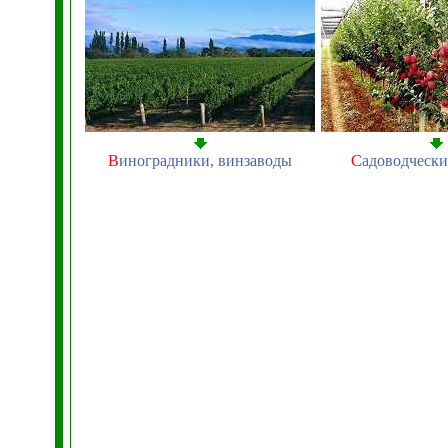
В
иноградники, винзаводы
С
адоводчески