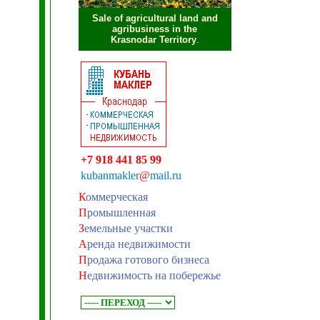
Sale of agricultural land and
agribusiness in the
Krasnodar Territory
.
+7 918 441 85 99
kubanmakler
@
mail.ru
К
оммерческая
П
ромышленная
З
емельные участки
А
ренда недвижимости
П
родажа готового бизнеса
Н
едвижимость на побережье