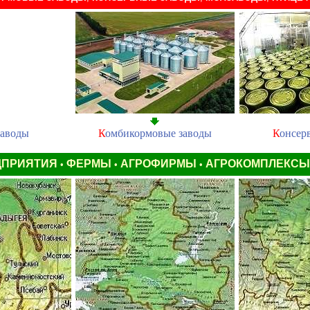
заводы
К
омбикормовые заводы
К
онсер
ДПРИЯТИЯ
ФЕРМЫ
АГРОФИРМЫ
АГРОКОМПЛЕКС
•
•
•