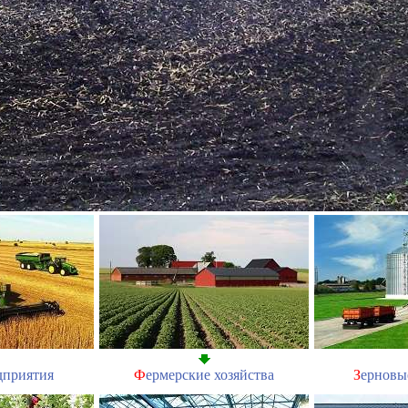
дприятия
Ф
ермерские хозяйства
З
ерновы