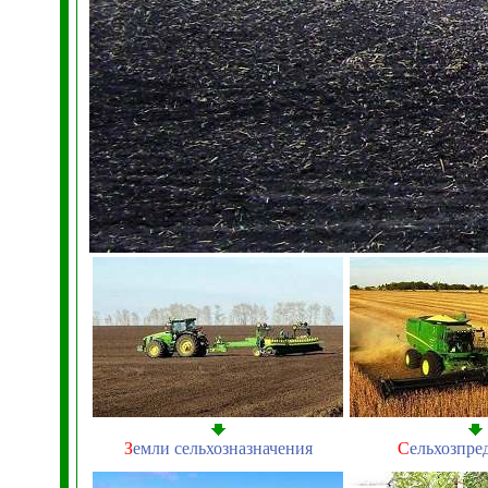
З
емли сельхозназначения
С
ельхозпре