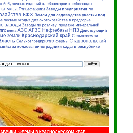
лебобулочных изделий хлебопекарни хлебозаводы
ка мяса
Птицефабрики
Заводы предприятия по
хозяйства
КФХ
Земли для садоводства участки под
ов
лесные угодья для охотохозяйства в предгорье
е заводы
Заводы по розливу, продаже минеральной
АЗС АГЗС Нефтебазы НПЗ
Действующий
ПГС песка
ные земли
Краснодарский край
Сельхозземли
бласть
Ставропольский
Сельхозпредприятия фермы
зяйства колхозы виноградники сады в республике
АБРИКИ
,
ФЕРМЫ
В КРАСНОДАРСКОМ КРАЕ