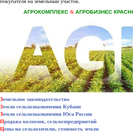
покупателя на земельный участок.
АГРОКОМПЛЕКС
&
АГРОБИЗНЕС КРАСН
З
емельное законодательство
З
емли сельхозназначения Кубани
З
емли сельхозназначения Юга России
П
родажа колхозов, сельхозпредприятий
Ц
ены на сельхозземлю, стоимость земли