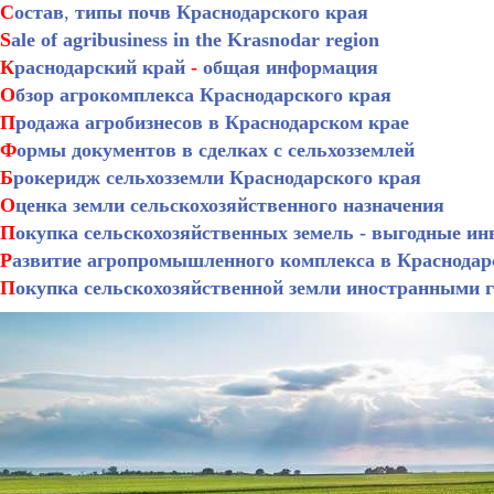
С
остав
,
типы почв Краснодарского края
S
ale of agribusiness in the Krasnodar region
К
раснодарский край
-
общая информация
О
бзор агрокомплекса Краснодарского края
П
родажа агробизнесов в Краснодарском крае
Ф
ормы документов в сделках с сельхозземлей
Б
рокеридж сельхозземли Краснодарского края
О
ценка земли сельскохозяйственного назначения
П
окупка сельскохозяйственных земель - выгодные ин
Р
азвитие агропромышленного комплекса в Краснодар
П
окупка сельскохозяйственной земли иностранными 