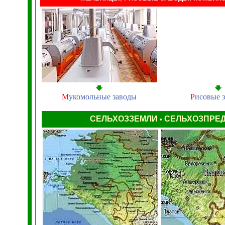
М
укомольные заводы
Р
исовые 
СЕЛЬХОЗЗЕМЛИ
СЕЛЬХОЗПРЕ
•