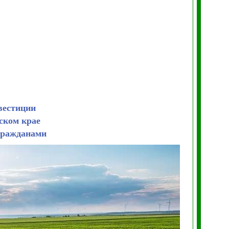
вестиции
ском крае
гражданами