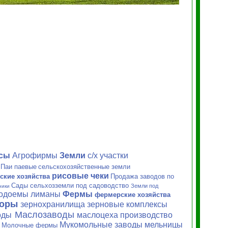
ксы
Агрофирмы
Земли
с/х
участки
Паи паевые
сельскохозяйственные земли
рисовые чеки
ские хозяйства
Продажа заводов по
Сады сельхозземли под садоводство
Земли под
ники
водоемы лиманы
Фермы
фермерские хозяйства
торы
зернохранилища зерновые
комплексы
Маслозаводы
оды
маслоцеха производство
Мукомольные заводы мельницы
Молочные фермы
и