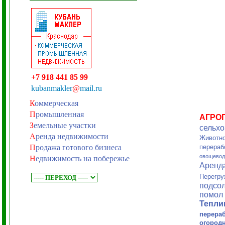
+7 918 441 85 99
kubanmakler
@
mail.ru
К
оммерческая
П
ромышленная
АГРО
З
емельные участки
сельхо
А
ренда недвижимости
Животно
П
родажа готового бизнеса
перераб
овощевод
Н
едвижимость на побережье
Аренд
Перегру
подсол
помол 
Тепл
перера
огород