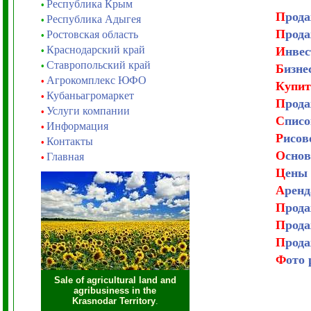
Республика Крым
•
П
рода
Республика Адыгея
•
П
рода
Ростовская область
•
Краснодарский край
И
нвес
•
Ставропольский край
•
Б
изне
Агрокомплекс ЮФО
•
Купи
Кубаньагромаркет
•
П
рода
Услуги компании
•
С
писо
Информация
•
Р
исов
Контакты
•
О
снов
Главная
•
Ц
ены 
А
ренд
П
рода
П
рода
П
рода
Ф
ото 
Sale of agricultural land and
agribusiness in the
Krasnodar Territory
.