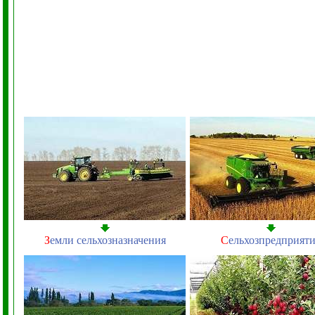
З
емли сельхозназначения
С
ельхозпредприят