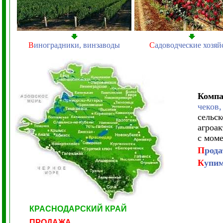
В
иноградники, винзаводы
С
адоводческие хозяй
Компа
чеков,
сельс
агроак
с мом
П
рода
К
упим
КРАСНОДАРСКИЙ КРАЙ
ПРОДАЖА