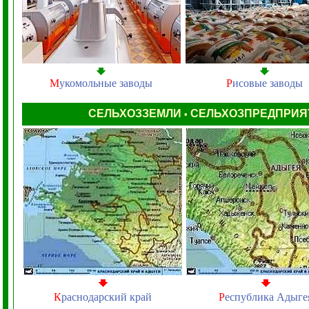
М
укомольные заводы
Р
исовые заводы
СЕЛЬХОЗЗЕМЛИ
СЕЛЬХОЗПРЕДПРИ
•
К
раснодарский край
Р
еспублика Адыге