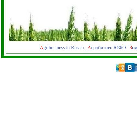
A
gribusiness in Russia
А
гробизнес ЮФО
З
ем