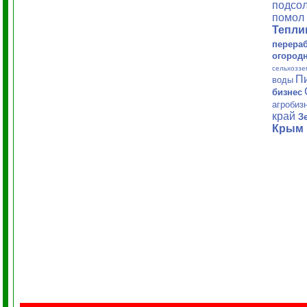
подсол
помол 
Тепл
перера
огород
сельхоззе
П
воды
бизнес
агробиз
край
З
Крым