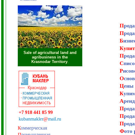
П
рода
П
рода
Б
изне
Купи
Sale of agricultural land and
П
рода
agribusiness in the
Krasnodar Territory
.
С
писо
Р
исов
О
снов
Ц
ены 
К
упим
А
ренд
П
рода
+7 918 441 85 99
П
рода
kubanmakler
@
mail.ru
П
рода
К
оммерческая
Ф
ото 
П
ромышленная