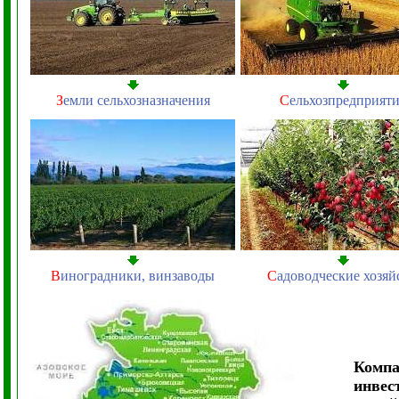
З
емли сельхозназначения
С
ельхозпредприят
В
иноградники, винзаводы
С
адоводческие хозяй
Компа
инвес