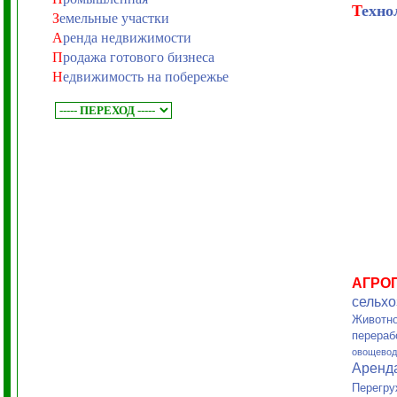
Т
ехно
З
емельные участки
А
ренда недвижимости
П
родажа готового бизнеса
Н
едвижимость на побережье
АГРО
сельхо
Животно
перераб
овощевод
Аренд
Перегру