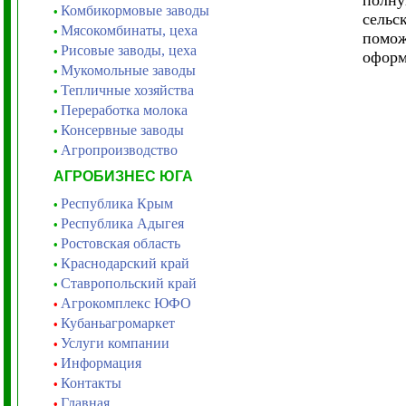
полну
Комбикормовые заводы
•
сельс
Мясокомбинаты, цеха
•
помож
Рисовые заводы, цеха
•
оформ
Мукомольные заводы
•
Тепличные хозяйства
•
Переработка молока
•
Консервные заводы
•
Агропроизводство
•
АГРОБИЗНЕС ЮГА
Республика Крым
•
Республика Адыгея
•
Ростовская область
•
Краснодарский край
•
Ставропольский край
•
Агрокомплекс ЮФО
•
Кубаньагромаркет
•
Услуги компании
•
Информация
•
Контакты
•
Главная
•