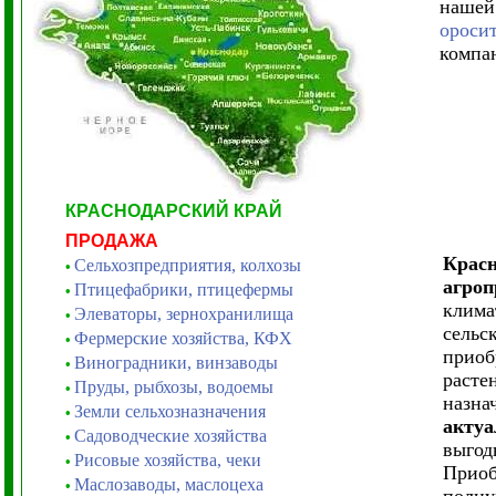
нашей
ороси
компан
КРАСНОДАРСКИЙ КРАЙ
ПРОДАЖА
Красн
Сельхозпредприятия, колхозы
•
агроп
Птицефабрики, птицефермы
•
клима
Элеваторы, зернохранилища
•
сельс
Фермерские хозяйства, КФХ
•
приоб
Виноградники, винзаводы
•
расте
Пруды, рыбхозы, водоемы
•
назна
Земли сельхозназначения
•
актуа
Садоводческие хозяйства
•
выгод
Рисовые хозяйства, чеки
•
Приоб
Маслозаводы, маслоцеха
•