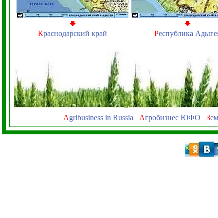
К
раснодарский край
Р
еспублика Адыге
A
gribusiness in Russia
А
гробизнес ЮФО
З
ем