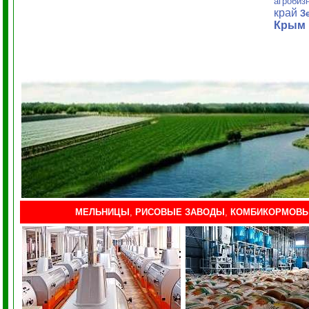
агробиз
край
З
Крым
МЕЛЬНИЦЫ
,
РИСОВЫЕ ЗАВОДЫ
,
КОМБИКОРМОВЫ