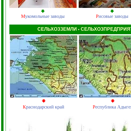
М
укомольные заводы
Р
исовые заводы
СЕЛЬХОЗЗЕМЛИ
СЕЛЬХОЗПРЕДПРИ
•
К
раснодарский край
Р
еспублика Адыге