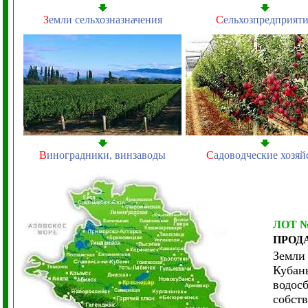
З
емли сельхозназначения
С
ельхозпредприят
В
иноградники, винзаводы
С
адоводческие хозяй
ЛОТ 
ПРОД
Земл
Кубань
водосб
собств