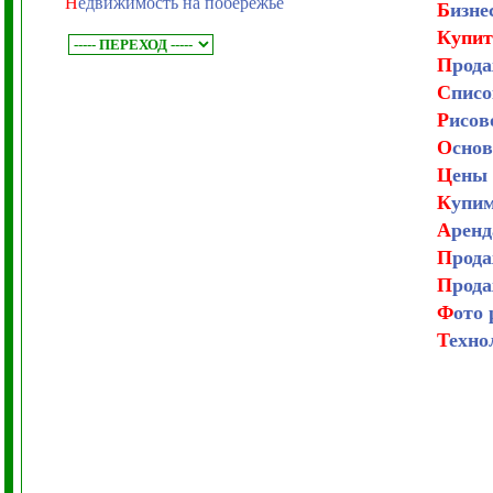
Н
едвижимость на побережье
Б
изне
Купи
П
рода
С
писо
Р
исов
О
снов
Ц
ены 
К
упим
А
ренд
П
рода
П
рода
Ф
ото 
Т
ехно