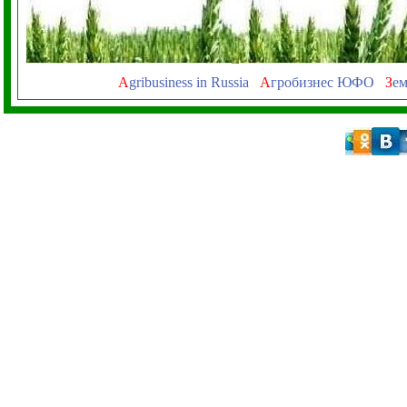
A
gribusiness in Russia
А
гробизнес ЮФО
З
ем