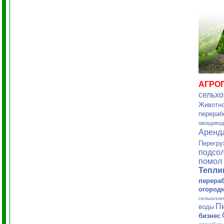
АГРО
сельхо
Животно
перераб
овощевод
Аренд
Перегру
подсол
помол 
Тепл
перера
огород
сельхоззе
П
воды
бизнес