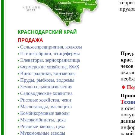
террит
прудов
КРАСНОДАРСКИЙ КРАЙ
ПРОДАЖА
Сельхозпредприятия, колхозы
•
Предл
Птицефабрики, птицефермы
•
крае
.
Элеваторы, зернохранилища
•
чеков
Фермерские хозяйства, КФХ
•
оказа
Виноградники, винзаводы
•
необх
Пруды, рыбхозы, водоемы
•
Земли сельхозназначения
По
•
Садоводческие хозяйства
•
Принц
Рисовые хозяйства, чеки
•
Т
ехни
Маслозаводы, маслоцеха
•
и осм
Комбикормовые заводы
•
покуп
Мясокомбинаты, цеха
•
данны
Рисовые заводы, цеха
инфор
•
Мукомольные заводы
како
•