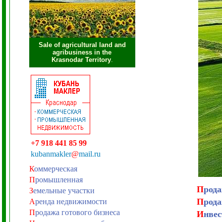
Sale of agricultural land and
agribusiness in the
Krasnodar Territory
.
+7 918 441 85 99
kubanmakler
@
mail.ru
К
оммерческая
П
ромышленная
П
рода
З
емельные участки
П
рода
А
ренда недвижимости
П
родажа готового бизнеса
И
нвес