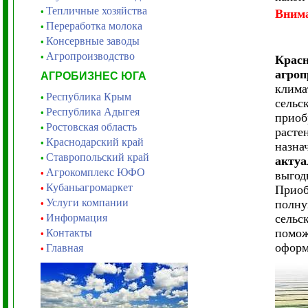
Тепличные хозяйства
•
Вним
Переработка молока
•
Консервные заводы
•
Агропроизводство
•
Красн
агроп
АГРОБИЗНЕС ЮГА
клима
Республика Крым
•
сельс
Республика Адыгея
•
приоб
Ростовская область
•
расте
Краснодарский край
•
назна
Ставропольский край
•
актуа
Агрокомплекс ЮФО
•
выгод
Кубаньагромаркет
•
Приоб
Услуги компании
полну
•
Информация
сельс
•
помож
Контакты
•
оформ
Главная
•