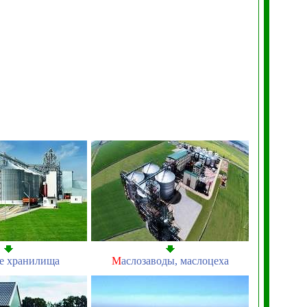
е хранилища
М
аслозаводы, маслоцеха