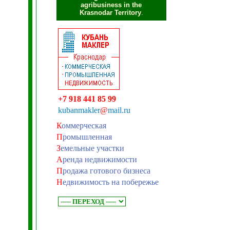
agribusiness in the
Krasnodar Territory
.
+7 918 441 85 99
kubanmakler
@
mail.ru
К
оммерческая
П
ромышленная
З
емельные участки
А
ренда недвижимости
П
родажа готового бизнеса
Н
едвижимость на побережье