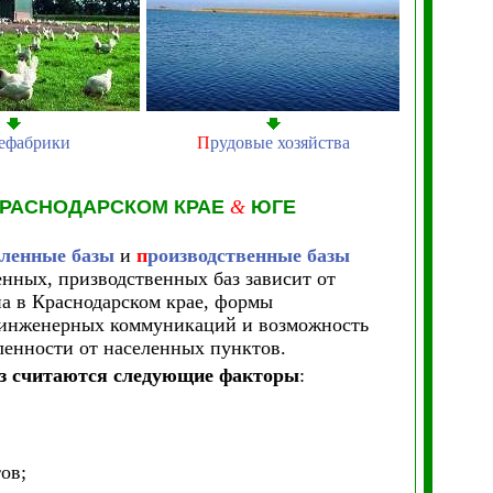
ефабрики
П
рудовые хозяйства
РАСНОДАРСКОМ КРАЕ
&
ЮГЕ
ленные базы
и
п
роизводственные базы
нных, призводственных баз зависит от
а в Краснодарском крае, формы
х инженерных коммуникаций и возможность
енности от населенных пунктов.
з считаются следующие факторы
:
ов;