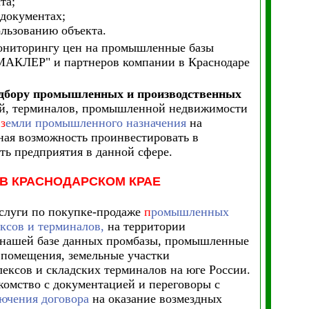
та;
 документах;
льзованию объекта.
мониторингу цен на промышленные базы
МАКЛЕР" и партнеров компании в Краснодаре
подбору промышленных и производственных
ий, терминалов, промышленной недвижимости
и
з
емли промышленного назначения
на
сная возможность проинвестировать в
ь предприятия в данной сфере.
В КРАСНОДАРСКОМ КРАЕ
слуги по покупке-продаже
п
ромышленных
ксов и терминалов,
на территории
В нашей базе данных промбазы, промышленные
 помещения, земельные участки
ексов и складских терминалов на юге России.
комство с документацией и переговоры с
ючения договора
на оказание возмездных