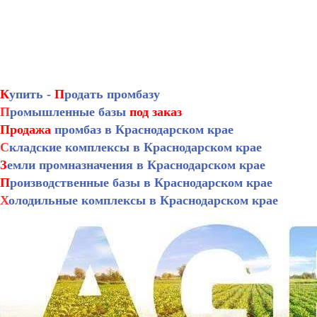
К
упить -
П
родать промбазу
П
ромышленные базы
под заказ
Продажа
промбаз в Краснодарском крае
С
кладские комплексы в Краснодарском крае
З
емли промназначения в Краснодарском крае
П
роизводственные базы в Краснодарском крае
Х
олодильные комплексы в Краснодарском крае