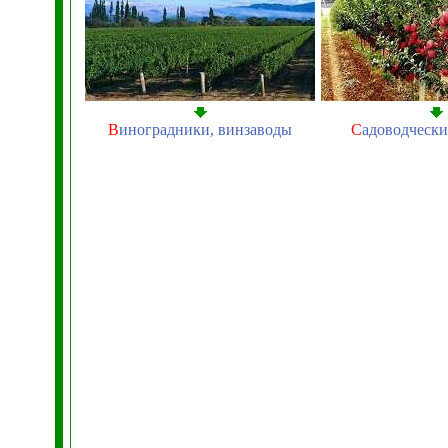
В
иноградники, винзаводы
С
адоводчески