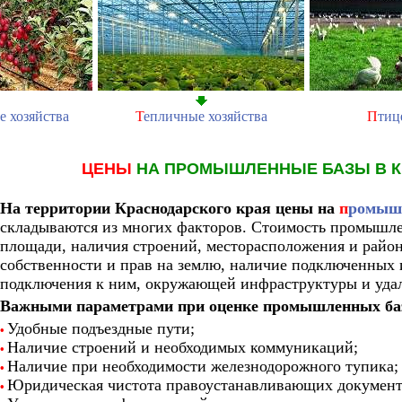
е хозяйства
Т
епличные хозяйства
П
тиц
ЦЕНЫ
НА ПРОМЫШЛЕННЫЕ БАЗЫ В К
На территории Краснодарского края цены на
п
ромыш
складываются из многих факторов. Стоимость промышле
площади, наличия строений, месторасположения и район
собственности и прав на землю, наличие подключенны
подключения к ним, окружающей инфраструктуры и удал
Важными параметрами при оценке промышленных ба
Удобные подъездные пути;
•
Наличие строений и необходимых коммуникаций;
•
Наличие при необходимости железнодорожного тупика;
•
Юридическая чистота правоустанавливающих документ
•