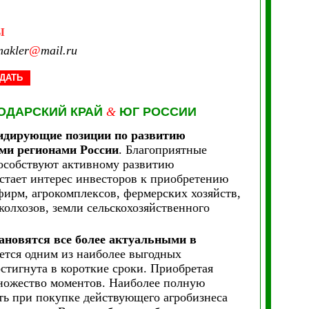
Ы
akler
@
mail.ru
ДАТЬ
ОДАРСКИЙ КРАЙ
&
ЮГ РОССИИ
лидирующие позиции по развитию
ми регионами России
. Благоприятные
пособствуют активному развитию
стает интерес инвесторов к приобретению
фирм, агрокомплексов, фермерских хозяйств,
колхозов, земли сельскохозяйственного
ановятся все более актуальными в
яется одним из наиболее выгодных
стигнута в короткие сроки. Приобретая
множество моментов. Наиболее полную
ть при покупке действующего агробизнеса