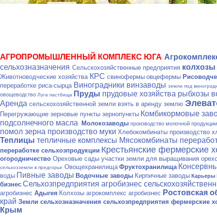
АГРОПРОМЫШЛЕННЫЙ КОМПЛЕКС ЮГА
Агрокомпле
сельхозназначения
колхозы
Сельскохозяйственные предприятия
КРС
Животноводческие хозяйства
свинофермы
овцефермы
Рисоводче
Виноградники винзаводы
переработке риса-сырца
земли под виноград
Пруды
прудовые хозяйства рыбхозы 
овощеводство
Луга пастбища
Элева
Аренда
сельскохозяйственной земли взять в аренду землю
Комбикормовые зав
Перегружающие зерновые пункты зернопункты
подсолнечного масла
Молокозаводы
производство молочной продукци
помол зерна производство муки
Хлебокомбинаты производство х
Теплицы
тепличные комплексы
Мясокомбинаты переработ
Крестьянские фермерские 
переработке сельхозпродукции
огородничество
Ореховые сады участки земли для выращивания орех
Консервны
Овощехранилища
Фруктохранилища
сельхозземли в предгорье
Пивные заводы
воды
Водочные заводы
Кирпичные заводы
Карьеры 
Сельхозпредприятия агробизнес сельскохозяйствен
бизнес
Ростовская о
агробизнес
Адыгея
Колхозы агрокомплекс агробизнес
край
Земли сельхозназначения
сельхозпредприятия фермерские хо
Крым