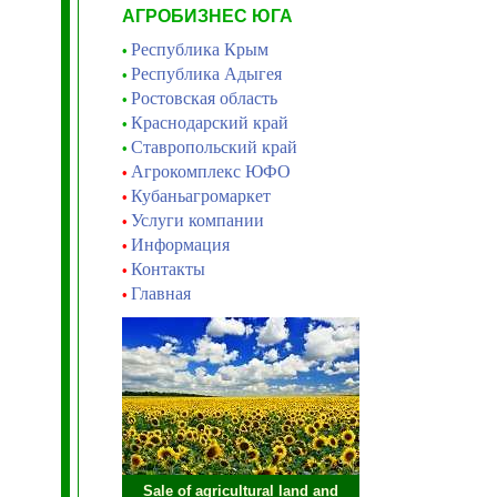
АГРОБИЗНЕС ЮГА
Республика Крым
•
Республика Адыгея
•
Ростовская область
•
Краснодарский край
•
Ставропольский край
•
Агрокомплекс ЮФО
•
Кубаньагромаркет
•
Услуги компании
•
Информация
•
Контакты
•
Главная
•
Sale of agricultural land and