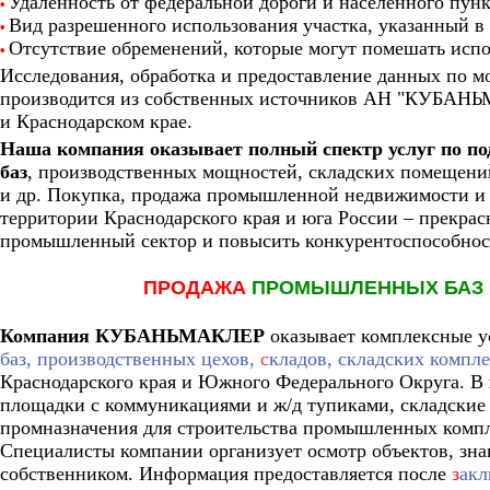
Удаленность от федеральной дороги и населенного пунк
•
Вид разрешенного использования участка, указанный в
•
Отсутствие обременений, которые могут помешать испо
•
Исследования,
обработка и предоставление данных по 
производится из собственных источников АН "КУБАНЬ
и Краснодарском крае.
Наша
компания оказывает полный спектр услуг по 
баз
, производственных мощностей, складских помещен
и др. Покупка, продажа промышленной недвижимости 
территории Краснодарского края и юга России – прекра
промышленный сектор и повысить конкурентоспособност
ПРОДАЖА
ПРОМЫШЛЕННЫХ БАЗ
Компания КУБАНЬМАКЛЕР
оказывает комплексные у
баз, производственных цехов,
с
кладов, складских компле
Краснодарского края и Южного Федерального Округа. 
площадки с коммуникациями и ж/д тупиками, складские
промназначения для строительства промышленных компл
Специалисты компании организует осмотр объектов, зна
собственником. Информация предоставляется после
з
акл