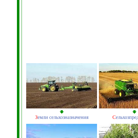
З
емли сельхозназначения
С
ельхозпре