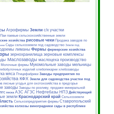
ксы
Агрофирмы
Земли
с/х
участки
Паи паевые
сельскохозяйственные земли
рисовые чеки
ские хозяйства
Продажа заводов по
Сады сельхозземли под садоводство
Земли под
ники
водоемы лиманы
Фермы
фермерские хозяйства
торы
зернохранилища зерновые
комплексы
Маслозаводы
оды
маслоцеха производство
Мукомольные заводы мельницы
Молочные фермы
и
лебобулочных изделий хлебопекарни хлебозаводы
ка мяса
Птицефабрики
Заводы предприятия по
хозяйства
КФХ
Земли для садоводства участки под
ов
лесные угодья для охотохозяйства в предгорье
е заводы
Заводы по розливу, продаже минеральной
АЗС АГЗС Нефтебазы НПЗ
Действующий
ПГС песка
ные земли
Краснодарский край
Сельхозземли
бласть
Ставропольский
Сельхозпредприятия фермы
зяйства колхозы виноградники сады в республике