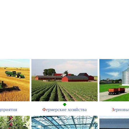
дприятия
Ф
ермерские хозяйства
З
ерновы