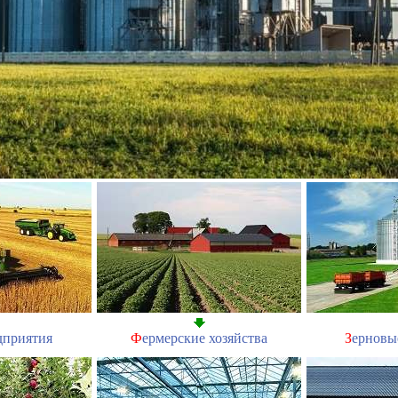
дприятия
Ф
ермерские хозяйства
З
ерновы