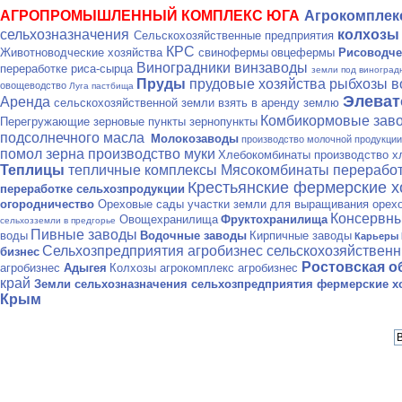
АГРОПРОМЫШЛЕННЫЙ КОМПЛЕКС ЮГА
Агрокомпле
сельхозназначения
колхозы
Сельскохозяйственные предприятия
КРС
Животноводческие хозяйства
свинофермы
овцефермы
Рисоводче
Виноградники винзаводы
переработке риса-сырца
земли под виноград
Пруды
прудовые хозяйства рыбхозы 
овощеводство
Луга пастбища
Элева
Аренда
сельскохозяйственной земли взять в аренду землю
Комбикормовые зав
Перегружающие зерновые пункты зернопункты
подсолнечного масла
Молокозаводы
производство молочной продукци
помол зерна производство муки
Хлебокомбинаты производство х
Теплицы
тепличные комплексы
Мясокомбинаты переработ
Крестьянские фермерские 
переработке сельхозпродукции
огородничество
Ореховые сады участки земли для выращивания орех
Консервны
Овощехранилища
Фруктохранилища
сельхозземли в предгорье
Пивные заводы
воды
Водочные заводы
Кирпичные заводы
Карьеры 
Сельхозпредприятия агробизнес сельскохозяйствен
бизнес
Ростовская о
агробизнес
Адыгея
Колхозы агрокомплекс агробизнес
край
Земли сельхозназначения
сельхозпредприятия фермерские хо
Крым