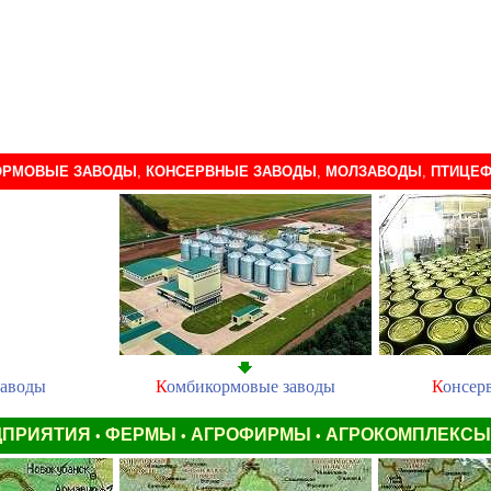
ОРМОВЫЕ ЗАВОДЫ
,
КОНСЕРВНЫЕ ЗАВОДЫ
,
МОЛЗАВОДЫ
,
ПТИЦЕФ
заводы
К
омбикормовые заводы
К
онсер
ДПРИЯТИЯ
ФЕРМЫ
АГРОФИРМЫ
АГРОКОМПЛЕКС
•
•
•