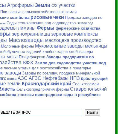
ксы
Агрофирмы
Земли
с/х
участки
Паи паевые
сельскохозяйственные земли
рисовые чеки
ские хозяйства
Продажа заводов по
Сады сельхозземли под садоводство
Земли под
ники
водоемы лиманы
Фермы
фермерские хозяйства
торы
зернохранилища зерновые
комплексы
Маслозаводы
оды
маслоцеха производство
Мукомольные заводы мельницы
Молочные фермы
и
лебобулочных изделий хлебопекарни хлебозаводы
ка мяса
Птицефабрики
Заводы предприятия по
хозяйства
КФХ
Земли для садоводства участки под
ов
лесные угодья для охотохозяйства в предгорье
е заводы
Заводы по розливу, продаже минеральной
АЗС АГЗС Нефтебазы НПЗ
Действующий
ПГС песка
ные земли
Краснодарский край
Сельхозземли
бласть
Ставропольский
Сельхозпредприятия фермы
зяйства колхозы виноградники сады в республике