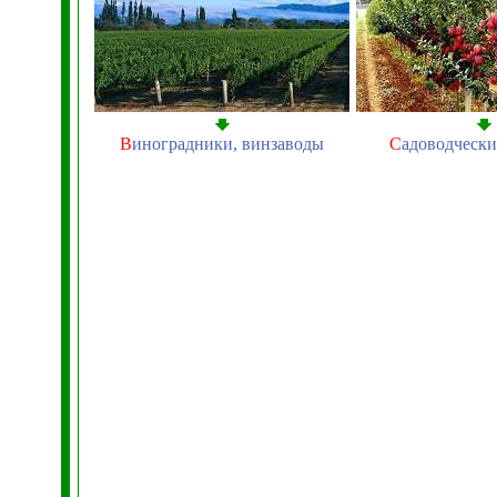
В
иноградники, винзаводы
С
адоводчески