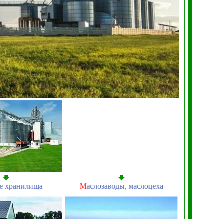
е хранилища
М
аслозаводы, маслоцеха