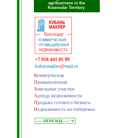
agribusiness in the
Krasnodar Territory
.
+7 918 441 85 99
kubanmakler
@
mail.ru
К
оммерческая
П
ромышленная
З
емельные участки
А
ренда недвижимости
П
родажа готового бизнеса
Н
едвижимость на побережье