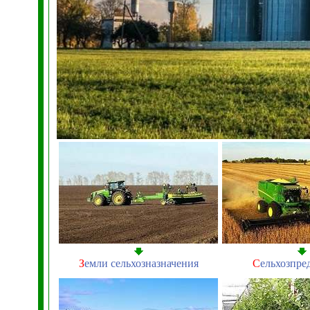
З
емли сельхозназначения
С
ельхозпре