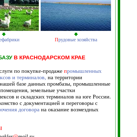
ефабрики
П
рудовые хозяйства
БАЗУ
В КРАСНОДАРСКОМ КРАЕ
слуги по покупке-продаже
п
ромышленных
ксов и терминалов,
на территории
В нашей базе данных промбазы, промышленные
 помещения, земельные участки
ексов и складских терминалов на юге России.
комство с документацией и переговоры с
ючения договора
на оказание возмездных
Ы
akler
@
mail.ru