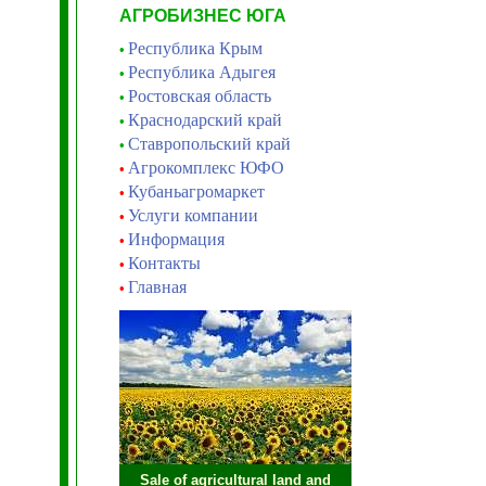
АГРОБИЗНЕС ЮГА
Республика Крым
•
Республика Адыгея
•
Ростовская область
•
Краснодарский край
•
Ставропольский край
•
Агрокомплекс ЮФО
•
Кубаньагромаркет
•
Услуги компании
•
Информация
•
Контакты
•
Главная
•
Sale of agricultural land and