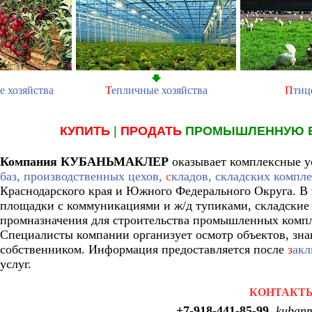
е хозяйства
Т
епличные хозяйства
П
тиц
КУПИТЬ
|
ПРОДАТЬ
ПРОМЫШЛЕННУЮ 
Компания КУБАНЬМАКЛЕР
оказывает комплексные у
баз, производственных цехов,
с
кладов, складских компле
Краснодарского края и Южного Федерального Округа. 
площадки с коммуникациями и ж/д тупиками, складские
промназначения для строительства промышленных компл
Специалисты компании организует осмотр объектов, зна
собственником. Информация предоставляется после
з
акл
услуг.
КОНТАКТ
+7-918-441-85-99
,
kubanm