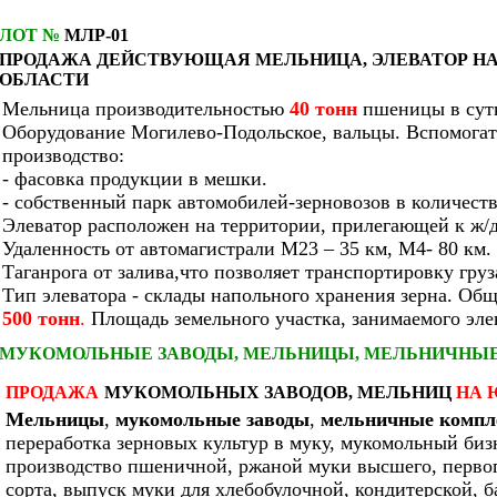
ЛОТ №
МЛР-01
ПРОДАЖА ДЕЙСТВУЮЩАЯ
МЕЛЬНИЦА,
ЭЛЕВАТОР Н
ОБЛАСТИ
Мельница производительностью
40 тонн
пшеницы в сут
Оборудование Могилево-Подольское, вальцы. Вспомогат
производство:
- фасовка продукции в мешки.
- собственный парк автомобилей-зерновозов в количеств
Элеватор расположен на территории, прилегающей к ж/д
Удаленность от автомагистрали М23 – 35 км, М4- 80 км. 
Таганрога от залива,что позволяет транспортировку груз
Тип элеватора - склады напольного хранения зерна. Об
500 тонн
.
Площадь земельного участка, занимаемого элев
МУКОМОЛЬНЫЕ ЗАВОДЫ, МЕЛЬНИЦЫ, МЕЛЬНИЧНЫЕ
ПРОДАЖА
МУКОМОЛЬНЫХ ЗАВОДОВ,
МЕЛЬНИЦ
НА 
Мельницы
,
мукомольные заводы
,
мельничные компл
переработка зерновых культур в муку, мукомольный биз
производство пшеничной, ржаной муки высшего, первог
сорта, выпуск муки для хлебобулочной, кондитерской, 