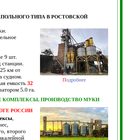
АПОЛЬНОГО ТИПА
В РОСТОВСКОЙ
ки.
ельное
е 9 шт.
 станции.
25 км от
а судном.
П
одробнее
щая емкость
32
атором 5.0 га.
 КОМПЛЕКСЫ, ПРОИЗВОДСТВО МУКИ
ЮГЕ РОССИИ
ексы
,
нес,
о, второго
бакалейной