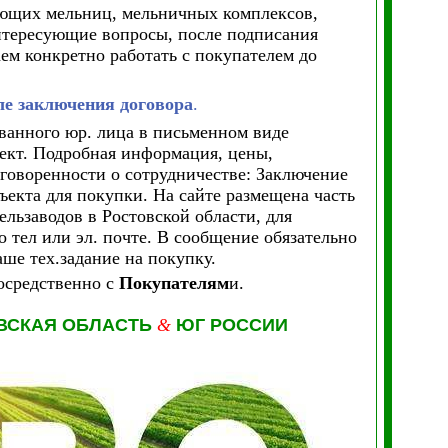
ующих мельниц, мельничных комплексов,
интересующие вопросы, после подписания
ем конкретно работать с покупателем до
ле заключения договора
.
ванного юр. лица в письменном виде
ект.
Подробная информация, цены,
оговоренности о сотрудничестве: Заключение
ъекта для покупки. На сайте размещена часть
ельзаводов в
Ростовской области
, для
 тел или эл. почте. В сообщение обязательно
ше тех.задание на покупку.
осредственно с
Покупателям
и.
ВСКАЯ ОБЛАСТЬ
&
ЮГ РОССИИ