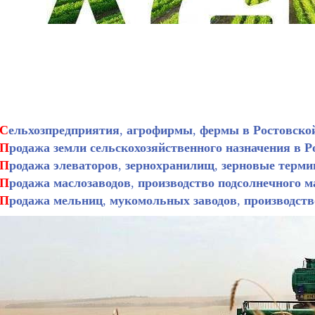
С
ельхозпредприятия
,
агрофирмы
,
фермы в Ростовской
П
родажа земли сельскохозяйственного назначения в Р
П
родажа элеваторов
,
зернохранилищ
,
зерновые терми
П
родажа маслозаводов
,
производство подсолнечного м
П
родажа мельниц
,
мукомольных заводов
,
производств