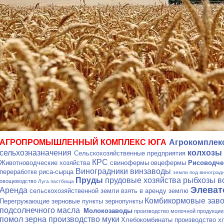
АГРОПРОМЫШЛЕННЫЙ КОМПЛЕКС ЮГА
Агрокомплек
сельхозназначения
колхозы
Сельскохозяйственные предприятия
КРС
Животноводческие хозяйства
свинофермы
овцефермы
Рисоводче
Виноградники винзаводы
переработке риса-сырца
земли под виноград
Пруды
прудовые хозяйства рыбхозы 
овощеводство
Луга пастбища
Элева
Аренда
сельскохозяйственной земли взять в аренду землю
Комбикормовые зав
Перегружающие зерновые пункты зернопункты
подсолнечного масла
Молокозаводы
производство молочной продукци
помол зерна производство муки
Хлебокомбинаты производство х