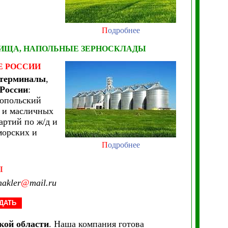
П
одробнее
ЛИЩА, НАПОЛЬНЫЕ ЗЕРНОСКЛАДЫ
Е РОССИИ
 терминалы
,
России
:
ропольский
х и масличных
артий по ж/д и
морских и
П
одробнее
Ы
akler
@
mail.ru
ДАТЬ
кой области
. Наша компания готова