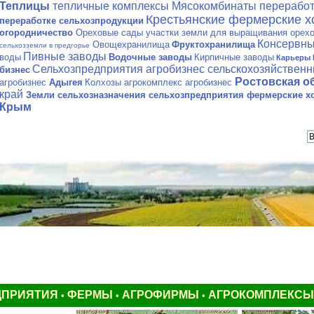
Теплицы
тепличные комплексы
Мясокомбинаты переработ
Крестьянские фермерские х
переработке сельхозпродукции
огородничество
Ореховые сады участки земли для выращивания орех
Консервны
Овощехранилища
Фруктохранилища
сельхозземли в предгорье
Пивные заводы
воды
Водочные заводы
Кирпичные заводы
Карьеры 
Сельхозпредприятия агробизнес сельскохозяйствен
бизнес
Ростовская о
агробизнес
Адыгея
Колхозы агрокомплекс агробизнес
край
Земли сельхозназначения
сельхозпредприятия фермерские хо
Крым
ДПРИЯТИЯ
ФЕРМЫ
АГРОФИРМЫ
АГРОКОМПЛЕКС
•
•
•