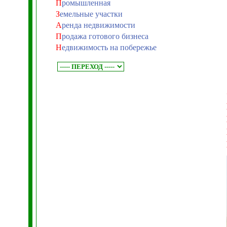
П
ромышленная
З
емельные участки
А
ренда недвижимости
П
родажа готового бизнеса
Н
едвижимость на побережье