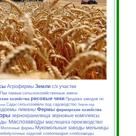
сы
Агрофирмы
Земли
с/х
участки
Паи паевые
сельскохозяйственные земли
рисовые чеки
ские хозяйства
Продажа заводов по
Сады сельхозземли под садоводство
Земли под
ники
водоемы лиманы
Фермы
фермерские хозяйства
торы
зернохранилища зерновые
комплексы
Маслозаводы
оды
маслоцеха производство
Мукомольные заводы мельницы
Молочные фермы
и
лебобулочных изделий хлебопекарни хлебозаводы