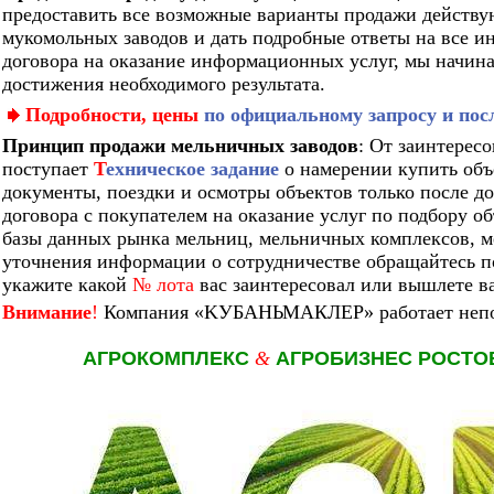
предоставить все возможные варианты продажи действ
мукомольных заводов и дать подробные ответы на все 
договора на оказание информационных услуг, мы начина
достижения необходимого результата.
Подробности, цены
по официальному запросу и пос
Принцип продажи мельничных заводов
:
От заинтересо
поступает
Т
ехническое задание
о намерении купить объ
документы, поездки и осмотры объектов только после д
договора с покупателем на оказание услуг по подбору об
базы данных рынка мельниц, мельничных комплексов, м
уточнения информации о сотрудничестве обращайтесь по
укажите какой
№ лота
вас заинтересовал или вышлете ва
Внимание
!
Компания
«KУБАНЬМАКЛЕР»
работает неп
АГРОКОМПЛЕКС
&
АГРОБИЗНЕС РОСТО