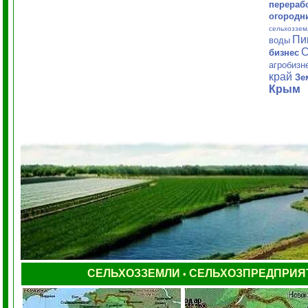
перераб
огородн
сельхоззем
Пи
воды
С
бизнес
агробизн
край
Зе
Крым
СЕЛЬХОЗЗЕМЛИ
СЕЛЬХОЗПРЕДПРИЯ
•