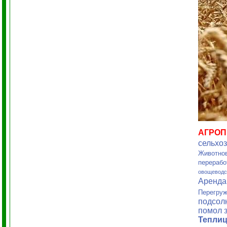
АГРО
сельхо
Животнов
перерабо
овощеводс
Аренд
Перегруж
подсол
помол 
Тепли