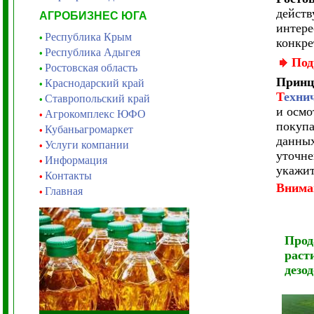
действ
АГРОБИЗНЕС ЮГА
интере
Республика Крым
•
конкре
Республика Адыгея
•
Под
Ростовская область
•
Принц
Краснодарский край
•
Т
ехни
Ставропольский край
•
и осмо
Агрокомплекс ЮФО
•
покупа
Кубаньагромаркет
•
данных
Услуги компании
•
уточне
Информация
•
укажи
Контакты
•
Внима
Главная
•
Прод
раст
дезо