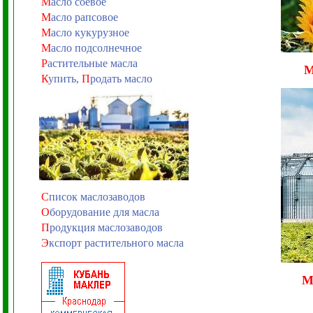
М
асло соевое
М
асло рапсовое
М
асло кукурузное
М
асло подсолнечное
Р
астительные масла
К
упить,
П
родать масло
С
писок маслозаводов
О
борудование для масла
П
родукция маслозаводов
Э
кспорт растительного масла