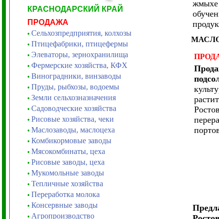
жмыхе 
КРАСНОДАРСКИЙ КРАЙ
обучен
ПРОДАЖА
продук
Сельхозпредприятия, колхозы
•
МАСЛО
Птицефабрики, птицефермы
•
Элеваторы, зернохранилища
•
ПРОД
Фермерские хозяйства, КФХ
•
Прода
Виноградники, винзаводы
•
подсо
Пруды, рыбхозы, водоемы
•
культу
Земли сельхозназначения
•
растит
Садоводческие хозяйства
Ростов
•
Рисовые хозяйства, чеки
перера
•
порто
Маслозаводы, маслоцеха
•
Комбикормовые заводы
•
Мясокомбинаты, цеха
•
Рисовые заводы, цеха
•
Мукомольные заводы
•
Тепличные хозяйства
•
Переработка молока
•
Консервные заводы
•
Предла
Агропроизводство
•
Ростов