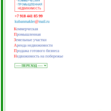
+7 918 441 85 99
kubanmakler
@
mail.ru
К
оммерческая
П
ромышленная
З
емельные участки
А
ренда недвижимости
П
родажа готового бизнеса
Н
едвижимость на побережье