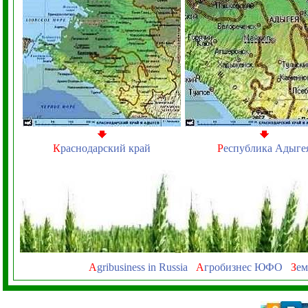
К
раснодарский край
Р
еспублика Адыге
A
gribusiness in Russia
А
гробизнес ЮФО
З
ем