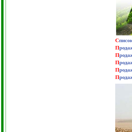
С
писо
П
рода
П
рода
П
рода
П
рода
П
рода