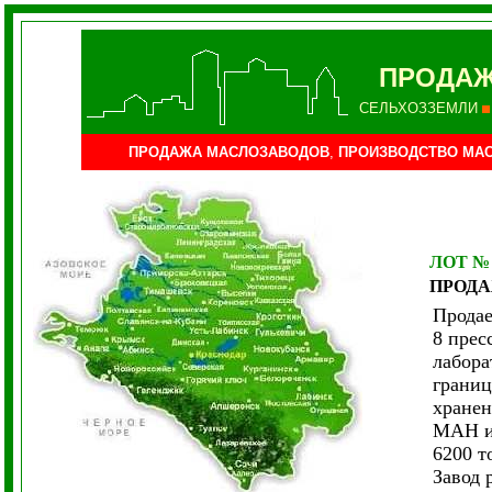
ПРОДАЖ
СЕЛЬХОЗЗЕМЛИ
ПРОДАЖА МАСЛОЗАВОДОВ
,
ПРОИЗВОДСТВО МАС
ЛОТ №
ПРОД
Продае
8 прес
лабора
границ
хранен
МАН и 
6200 т
Завод 