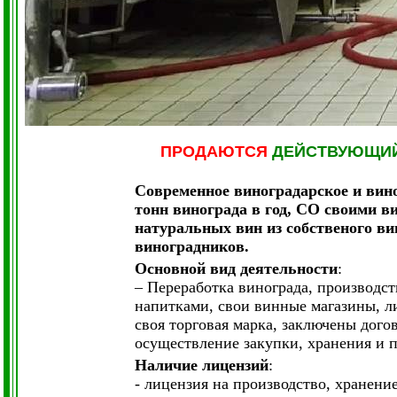
ПРОДАЮТСЯ
ДЕЙСТВУЮЩИ
Современное виноградарское и вин
тонн винограда в год, СО своими 
натуральных вин из собственого ви
виноградников.
Основной вид деятельности
:
– П
epepaбoткa винoгpaдa, пpoизвoдcт
напитками, свои винные магазины, л
своя торговая марка, заключены дого
ocyщecтвлeниe зaкyпки, xpaнeния и 
Наличие лицензий
:
- лицензия на производство, хранени