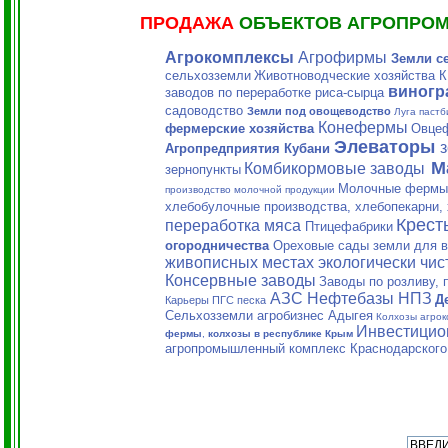
ПРОДАЖА
ОБЪЕКТОВ АГРОПРО
Агрокомплексы
Агрофирмы
Земли с
сельхозземли
Животноводческие хозяйства 
виногр
заводов по переработке риса-сырца
садоводство
Земли под овощеводство
Луга паст
Конефермы
фермерские хозяйства
Овце
Элеваторы
Агропредприятия Кубани
М
Комбикормовые заводы
зернопункты
Молочные фермы
производство молочной продукции
хлебобулочные производства, хлебопекарни,
Крест
переработка мяса
Птицефабрики
огородничества
Ореховые сады земли для 
живописных местах экологически чис
Консервные заводы
Заводы по розливу,
АЗС Нефтебазы НПЗ
Д
Карьеры ПГС песка
Сельхозземли агробизнес Адыгея
Колхозы агрок
Инвестицио
фермы
,
колхозы в республике Крым
агропромышленный комплекс Краснодарского